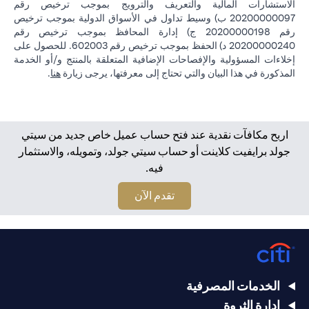
الاستشارات المالية والتعريف والترويج بموجب ترخيص رقم
20200000097 ب) وسيط تداول في الأسواق الدولية بموجب ترخيص
رقم 20200000198 ج) إدارة المحافظ بموجب ترخيص رقم
20200000240 د) الحفظ بموجب ترخيص رقم 602003. للحصول على
إخلاءات المسؤولية والإفصاحات الإضافية المتعلقة بالمنتج و/أو الخدمة
(opens in a new tab)
المذكورة في هذا البيان والتي تحتاج إلى معرفتها، يرجى زيارة
هنا
.
اربح مكافآت نقدية عند فتح حساب عميل خاص جديد من سيتي
جولد برايفيت كلاينت أو حساب سيتي جولد، وتمويله، والاستثمار
فيه.
(opens in a new tab)
تقدم الآن
الخدمات المصرفية
إدارة الثروة