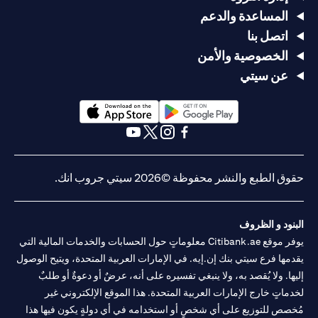
المساعدة والدعم
اتصل بنا
الخصوصية والأمن
عن سيتي
(opens in a new tab)
(opens in a new tab)
(opens in a new tab)
(opens in a new tab)
(opens in a new tab)
(opens in a new tab)
حقوق الطبع والنشر محفوظة ©2026 سيتي جروب انك.
البنود و الظروف
يوفر موقع Citibank.ae معلوماتٍ حول الحسابات والخدمات المالية التي
يقدمها فرع سيتي بنك إن.إيه. في الإمارات العربية المتحدة، ويتيح الوصول
إليها. ولا يُقصد به، ولا ينبغي تفسيره على أنه، عرضٌ أو دعوةٌ أو طلبٌ
لخدماتٍ خارج الإمارات العربية المتحدة. هذا الموقع الإلكتروني غير
مُخصص للتوزيع على أي شخصٍ أو استخدامه في أي دولةٍ يكون فيها هذا