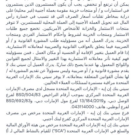
يمكن أن ترتفع أو تنخفض. يجب أن يكون المستثمرون الذين يستثمرون
في استثمارات و / أو منتجات خزينة مقومة بعملة أجنبية (غير محلية) على
دراية بمخاطر تقلبات أسعار الصرف التي قد تتسبب في خسارة رأس
المال عند تحويل العملة الأجنبية إلى العملة المحلية للمستثمرين. لا تتوفر
منتجات الاستثمار والخزانة للأشخاص الأمريكيين. تخضع جميع طلبات
الاستثمار ومنتجات الخزينة لشروط وأحكام الاستثمار الفردي ومنتجات
الخزينة. يدرك العميل أنه من مسؤوليته طلب المشورة القانونية و / أو
الضريبية فيما يتعلق بالعواقب القانونية والضريبية لمعاملاته الاستثمارية.
إذا قام العميل بتغيير الإقامة أو الجنسية أو مكان العمل ، فمن مسؤوليته
فهم كيفية تأثر معاملاته الاستثمارية بهذا التغيير والامتثال لجميع القوانين
واللوائح المعمول بها عندما يصبح ذلك ساريًا. يدرك العميل أن سيتي بنك لا
يقدم مشورة قانونية و / أو ضريبية وليس مسؤولاً عن تقديم المشورة له /
لها بشأن القوانين المتعلقة بمعاملاته. لا يوفر سيتي بنك الإمارات العربية
المتحدة مراقبة مستمرة لممتلكات العملاء الحاليين.
سيتي بنك إن إيه - الإمارات العربية المتحدة مسجل لدى مصرف الإمارات
العربية المتحدة المركزي بموجب أرقام التراخيص BSD/504/83 لفرع
الوصل دبي، و13/184/2019 لفرع مول الإمارات دبي، وBSD/692/83
لفرع أبوظبي. هاتف: 043114000.
فرع سيتي بنك إن إيه - الإمارات العربية المتحدة مرخص من مصرف
الإمارات العربية المتحدة المركزي كفرع لبنك أجنبي.
سيتي بنك إن إيه الإمارات العربية المتحدة مرخص من هيئة الأوراق المالية
والسلع في الإمارات العربية المتحدة ("SCA") للقيام بالنشاط المالي لـ أ)