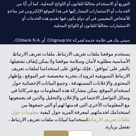
التوزيع أو الاستخدام مخالفًا للقانون أو اللوائح المحلية، كما أن أيًا من
الخدمات أو الاستثمارات المشار إليها في هذا الموقع الإلكتروني غير متاحةٍ
للأشخاص المقيمين في أي دولةٍ يكون فيها تقديم هذه الخدمات أو
الاستثمارات مخالفًا للقانون أو اللوائح المحلية.
سيتي بنك هي علامة خدمة لشركة Citigroup Inc. أو .Citibank N.A ،
مستخدمة ومسجلة في جميع أنحاء العالم.
يستخدم موقعنا ملفات تعريف الارتباط. ملفات تعريف الارتباط
الأساسية مطلوبة لأمان وسلامة موقعنا ولا يمكن إيقاف تشغيلها.
سيتي بنك إن. إيه. الإمارات مسجل لدى مصرف الإمارات المركزي تحت
بالنقر على 'موافق' ، فإنك توافق على استخدامنا لملفات تعريف
أرقام التراخيص 202563 لفرع الوصل في دبي، 531989 لفرع مول
الارتباط التسويقية لتزويدك بتجربة مخصصة عبر الموقع ، وإظهار
الإمارات في دبي، و
CN-1002019
لفرع أبوظبي. هاتف: 4000 311 04.
المحتوى والإعلانات المستهدفة ، وجمع البيانات الإحصائية حول
فرع سيتي بنك إن إيه - الإمارات العربية المتحدة مرخص من مصرف
استخدام الموقع. يمكن مشاركة هذه المعلومات مع شركائنا في
الإمارات العربية المتحدة المركزي كفرع لبنك أجنبي.
وسائل التواصل الاجتماعي والإعلان والتحليل والذين قد يجمعونها
سيتي بنك إن إيه الإمارات العربية المتحدة مرخص من هيئة الأوراق المالية
مع المعلومات الأخرى التي قدمتها لهم أو التي جمعوها من
والسلع في الإمارات العربية المتحدة ("SCA") للقيام بالنشاط المالي لـ أ)
استخدامك لخدماتهم. لمعرفة المزيد حول كيفية
معلومات حول
الاستشارات المالية والتعريف والترويج بموجب ترخيص رقم
ملفات تعريف الارتباط
استخدامنا لبيانات ملفات تعريف الارتباط ،
20200000097 ب) وسيط تداول في الأسواق الدولية بموجب ترخيص
تفضل بزيارة.
رقم 20200000198 ج) إدارة المحافظ بموجب ترخيص رقم
20200000240 د) الحفظ بموجب ترخيص رقم 602003.