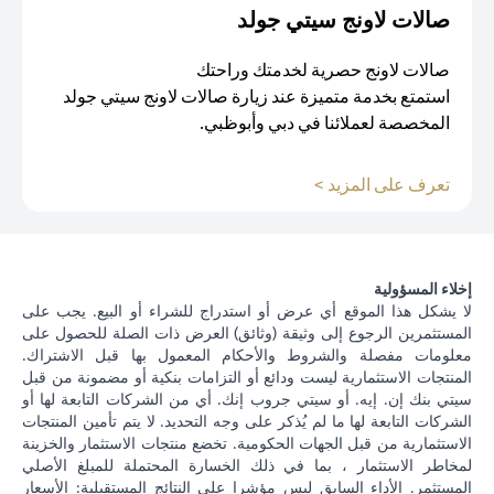
صالات لاونج سيتي جولد
صالات لاونج حصرية لخدمتك وراحتك
استمتع بخدمة متميزة عند زيارة صالات لاونج سيتي جولد
المخصصة لعملائنا في دبي وأبوظبي.
(opens in a new tab)
تعرف على المزيد >
إخلاء المسؤولية
لا يشكل هذا الموقع أي عرض أو استدراج للشراء أو البيع. يجب على
المستثمرين الرجوع إلى وثيقة (وثائق) العرض ذات الصلة للحصول على
معلومات مفصلة والشروط والأحكام المعمول بها قبل الاشتراك.
المنتجات الاستثمارية ليست ودائع أو التزامات بنكية أو مضمونة من قبل
سيتي بنك إن. إيه. أو سيتي جروب إنك. أي من الشركات التابعة لها أو
الشركات التابعة لها ما لم يُذكر على وجه التحديد. لا يتم تأمين المنتجات
الاستثمارية من قبل الجهات الحكومية. تخضع منتجات الاستثمار والخزينة
لمخاطر الاستثمار ، بما في ذلك الخسارة المحتملة للمبلغ الأصلي
المستثمر. الأداء السابق ليس مؤشرا على النتائج المستقبلية: الأسعار