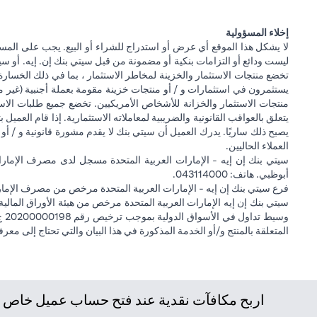
إخلاء المسؤولية
لا يشكل هذا الموقع أي عرض أو استدراج للشراء أو البيع. يجب على المس
ليست ودائع أو التزامات بنكية أو مضمونة من قبل سيتي بنك إن. إيه. أو سيتي
تخضع منتجات الاستثمار والخزينة لمخاطر الاستثمار ، بما في ذلك الخسارة
يستثمرون في استثمارات و / أو منتجات خزينة مقومة بعملة أجنبية (غير م
منتجات الاستثمار والخزانة للأشخاص الأمريكيين. تخضع جميع طلبات الاست
يتعلق بالعواقب القانونية والضريبية لمعاملاته الاستثمارية. إذا قام العميل ب
يصبح ذلك ساريًا. يدرك العميل أن سيتي بنك لا يقدم مشورة قانونية و / أو 
العملاء الحاليين.
أبوظبي. هاتف: 043114000.
فرع سيتي بنك إن إيه - الإمارات العربية المتحدة مرخص من مصرف الإمارا
المتعلقة بالمنتج و/أو الخدمة المذكورة في هذا البيان والتي تحتاج إلى معر
اربح مكافآت نقدية عند فتح حساب عميل خاص جد