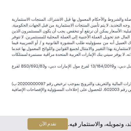
ة والشروط والأحكام المعمول بها قبل الاشتراك. المنتجات الاستثمارية
وجه التحديد. لا يتم تأمين المنتجات الاستثمارية من قبل الجهات الحكومية.
قبلية: الأسعار يمكن أن ترتفع أو تنخفض. يجب أن يكون المستثمرون الذين
 عند تحويل العملة الأجنبية إلى العملة المحلية للمستثمرين. لا تتوفر
 العميل أنه من مسؤوليته طلب المشورة القانونية و / أو الضريبية فيما
ستثمارية بهذا التغيير والامتثال لجميع القوانين واللوائح المعمول بها عندما
اته. لا يوفر سيتي بنك الإمارات العربية المتحدة مراقبة مستمرة لممتلكات
سيتي بنك إن إيه - الإمارات العربية المتحدة مسجل لدى مصرف الإمارات العربية المتحدة المركزي بموجب أرقام التراخيص BSD/504/83 لفرع الوصل دبي، و13/184/2019 لفرع مول الإمارات دبي، وBSD/692/83 لفرع
سيتي بنك إن إيه الإمارات العربية المتحدة مرخص من هيئة الأوراق المالية والسلع في الإمارات العربية المتحدة ("SCA") للقيام بالنشاط المالي لـ أ) الاستشارات المالية والتعريف والترويج بموجب ترخيص رقم 20200000097 ب)
وسيط تداول في الأسواق الدولية بموجب ترخيص رقم 20200000198 ج) إدارة المحافظ بموجب ترخيص رقم 20200000240 د) الحفظ بموجب ترخيص رقم 602003. للحصول على إخلاءات المسؤولية والإفصاحات الإضافية
وتمويله، والاستثمار فيه.
(opens in a new tab)
تقدم الآن