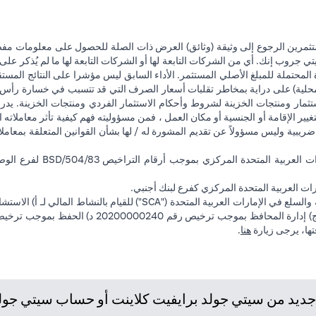
تثمرين الرجوع إلى وثيقة (وثائق) العرض ذات الصلة للحصول على معلومات مفصل
 جروب إنك. أي من الشركات التابعة لها أو الشركات التابعة لها ما لم يُذكر على 
 المحتملة للمبلغ الأصلي المستثمر. الأداء السابق ليس مؤشرا على النتائج المست
حلية) على دراية بمخاطر تقلبات أسعار الصرف التي قد تتسبب في خسارة رأس المال
ثمار ومنتجات الخزينة لشروط وأحكام الاستثمار الفردي ومنتجات الخزينة. يدرك
تغيير الإقامة أو الجنسية أو مكان العمل ، فمن مسؤوليته فهم كيفية تأثر معاملاته الا
ضريبية وليس مسؤولاً عن تقديم المشورة له / لها بشأن القوانين المتعلقة بمعامل
ت العربية المتحدة المركزي كفرع لبنك أجنبي.
(opens in a new tab)
فتها، يرجى زيارة
هنا
.
يد من سيتي جولد برايفيت كلاينت أو حساب سيتي جولد، 