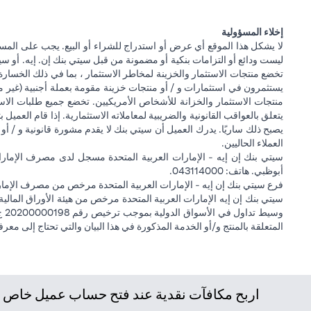
إخلاء المسؤولية
لا يشكل هذا الموقع أي عرض أو استدراج للشراء أو البيع. يجب على المس
ليست ودائع أو التزامات بنكية أو مضمونة من قبل سيتي بنك إن. إيه. أو سيتي
تخضع منتجات الاستثمار والخزينة لمخاطر الاستثمار ، بما في ذلك الخسارة
يستثمرون في استثمارات و / أو منتجات خزينة مقومة بعملة أجنبية (غير م
منتجات الاستثمار والخزانة للأشخاص الأمريكيين. تخضع جميع طلبات الاست
يتعلق بالعواقب القانونية والضريبية لمعاملاته الاستثمارية. إذا قام العميل ب
يصبح ذلك ساريًا. يدرك العميل أن سيتي بنك لا يقدم مشورة قانونية و / أو 
العملاء الحاليين.
أبوظبي. هاتف: 043114000.
فرع سيتي بنك إن إيه - الإمارات العربية المتحدة مرخص من مصرف الإمارا
المتعلقة بالمنتج و/أو الخدمة المذكورة في هذا البيان والتي تحتاج إلى معر
اربح مكافآت نقدية عند فتح حساب عميل خاص جد