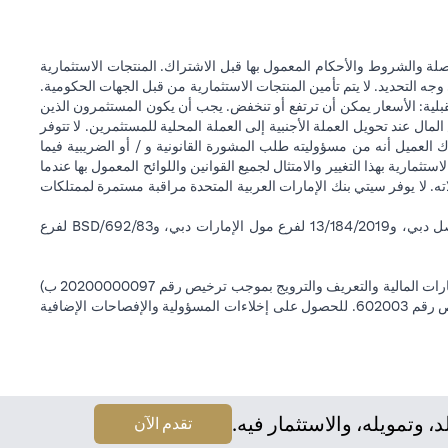
ة والشروط والأحكام المعمول بها قبل الاشتراك. المنتجات الاستثمارية
وجه التحديد. لا يتم تأمين المنتجات الاستثمارية من قبل الجهات الحكومية.
قبلية: الأسعار يمكن أن ترتفع أو تنخفض. يجب أن يكون المستثمرون الذين
 عند تحويل العملة الأجنبية إلى العملة المحلية للمستثمرين. لا تتوفر
 العميل أنه من مسؤوليته طلب المشورة القانونية و / أو الضريبية فيما
ستثمارية بهذا التغيير والامتثال لجميع القوانين واللوائح المعمول بها عندما
اته. لا يوفر سيتي بنك الإمارات العربية المتحدة مراقبة مستمرة لممتلكات
سيتي بنك إن إيه - الإمارات العربية المتحدة مسجل لدى مصرف الإمارات العربية المتحدة المركزي بموجب أرقام التراخيص BSD/504/83 لفرع الوصل دبي، و13/184/2019 لفرع مول الإمارات دبي، وBSD/692/83 لفرع
سيتي بنك إن إيه الإمارات العربية المتحدة مرخص من هيئة الأوراق المالية والسلع في الإمارات العربية المتحدة ("SCA") للقيام بالنشاط المالي لـ أ) الاستشارات المالية والتعريف والترويج بموجب ترخيص رقم 20200000097 ب)
وسيط تداول في الأسواق الدولية بموجب ترخيص رقم 20200000198 ج) إدارة المحافظ بموجب ترخيص رقم 20200000240 د) الحفظ بموجب ترخيص رقم 602003. للحصول على إخلاءات المسؤولية والإفصاحات الإضافية
وتمويله، والاستثمار فيه.
تقدم الآن