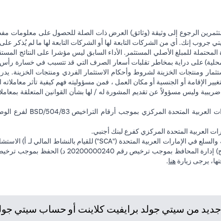
تثمرين الرجوع إلى وثيقة (وثائق) العرض ذات الصلة للحصول على معلومات مفصل
 جروب إنك. أي من الشركات التابعة لها أو الشركات التابعة لها ما لم يُذكر على 
 المحتملة للمبلغ الأصلي المستثمر. الأداء السابق ليس مؤشرا على النتائج المست
حلية) على دراية بمخاطر تقلبات أسعار الصرف التي قد تتسبب في خسارة رأس المال
ثمار ومنتجات الخزينة لشروط وأحكام الاستثمار الفردي ومنتجات الخزينة. يدرك
تغيير الإقامة أو الجنسية أو مكان العمل ، فمن مسؤوليته فهم كيفية تأثر معاملاته الا
ضريبية وليس مسؤولاً عن تقديم المشورة له / لها بشأن القوانين المتعلقة بمعامل
ت العربية المتحدة المركزي كفرع لبنك أجنبي.
فتها، يرجى زيارة
هنا
.
يد من سيتي جولد برايفيت كلاينت أو حساب سيتي جولد، 