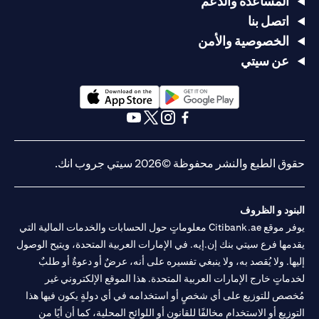
المساعدة والدعم
اتصل بنا
الخصوصية والأمن
عن سيتي
(opens in a new tab)
(opens in a new tab)
(opens in a new tab)
(opens in a new tab)
(opens in a new tab)
(opens in a new tab)
حقوق الطبع والنشر محفوظة ©2026 سيتي جروب انك.
البنود و الظروف
يوفر موقع Citibank.ae معلوماتٍ حول الحسابات والخدمات المالية التي
يقدمها فرع سيتي بنك إن.إيه. في الإمارات العربية المتحدة، ويتيح الوصول
إليها. ولا يُقصد به، ولا ينبغي تفسيره على أنه، عرضٌ أو دعوةٌ أو طلبٌ
لخدماتٍ خارج الإمارات العربية المتحدة. هذا الموقع الإلكتروني غير
مُخصص للتوزيع على أي شخصٍ أو استخدامه في أي دولةٍ يكون فيها هذا
التوزيع أو الاستخدام مخالفًا للقانون أو اللوائح المحلية، كما أن أيًا من