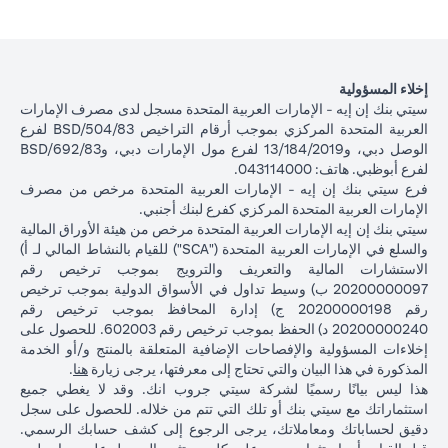
إخلاء المسؤولية
سيتي بنك إن إيه - الإمارات العربية المتحدة مسجل لدى مصرف الإمارات
العربية المتحدة المركزي بموجب أرقام التراخيص BSD/504/83 لفرع
الوصل دبي، و13/184/2019 لفرع مول الإمارات دبي، وBSD/692/83
لفرع أبوظبي. هاتف: 043114000.
فرع سيتي بنك إن إيه - الإمارات العربية المتحدة مرخص من مصرف
الإمارات العربية المتحدة المركزي كفرع لبنك أجنبي.
سيتي بنك إن إيه الإمارات العربية المتحدة مرخص من هيئة الأوراق المالية
والسلع في الإمارات العربية المتحدة ("SCA") للقيام بالنشاط المالي لـ أ)
الاستشارات المالية والتعريف والترويج بموجب ترخيص رقم
20200000097 ب) وسيط تداول في الأسواق الدولية بموجب ترخيص
رقم 20200000198 ج) إدارة المحافظ بموجب ترخيص رقم
20200000240 د) الحفظ بموجب ترخيص رقم 602003. للحصول على
إخلاءات المسؤولية والإفصاحات الإضافية المتعلقة بالمنتج و/أو الخدمة
(opens in a new tab)
المذكورة في هذا البيان والتي تحتاج إلى معرفتها، يرجى زيارة
هنا
.
هذا ليس بيانًا رسميًا لشركة سيتي جروب انك. وقد لا يغطي جميع
استثماراتك مع سيتي بنك أو تلك التي تتم من خلاله. للحصول على سجل
دقيق لحساباتك ومعاملاتك، يرجى الرجوع إلى كشف حسابك الرسمي.