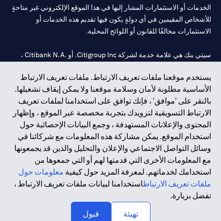
الخدمات أو الاستثمارات المشار إليها في هذا الموقع الإلكتروني غير متاحةٍ
للأشخاص المقيمين في أي دولةٍ يكون فيها تقديم هذه الخدمات أو
الاستثمارات مخالفًا للقانون أو اللوائح المحلية.
سيتي بنك هي علامة خدمة لشركة Citigroup Inc. أو .Citibank N.A ،
مستخدمة ومسجلة في جميع أنحاء العالم.
يستخدم موقعنا ملفات تعريف الارتباط. ملفات تعريف الارتباط
الأساسية مطلوبة لأمان وسلامة موقعنا ولا يمكن إيقاف تشغيلها.
سيتي بنك إن. إيه. الإمارات مسجل لدى مصرف الإمارات المركزي تحت
بالنقر على 'موافق' ، فإنك توافق على استخدامنا لملفات تعريف
أرقام التراخيص 202563 لفرع الوصل في دبي، 531989 لفرع مول
الارتباط التسويقية لتزويدك بتجربة مخصصة عبر الموقع ، وإظهار
الإمارات في دبي، و
CN-1002019
لفرع أبوظبي. هاتف: 4000 311 04.
المحتوى والإعلانات المستهدفة ، وجمع البيانات الإحصائية حول
فرع سيتي بنك إن إيه - الإمارات العربية المتحدة مرخص من مصرف
استخدام الموقع. يمكن مشاركة هذه المعلومات مع شركائنا في
الإمارات العربية المتحدة المركزي كفرع لبنك أجنبي.
وسائل التواصل الاجتماعي والإعلان والتحليل والذين قد يجمعونها
سيتي بنك إن إيه الإمارات العربية المتحدة مرخص من هيئة الأوراق المالية
مع المعلومات الأخرى التي قدمتها لهم أو التي جمعوها من
والسلع في الإمارات العربية المتحدة ("SCA") للقيام بالنشاط المالي لـ أ)
استخدامك لخدماتهم. لمعرفة المزيد حول كيفية
معلومات حول
الاستشارات المالية والتعريف والترويج بموجب ترخيص رقم
ملفات تعريف الارتباط
استخدامنا لبيانات ملفات تعريف الارتباط ،
20200000097 ب) وسيط تداول في الأسواق الدولية بموجب ترخيص
تفضل بزيارة.
رقم 20200000198 ج) إدارة المحافظ بموجب ترخيص رقم
20200000240 د) الحفظ بموجب ترخيص رقم 602003.
تهيئة
قبول
حقوق الطبع والنشر محفوظة ©2026 سيتي جروب انك.