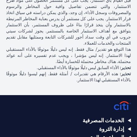
قبل القيام بأي استثمار، يجب على كل مستثمر الحصول على مواد طرح
الاستثمار، والتي تتضمن تفاصيل وافية حول المخاطر والرسوم
والمصروفات وسجل الأداء، إن وجد، والذي يمكن دراسته في سياق اتخاذ
قرار الاستثمار. يجب على كل مستثمر أن يدرس بعناية المخاطر المرتبطة
بالاستثمار وأن يتخذ قرارًا بناءً على ظروف المستثمر، بأن الاستثمار
يتوافق مع أهداف الاستثمار الخاصة بالمستثمر. يجوز لشركات سيتي
جروب في أي وقت سداد أجور للشركات التابعة وممثليها مقابل تقديم
المنتجات والخدمات للعملاء.
هذا التوقع هو تقدير/ مثال فقط. إنه ليس دليلًا موثوقًا بالأداء المستقبلي
لهذا الاستثمار. إنه ليس مؤشرا ، ويجب عدم تفسيره على أنه عوائد
محتملة. هناك مخاطر محتملة للخسارة أيضًا.
تحذير:
الأداء السابق ليس دليلًا موثوقًا بالأداء المستقبلي.
تحذير:
هذه الأرقام هي تقديرات / أمثلة فقط. إنهم ليسوا دليلًا موثوقًا
بالأداء المستقبلي لهذا الاستثمار.
الخدمات المصرفية
إدارة الثروة