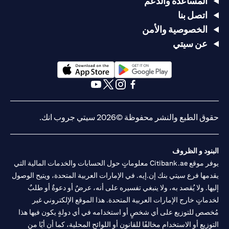
المساعدة والدعم
اتصل بنا
الخصوصية والأمن
عن سيتي
opens in a new tab
opens in a new tab
opens in a new tab
opens in a new tab
opens in a new tab
opens in a new tab
حقوق الطبع والنشر محفوظة ©2026 سيتي جروب انك.
البنود و الظروف
يوفر موقع Citibank.ae معلوماتٍ حول الحسابات والخدمات المالية التي
يقدمها فرع سيتي بنك إن.إيه. في الإمارات العربية المتحدة، ويتيح الوصول
إليها. ولا يُقصد به، ولا ينبغي تفسيره على أنه، عرضٌ أو دعوةٌ أو طلبٌ
لخدماتٍ خارج الإمارات العربية المتحدة. هذا الموقع الإلكتروني غير
مُخصص للتوزيع على أي شخصٍ أو استخدامه في أي دولةٍ يكون فيها هذا
التوزيع أو الاستخدام مخالفًا للقانون أو اللوائح المحلية، كما أن أيًا من