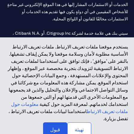
الخدمات أو الاستثمارات المشار إليها في هذا الموقع الإلكتروني غير متاحةٍ
للأشخاص المقيمين في أي دولةٍ يكون فيها تقديم هذه الخدمات أو
الاستثمارات مخالفًا للقانون أو اللوائح المحلية.
سيتي بنك هي علامة خدمة لشركة Citigroup Inc. أو .Citibank N.A ،
مستخدمة ومسجلة في جميع أنحاء العالم.
يستخدم موقعنا ملفات تعريف الارتباط. ملفات تعريف الارتباط
الأساسية مطلوبة لأمان وسلامة موقعنا ولا يمكن إيقاف تشغيلها.
سيتي بنك إن. إيه. الإمارات مسجل لدى مصرف الإمارات المركزي تحت
بالنقر على 'موافق' ، فإنك توافق على استخدامنا لملفات تعريف
أرقام التراخيص 202563 لفرع الوصل في دبي، 531989 لفرع مول
الارتباط التسويقية لتزويدك بتجربة مخصصة عبر الموقع ، وإظهار
الإمارات في دبي، و CN-1002019 لفرع أبوظبي. هاتف: 4000 311 04.
المحتوى والإعلانات المستهدفة ، وجمع البيانات الإحصائية حول
فرع سيتي بنك إن إيه - الإمارات العربية المتحدة مرخص من مصرف
استخدام الموقع. يمكن مشاركة هذه المعلومات مع شركائنا في
الإمارات العربية المتحدة المركزي كفرع لبنك أجنبي.
وسائل التواصل الاجتماعي والإعلان والتحليل والذين قد يجمعونها
سيتي بنك إن إيه الإمارات العربية المتحدة مرخص من هيئة الأوراق المالية
مع المعلومات الأخرى التي قدمتها لهم أو التي جمعوها من
والسلع في الإمارات العربية المتحدة ("SCA") للقيام بالنشاط المالي لـ أ)
استخدامك لخدماتهم. لمعرفة المزيد حول كيفية
معلومات حول
الاستشارات المالية والتعريف والترويج بموجب ترخيص رقم
ملفات تعريف الارتباط
استخدامنا لبيانات ملفات تعريف الارتباط ،
20200000097 ب) وسيط تداول في الأسواق الدولية بموجب ترخيص
تفضل بزيارة.
رقم 20200000198 ج) إدارة المحافظ بموجب ترخيص رقم
20200000240 د) الحفظ بموجب ترخيص رقم 602003.
تهيئة
قبول
حقوق الطبع والنشر محفوظة ©2026 سيتي جروب انك.