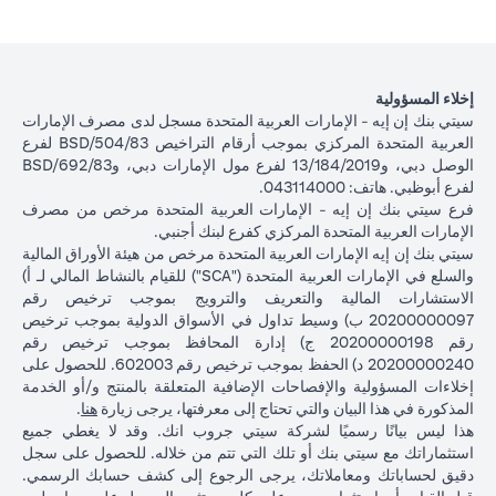
إخلاء المسؤولية
سيتي بنك إن إيه - الإمارات العربية المتحدة مسجل لدى مصرف الإمارات
العربية المتحدة المركزي بموجب أرقام التراخيص BSD/504/83 لفرع
الوصل دبي، و13/184/2019 لفرع مول الإمارات دبي، وBSD/692/83
لفرع أبوظبي. هاتف: 043114000.
فرع سيتي بنك إن إيه - الإمارات العربية المتحدة مرخص من مصرف
الإمارات العربية المتحدة المركزي كفرع لبنك أجنبي.
سيتي بنك إن إيه الإمارات العربية المتحدة مرخص من هيئة الأوراق المالية
والسلع في الإمارات العربية المتحدة ("SCA") للقيام بالنشاط المالي لـ أ)
الاستشارات المالية والتعريف والترويج بموجب ترخيص رقم
20200000097 ب) وسيط تداول في الأسواق الدولية بموجب ترخيص
رقم 20200000198 ج) إدارة المحافظ بموجب ترخيص رقم
20200000240 د) الحفظ بموجب ترخيص رقم 602003. للحصول على
إخلاءات المسؤولية والإفصاحات الإضافية المتعلقة بالمنتج و/أو الخدمة
in a new tab
المذكورة في هذا البيان والتي تحتاج إلى معرفتها، يرجى زيارة
هنا
.
هذا ليس بيانًا رسميًا لشركة سيتي جروب انك. وقد لا يغطي جميع
استثماراتك مع سيتي بنك أو تلك التي تتم من خلاله. للحصول على سجل
دقيق لحساباتك ومعاملاتك، يرجى الرجوع إلى كشف حسابك الرسمي.