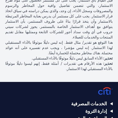
قبل القيام بأي استثمار، يجب على كل مستثمر الحصول على مواد طرح
الاستثمار، والتي تتضمن تفاصيل وافية حول المخاطر والرسوم
والمصروفات وسجل الأداء، إن وجد، والذي يمكن دراسته في سياق اتخاذ
قرار الاستثمار. يجب على كل مستثمر أن يدرس بعناية المخاطر المرتبطة
بالاستثمار وأن يتخذ قرارًا بناءً على ظروف المستثمر، بأن الاستثمار
يتوافق مع أهداف الاستثمار الخاصة بالمستثمر. يجوز لشركات سيتي
جروب في أي وقت سداد أجور للشركات التابعة وممثليها مقابل تقديم
المنتجات والخدمات للعملاء.
هذا التوقع هو تقدير/ مثال فقط. إنه ليس دليلًا موثوقًا بالأداء المستقبلي
لهذا الاستثمار. إنه ليس مؤشرا ، ويجب عدم تفسيره على أنه عوائد
محتملة. هناك مخاطر محتملة للخسارة أيضًا.
تحذير:
الأداء السابق ليس دليلًا موثوقًا بالأداء المستقبلي.
تحذير:
هذه الأرقام هي تقديرات / أمثلة فقط. إنهم ليسوا دليلًا موثوقًا
بالأداء المستقبلي لهذا الاستثمار.
الخدمات المصرفية
إدارة الثروة