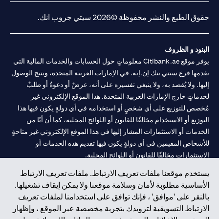
حقوق الطبع والنشر محفوظة ©2026 سيتي جروب انك.
البنود و الظروف
يوفر موقع Citibank.ae معلوماتٍ حول الحسابات والخدمات المالية التي
يقدمها فرع سيتي بنك إن.إيه. في الإمارات العربية المتحدة، ويتيح الوصول
إليها. ولا يُقصد به، ولا ينبغي تفسيره على أنه، عرضٌ أو دعوةٌ أو طلبٌ
لخدماتٍ خارج الإمارات العربية المتحدة. هذا الموقع الإلكتروني غير
مُخصص للتوزيع على أي شخصٍ أو استخدامه في أي دولةٍ يكون فيها هذا
التوزيع أو الاستخدام مخالفًا للقانون أو اللوائح المحلية، كما أن أيًا من
الخدمات أو الاستثمارات المشار إليها في هذا الموقع الإلكتروني غير متاحةٍ
للأشخاص المقيمين في أي دولةٍ يكون فيها تقديم هذه الخدمات أو
الاستثمارات مخالفًا للقانون أو اللوائح المحلية.
يستخدم موقعنا ملفات تعريف الارتباط. ملفات تعريف الارتباط
سيتي بنك هي علامة خدمة لشركة Citigroup Inc. أو .Citibank N.A ،
الأساسية مطلوبة لأمان وسلامة موقعنا ولا يمكن إيقاف تشغيلها.
مستخدمة ومسجلة في جميع أنحاء العالم.
بالنقر على 'موافق' ، فإنك توافق على استخدامنا لملفات تعريف
الارتباط التسويقية لتزويدك بتجربة مخصصة عبر الموقع ، وإظهار
سيتي بنك إن. إيه. الإمارات مسجل لدى مصرف الإمارات المركزي تحت