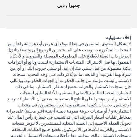
جميرا , دبي
إخلاء مسؤولية
لا يشكل المحتوى المتضمن في هذا الموقع أي عرض أو دعوة لشراء أو بيع
المنتجات المذكورة به. ويجب على المستثمرين الرجوع إلى وثيقة (وثائق)
العرض ذات الصلة للاطلاع على المعلومات المفصلة والشروط والأحكام
المعمول بها قبل الاشتراك. المنتجات الاستثمارية ليست ودائع أو التزامات
بنكية مضمونة من قبل سيتي بنك إن.إيه، أو سيتي جروب انك. أو أي من
شركاتهما الفرعية أو التابعة، ما لم يُذكر ذلك على وجه التحديد. منتجات
الاستثمار ليست مؤمنة من جانب الحكومة أو الجهات الحكومية. وبالتالي
فإن منتجات الاستثمار والخزانة تخضع لمخاطر الاستثمار، بما في ذلك
الخسارة المحتملة للمبلغ الأصلي المستثمر. الأداء السابق لمنتجات
الاستثمار ليس مؤشرا على النتائج المستقبلية، بمعنى أن الأسعار قد ترتفع
أو تنخفض. يجب أن يكون المستثمرون الذين يستثمرون في منتجات
استثمارية و / أو منتجات خزينة مقومة بعملة أجنبية (غير محلية) على دراية
بمخاطر تقلبات أسعار الصرف التي قد تتسبب في خسارة رأس المال عند
تحويل العملة الأجنبية إلى العملة المحلية للمستثمرين. لا تتوفر منتجات
الاستثمار والخزينة للأشخاص الأمريكيين. تخضع جميع الطلبات المتعلقة
بمنتجات الاستثمار والخزينة لشروط وأحكام منتجات الاستثمار والخزينة