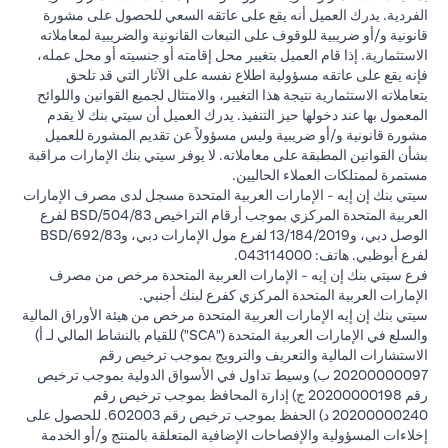
الفردية. يدرك العميل أنه يقع على عاتقه السعي للحصول على مشورة
قانونية و/أو ضريبية للوقوف على التبعات القانونية والضريبية لمعاملاته
الاستثمارية. إذا قام العميل بتغيير محل إقامته أو جنسيته أو محل عمله،
فإنه يقع على عاتقه مسؤولية اطلاع نفسه على الآثار التي قد تلحق
بتعاملاته الاستثمارية نتيجة هذا التغيير، والامتثال لجميع القوانين واللوائح
المعمول بها عند دخولها حيز التنفيذ. يدرك العميل أن سيتي بنك لا يقدم
مشورة قانونية و/أو ضريبية وليس مسؤولاً عن تقديم المشورة للعميل
بشأن القوانين المطبقة على معاملاته. لا يوفر سيتي بنك الإمارات مراقبة
مستمرة لممتلكات العملاء الحاليين.
سيتي بنك إن إيه - الإمارات العربية المتحدة مسجل لدى مصرف الإمارات
العربية المتحدة المركزي بموجب أرقام التراخيص BSD/504/83 لفرع
الوصل دبي، و13/184/2019 لفرع مول الإمارات دبي، وBSD/692/83
لفرع أبوظبي. هاتف: 043114000.
فرع سيتي بنك إن إيه - الإمارات العربية المتحدة مرخص من مصرف
الإمارات العربية المتحدة المركزي كفرع لبنك أجنبي.
سيتي بنك إن إيه الإمارات العربية المتحدة مرخص من هيئة الأوراق المالية
والسلع في الإمارات العربية المتحدة ("SCA") للقيام بالنشاط المالي لـ أ)
الاستشارات المالية والتعريف والترويج بموجب ترخيص رقم
20200000097 ب) وسيط تداول في الأسواق الدولية بموجب ترخيص
رقم 20200000198 ج) إدارة المحافظ بموجب ترخيص رقم
20200000240 د) الحفظ بموجب ترخيص رقم 602003. للحصول على
إخلاءات المسؤولية والإفصاحات الإضافية المتعلقة بالمنتج و/أو الخدمة