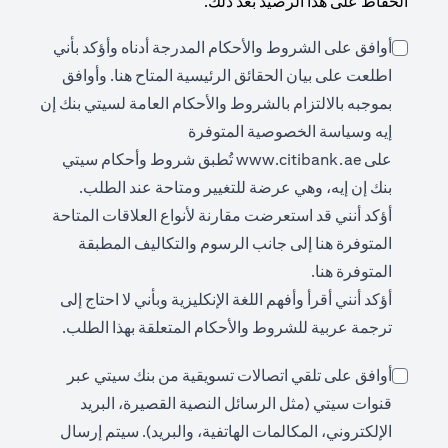
الحفاظ على هذا الرصيد بعد ذلك.
أوافق على الشروط والأحكام المدرجة أدناه وأؤكد بأني
ens in a new tab
اطلعت على بيان الحقائق الرئيسية المتاح
هنا
. وأوافق
بموجبه بالالتزام بالشروط والأحكام العامة لسيتي بنك إن
إيه وسياسة الخصوصية المتوفرة
opens in a new tab
على
www.citibank.ae
تُطبق شروط وأحكام سيتي
بنك إن إيه، وهي عرضة للتغيير ومتاحة عند الطلب.
أؤكد أنني قد استعرضت مقارنة لأنواع العلاقات المتاحة
opens in a new tab
المتوفرة
هنا
إلى جانب الرسوم والتكاليف المطبقة
opens in a new tab
المتوفرة
هنا
.
أؤكد أنني أقرأ وأفهم اللغة الإنكليزية وبأني لا احتاج إلى
ترجمة عربية للشروط والأحكام المتعلقة بهذا الطلب.
أوافق على تلقي اتصالات تسويقية من بنك سيتي عبر
قنوات سيتي (مثل الرسائل النصية القصيرة، البريد
الإلكتروني، المكالمات الهاتفية، والبريد). سيتم إرسال