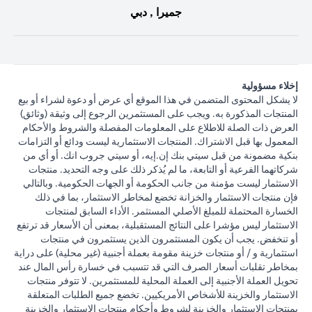
جميرا , دبي
إخلاء مسؤولية
لا يشكل المحتوى المتضمن في هذا الموقع أي عرض أو دعوة لشراء أو بيع
المنتجات المذكورة به. ويجب على المستثمرين الرجوع إلى وثيقة (وثائق)
العرض ذات الصلة للاطلاع على المعلومات المفصلة والشروط والأحكام
المعمول بها قبل الاشتراك. المنتجات الاستثمارية ليست ودائع أو التزامات
بنكية مضمونة من قبل سيتي بنك إن.إيه، أو سيتي جروب انك. أو أي من
شركاتهما الفرعية أو التابعة، ما لم يُذكر ذلك على وجه التحديد. منتجات
الاستثمار ليست مؤمنة من جانب الحكومة أو الجهات الحكومية. وبالتالي
فإن منتجات الاستثمار والخزانة تخضع لمخاطر الاستثمار، بما في ذلك
الخسارة المحتملة للمبلغ الأصلي المستثمر. الأداء السابق لمنتجات
الاستثمار ليس مؤشرا على النتائج المستقبلية، بمعنى أن الأسعار قد ترتفع
أو تنخفض. يجب أن يكون المستثمرون الذين يستثمرون في منتجات
استثمارية و / أو منتجات خزينة مقومة بعملة أجنبية (غير محلية) على دراية
بمخاطر تقلبات أسعار الصرف التي قد تتسبب في خسارة رأس المال عند
تحويل العملة الأجنبية إلى العملة المحلية للمستثمرين. لا تتوفر منتجات
الاستثمار والخزينة للأشخاص الأمريكيين. تخضع جميع الطلبات المتعلقة
بمنتجات الاستثمار والخزينة لشروط وأحكام منتجات الاستثمار والخزينة