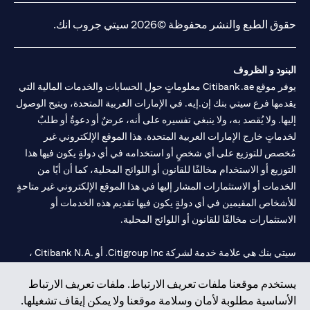
حقوق الطبع والنشر محفوظة ©2026 سيتي جروب انك.
البنود و الظروف
يوفر موقع Citibank.ae معلوماتٍ حول الحسابات والخدمات المالية التي
يقدمها فرع سيتي بنك إن.إيه. في الإمارات العربية المتحدة، ويتيح الوصول
إليها. ولا يُقصد به، ولا ينبغي تفسيره على أنه، عرضٌ أو دعوةٌ أو طلبٌ
لخدماتٍ خارج الإمارات العربية المتحدة. هذا الموقع الإلكتروني غير
مُخصص للتوزيع على أي شخصٍ أو استخدامه في أي دولةٍ يكون فيها هذا
التوزيع أو الاستخدام مخالفًا للقانون أو اللوائح المحلية، كما أن أيًا من
الخدمات أو الاستثمارات المشار إليها في هذا الموقع الإلكتروني غير متاحةٍ
للأشخاص المقيمين في أي دولةٍ يكون فيها تقديم هذه الخدمات أو
الاستثمارات مخالفًا للقانون أو اللوائح المحلية.
سيتي بنك هي علامة خدمة لشركة Citigroup Inc. أو .Citibank N.A ،
مستخدمة ومسجلة في جميع أنحاء العالم.
يستخدم موقعنا ملفات تعريف الارتباط. ملفات تعريف الارتباط
الأساسية مطلوبة لأمان وسلامة موقعنا ولا يمكن إيقاف تشغيلها.
سيتي بنك إن. إيه. الإمارات مسجل لدى مصرف الإمارات المركزي تحت