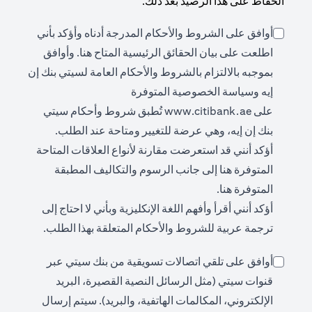
الحفاظ على هذا الرصيد بعد ذلك.
أوافق على الشروط والأحكام المدرجة أدناه وأؤكد بأني
ens in a new tab
اطلعت على بيان الحقائق الرئيسية المتاح
هنا
. وأوافق
بموجبه بالالتزام بالشروط والأحكام العامة لسيتي بنك إن
إيه وسياسة الخصوصية المتوفرة
opens in a new tab
على
www.citibank.ae
تُطبق شروط وأحكام سيتي
بنك إن إيه، وهي عرضة للتغيير ومتاحة عند الطلب.
أؤكد أنني قد استعرضت مقارنة لأنواع العلاقات المتاحة
opens in a new tab
المتوفرة
هنا
إلى جانب الرسوم والتكاليف المطبقة
opens in a new tab
المتوفرة
هنا
.
أؤكد أنني أقرأ وأفهم اللغة الإنكليزية وبأني لا احتاج إلى
ترجمة عربية للشروط والأحكام المتعلقة بهذا الطلب.
أوافق على تلقي اتصالات تسويقية من بنك سيتي عبر
قنوات سيتي (مثل الرسائل النصية القصيرة، البريد
الإلكتروني، المكالمات الهاتفية، والبريد). سيتم إرسال