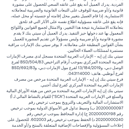
الفردية. يدرك العميل أنه يقع على عاتقه السعي للحصول على مشورة
قانونية و/أو ضريبية للوقوف على التبعات القانونية والضريبية لمعاملاته
الاستثمارية. إذا قام العميل بتغيير محل إقامته أو جنسيته أو محل عمله،
فإنه يقع على عاتقه مسؤولية اطلاع نفسه على الآثار التي قد تلحق
بتعاملاته الاستثمارية نتيجة هذا التغيير، والامتثال لجميع القوانين واللوائح
المعمول بها عند دخولها حيز التنفيذ. يدرك العميل أن سيتي بنك لا يقدم
مشورة قانونية و/أو ضريبية وليس مسؤولاً عن تقديم المشورة للعميل
بشأن القوانين المطبقة على معاملاته. لا يوفر سيتي بنك الإمارات مراقبة
مستمرة لممتلكات العملاء الحاليين.
سيتي بنك إن إيه - الإمارات العربية المتحدة مسجل لدى مصرف الإمارات
العربية المتحدة المركزي بموجب أرقام التراخيص BSD/504/83 لفرع
الوصل دبي، و13/184/2019 لفرع مول الإمارات دبي، وBSD/692/83
لفرع أبوظبي. هاتف: 043114000.
فرع سيتي بنك إن إيه - الإمارات العربية المتحدة مرخص من مصرف
الإمارات العربية المتحدة المركزي كفرع لبنك أجنبي.
سيتي بنك إن إيه الإمارات العربية المتحدة مرخص من هيئة الأوراق المالية
والسلع في الإمارات العربية المتحدة ("SCA") للقيام بالنشاط المالي لـ أ)
الاستشارات المالية والتعريف والترويج بموجب ترخيص رقم
20200000097 ب) وسيط تداول في الأسواق الدولية بموجب ترخيص
رقم 20200000198 ج) إدارة المحافظ بموجب ترخيص رقم
20200000240 د) الحفظ بموجب ترخيص رقم 602003. للحصول على
إخلاءات المسؤولية والإفصاحات الإضافية المتعلقة بالمنتج و/أو الخدمة