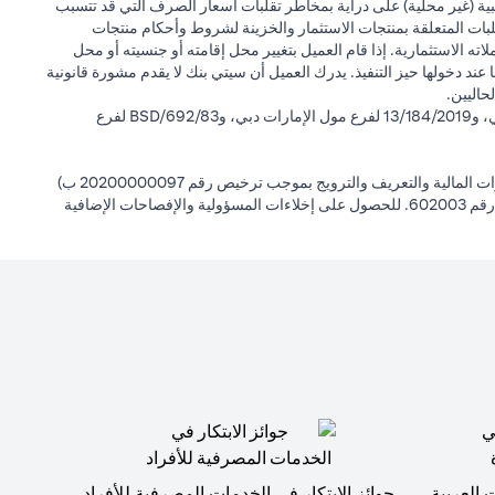
بية (غير محلية) على دراية بمخاطر تقلبات أسعار الصرف التي قد تتسبب
لبات المتعلقة بمنتجات الاستثمار والخزينة لشروط وأحكام منتجات
ته الاستثمارية. إذا قام العميل بتغيير محل إقامته أو جنسيته أو محل
ها عند دخولها حيز التنفيذ. يدرك العميل أن سيتي بنك لا يقدم مشورة قانونية
حاليين.
سيتي بنك إن إيه - الإمارات العربية المتحدة مسجل لدى مصرف الإمارات العربية المتحدة المركزي بموجب أرقام التراخيص BSD/504/83 لفرع الوصل دبي، و13/184/2019 لفرع مول الإمارات دبي، وBSD/692/83 لفرع
سيتي بنك إن إيه الإمارات العربية المتحدة مرخص من هيئة الأوراق المالية والسلع في الإمارات العربية المتحدة ("SCA") للقيام بالنشاط المالي لـ أ) الاستشارات المالية والتعريف والترويج بموجب ترخيص رقم 20200000097 ب)
وسيط تداول في الأسواق الدولية بموجب ترخيص رقم 20200000198 ج) إدارة المحافظ بموجب ترخيص رقم 20200000240 د) الحفظ بموجب ترخيص رقم 602003. للحصول على إخلاءات المسؤولية والإفصاحات الإضافية
 العربية
جوائز الابتكار في الخدمات المصرفية للأفراد