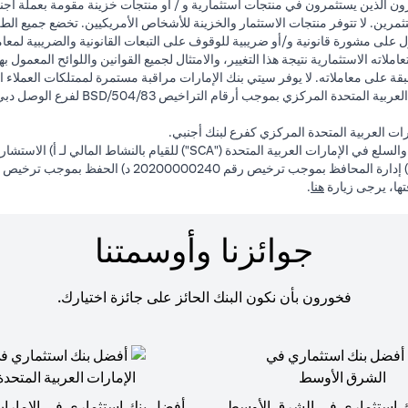
ون الذين يستثمرون في منتجات استثمارية و / أو منتجات خزينة مقومة بعملة أجن
ثمرين. لا تتوفر منتجات الاستثمار والخزينة للأشخاص الأمريكيين. تخضع جميع الط
 على مشورة قانونية و/أو ضريبية للوقوف على التبعات القانونية والضريبية لمعاملا
لاته الاستثمارية نتيجة هذا التغيير، والامتثال لجميع القوانين واللوائح المعمول ب
ة على معاملاته. لا يوفر سيتي بنك الإمارات مراقبة مستمرة لممتلكات العملاء ال
ت العربية المتحدة المركزي كفرع لبنك أجنبي.
(opens in a new tab)
فتها، يرجى زيارة
هنا
.
جوائزنا وأوسمتنا
فخورون بأن نكون البنك الحائز على جائزة اختيارك.
 استثماري في الشرق الأوسط
أفضل بنك استثماري في الإمارات