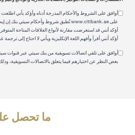
أوافق على الشروط والأحكام المدرجة أدناه وأؤكد بأني اطلعت ع
(opens in a new tab)
على
www.citibank.ae
تُطبق شروط وأحكام سيتي بنك إن إيه،
أؤكد أنني قد استعرضت مقارنة لأنواع العلاقات المتاحة المتوفر
أؤكد أنني أقرأ وأفهم اللغة الإنكليزية وبأني لا احتاج إلى ترجمة
أوافق على تلقي اتصالات تسويقية من بنك سيتي عبر قنوات سيتي (م
بغض النظر عن اختيارهم فيما يتعلق بالاتصالات التسويقية، وذلك
ما تحصل علي