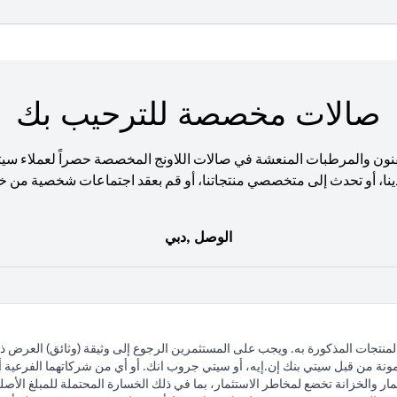
صالات مخصصة للترحيب بك
نون والمرطبات المنعشة في صالات اللاونج المخصصة حصراً لعملاء سي
ينا، أو تحدث إلى متخصصي منتجاتنا، أو قم بعقد اجتماعات شخصية من خ
الوصل ,دبي
لمنتجات المذكورة به. ويجب على المستثمرين الرجوع إلى وثيقة (وثائق) العرض 
مونة من قبل سيتي بنك إن.إيه، أو سيتي جروب انك. أو أي من شركاتهما الفرعية أو 
ار والخزانة تخضع لمخاطر الاستثمار، بما في ذلك الخسارة المحتملة للمبلغ الأصلي