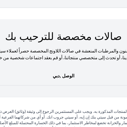
صالات مخصصة للترحيب بك
نون والمرطبات المنعشة في صالات اللاونج المخصصة حصراً لعملاء سي
ينا، أو تحدث إلى متخصصي منتجاتنا، أو قم بعقد اجتماعات شخصية من خ
الوصل ,دبي
لمنتجات المذكورة به. ويجب على المستثمرين الرجوع إلى وثيقة (وثائق) العرض 
مونة من قبل سيتي بنك إن.إيه، أو سيتي جروب انك. أو أي من شركاتهما الفرعية أو 
ار والخزانة تخضع لمخاطر الاستثمار، بما في ذلك الخسارة المحتملة للمبلغ الأصلي