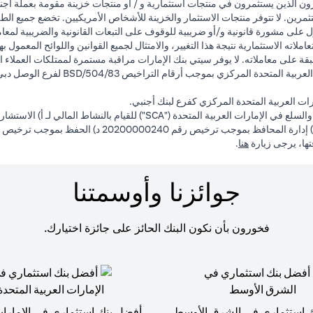
ون الذين يستثمرون في منتجات استثمارية و / أو منتجات خزينة مقومة بعملة أجن
ثمرين. لا تتوفر منتجات الاستثمار والخزينة للأشخاص الأمريكيين. تخضع جميع الط
 على مشورة قانونية و/أو ضريبية للوقوف على التبعات القانونية والضريبية لمعاملا
لاته الاستثمارية نتيجة هذا التغيير، والامتثال لجميع القوانين واللوائح المعمول ب
ة على معاملاته. لا يوفر سيتي بنك الإمارات مراقبة مستمرة لممتلكات العملاء ال
ت العربية المتحدة المركزي كفرع لبنك أجنبي.
opens in a new tab
فتها، يرجى زيارة
هنا
.
جوائزنا وأوسمتنا
فخورون بأن نكون البنك الحائز على جائزة اختيارك.
 استثماري في الشرق الأوسط
أفضل بنك استثماري في الإمارات