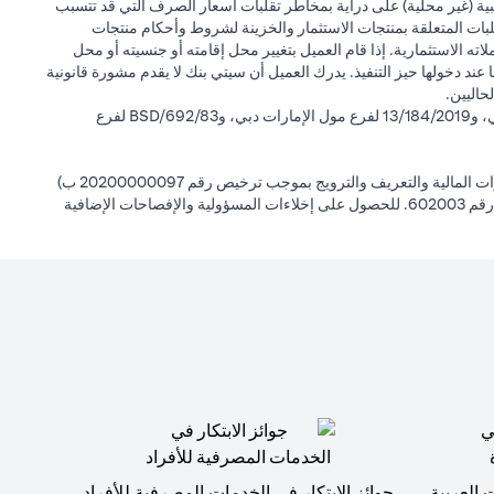
بية (غير محلية) على دراية بمخاطر تقلبات أسعار الصرف التي قد تتسبب
لبات المتعلقة بمنتجات الاستثمار والخزينة لشروط وأحكام منتجات
ته الاستثمارية. إذا قام العميل بتغيير محل إقامته أو جنسيته أو محل
ها عند دخولها حيز التنفيذ. يدرك العميل أن سيتي بنك لا يقدم مشورة قانونية
حاليين.
سيتي بنك إن إيه - الإمارات العربية المتحدة مسجل لدى مصرف الإمارات العربية المتحدة المركزي بموجب أرقام التراخيص BSD/504/83 لفرع الوصل دبي، و13/184/2019 لفرع مول الإمارات دبي، وBSD/692/83 لفرع
سيتي بنك إن إيه الإمارات العربية المتحدة مرخص من هيئة الأوراق المالية والسلع في الإمارات العربية المتحدة ("SCA") للقيام بالنشاط المالي لـ أ) الاستشارات المالية والتعريف والترويج بموجب ترخيص رقم 20200000097 ب)
وسيط تداول في الأسواق الدولية بموجب ترخيص رقم 20200000198 ج) إدارة المحافظ بموجب ترخيص رقم 20200000240 د) الحفظ بموجب ترخيص رقم 602003. للحصول على إخلاءات المسؤولية والإفصاحات الإضافية
 العربية
جوائز الابتكار في الخدمات المصرفية للأفراد