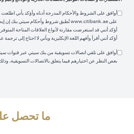
أوافق على الشروط والأحكام المدرجة أدناه وأؤكد بأني اطلعت ع
opens in a new tab
على
www.citibank.ae
تُطبق شروط وأحكام سيتي بنك إن إيه،
أؤكد أنني قد استعرضت مقارنة لأنواع العلاقات المتاحة المتوفر
أؤكد أنني أقرأ وأفهم اللغة الإنكليزية وبأني لا احتاج إلى ترجمة
أوافق على تلقي اتصالات تسويقية من بنك سيتي عبر قنوات سيتي (م
بغض النظر عن اختيارهم فيما يتعلق بالاتصالات التسويقية، وذلك
ما تحصل علي