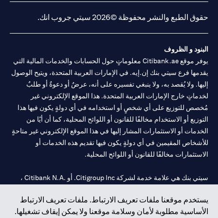
حقوق الطبع والنشر محفوظة ©2026 سيتي جروب انك.
البنود و الظروف
يوفر موقع Citibank.ae معلوماتٍ حول الحسابات والخدمات المالية التي
يقدمها فرع سيتي بنك إن.إيه. في الإمارات العربية المتحدة، ويتيح الوصول
إليها. ولا يُقصد به، ولا ينبغي تفسيره على أنه، عرضٌ أو دعوةٌ أو طلبٌ
لخدماتٍ خارج الإمارات العربية المتحدة. هذا الموقع الإلكتروني غير
مُخصص للتوزيع على أي شخصٍ أو استخدامه في أي دولةٍ يكون فيها هذا
التوزيع أو الاستخدام مخالفًا للقانون أو اللوائح المحلية، كما أن أيًا من
الخدمات أو الاستثمارات المشار إليها في هذا الموقع الإلكتروني غير متاحةٍ
للأشخاص المقيمين في أي دولةٍ يكون فيها تقديم هذه الخدمات أو
الاستثمارات مخالفًا للقانون أو اللوائح المحلية.
سيتي بنك هي علامة خدمة لشركة Citigroup Inc. أو .Citibank N.A ،
مستخدمة ومسجلة في جميع أنحاء العالم.
يستخدم موقعنا ملفات تعريف الارتباط. ملفات تعريف الارتباط
الأساسية مطلوبة لأمان وسلامة موقعنا ولا يمكن إيقاف تشغيلها.
سيتي بنك إن. إيه. الإمارات مسجل لدى مصرف الإمارات المركزي تحت