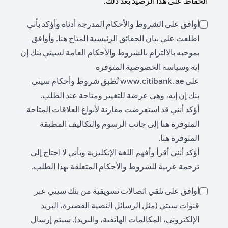
الحفاظ على هذا الرصيد بعد ذلك.
أوافق على الشروط والأحكام المدرجة أدناه وأؤكد بأني
(opens in a new tab)
اطلعت على بيان الحقائق الرئيسية المتاح
هنا
. وأوافق
بموجبه بالالتزام بالشروط والأحكام العامة لسيتي بنك إن
إيه وسياسة الخصوصية المتوفرة
(opens in a new tab)
على
www.citibank.ae
تُطبق شروط وأحكام سيتي
بنك إن إيه، وهي عرضة للتغيير ومتاحة عند الطلب.
أؤكد أنني قد استعرضت مقارنة لأنواع العلاقات المتاحة
(opens in a new tab)
المتوفرة
هنا
إلى جانب الرسوم والتكاليف المطبقة
(opens in a new tab)
المتوفرة
هنا
.
أؤكد أنني أقرأ وأفهم اللغة الإنكليزية وبأني لا احتاج إلى
ترجمة عربية للشروط والأحكام المتعلقة بهذا الطلب.
أوافق على تلقي اتصالات تسويقية من بنك سيتي عبر
قنوات سيتي (مثل الرسائل النصية القصيرة، البريد
الإلكتروني، المكالمات الهاتفية، والبريد). سيتم إرسال