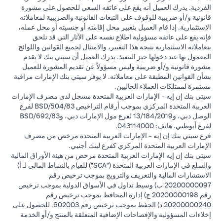
الفردية. يدرك العميل أنه يقع على عاتقه السعي للحصول على مشورة
قانونية و/أو ضريبية للوقوف على التبعات القانونية والضريبية لمعاملاته
الاستثمارية. إذا قام العميل بتغيير محل إقامته أو جنسيته أو محل عمله،
فإنه يقع على عاتقه مسؤولية اطلاع نفسه على الآثار التي قد تلحق
بتعاملاته الاستثمارية نتيجة هذا التغيير، والامتثال لجميع القوانين واللوائح
المعمول بها عند دخولها حيز التنفيذ. يدرك العميل أن سيتي بنك لا يقدم
مشورة قانونية و/أو ضريبية وليس مسؤولاً عن تقديم المشورة للعميل
بشأن القوانين المطبقة على معاملاته. لا يوفر سيتي بنك الإمارات مراقبة
مستمرة لممتلكات العملاء الحاليين.
سيتي بنك إن إيه - الإمارات العربية المتحدة مسجل لدى مصرف الإمارات
العربية المتحدة المركزي بموجب أرقام التراخيص BSD/504/83 لفرع
الوصل دبي، و13/184/2019 لفرع مول الإمارات دبي، وBSD/692/83
لفرع أبوظبي. هاتف: 043114000.
فرع سيتي بنك إن إيه - الإمارات العربية المتحدة مرخص من مصرف
الإمارات العربية المتحدة المركزي كفرع لبنك أجنبي.
سيتي بنك إن إيه الإمارات العربية المتحدة مرخص من هيئة الأوراق المالية
والسلع في الإمارات العربية المتحدة ("SCA") للقيام بالنشاط المالي لـ أ)
الاستشارات المالية والتعريف والترويج بموجب ترخيص رقم
20200000097 ب) وسيط تداول في الأسواق الدولية بموجب ترخيص
رقم 20200000198 ج) إدارة المحافظ بموجب ترخيص رقم
20200000240 د) الحفظ بموجب ترخيص رقم 602003. للحصول على
إخلاءات المسؤولية والإفصاحات الإضافية المتعلقة بالمنتج و/أو الخدمة