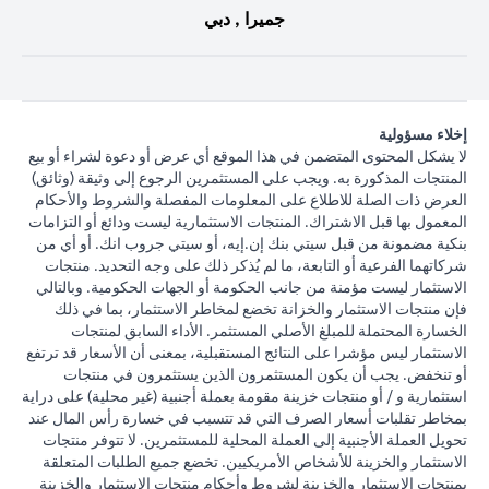
جميرا , دبي
إخلاء مسؤولية
لا يشكل المحتوى المتضمن في هذا الموقع أي عرض أو دعوة لشراء أو بيع
المنتجات المذكورة به. ويجب على المستثمرين الرجوع إلى وثيقة (وثائق)
العرض ذات الصلة للاطلاع على المعلومات المفصلة والشروط والأحكام
المعمول بها قبل الاشتراك. المنتجات الاستثمارية ليست ودائع أو التزامات
بنكية مضمونة من قبل سيتي بنك إن.إيه، أو سيتي جروب انك. أو أي من
شركاتهما الفرعية أو التابعة، ما لم يُذكر ذلك على وجه التحديد. منتجات
الاستثمار ليست مؤمنة من جانب الحكومة أو الجهات الحكومية. وبالتالي
فإن منتجات الاستثمار والخزانة تخضع لمخاطر الاستثمار، بما في ذلك
الخسارة المحتملة للمبلغ الأصلي المستثمر. الأداء السابق لمنتجات
الاستثمار ليس مؤشرا على النتائج المستقبلية، بمعنى أن الأسعار قد ترتفع
أو تنخفض. يجب أن يكون المستثمرون الذين يستثمرون في منتجات
استثمارية و / أو منتجات خزينة مقومة بعملة أجنبية (غير محلية) على دراية
بمخاطر تقلبات أسعار الصرف التي قد تتسبب في خسارة رأس المال عند
تحويل العملة الأجنبية إلى العملة المحلية للمستثمرين. لا تتوفر منتجات
الاستثمار والخزينة للأشخاص الأمريكيين. تخضع جميع الطلبات المتعلقة
بمنتجات الاستثمار والخزينة لشروط وأحكام منتجات الاستثمار والخزينة