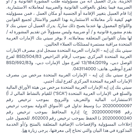
الخزينة. يدرك العميل أنه من مسؤوليته طلب المشورة القانونية و / أو
الضريبية فيما يتعلق بالعواقب القانونية والضريبية لمعاملاته الاستثمارية.
إذا قام العميل بتغيير الإقامة أو الجنسية أو مكان العمل ، فمن مسؤوليته
فهم كيفية تأثر معاملاته الاستثمارية بهذا التغيير والامتثال لجميع القوانين
واللوائح المعمول بها عندما يصبح ذلك ساريًا. يدرك العميل أن سيتي بنك لا
يقدم مشورة قانونية و / أو ضريبية وليس مسؤولاً عن تقديم المشورة له /
لها بشأن القوانين المتعلقة بمعاملاته. لا يوفر سيتي بنك الإمارات العربية
المتحدة مراقبة مستمرة لممتلكات العملاء الحاليين.
سيتي بنك إن إيه - الإمارات العربية المتحدة مسجل لدى مصرف الإمارات
العربية المتحدة المركزي بموجب أرقام التراخيص BSD/504/83 لفرع
الوصل دبي، و13/184/2019 لفرع مول الإمارات دبي، وBSD/692/83
لفرع أبوظبي. هاتف: 043114000.
فرع سيتي بنك إن إيه - الإمارات العربية المتحدة مرخص من مصرف
الإمارات العربية المتحدة المركزي كفرع لبنك أجنبي.
سيتي بنك إن إيه الإمارات العربية المتحدة مرخص من هيئة الأوراق المالية
والسلع في الإمارات العربية المتحدة ("SCA") للقيام بالنشاط المالي لـ أ)
الاستشارات المالية والتعريف والترويج بموجب ترخيص رقم
20200000097 ب) وسيط تداول في الأسواق الدولية بموجب ترخيص
رقم 20200000198 ج) إدارة المحافظ بموجب ترخيص رقم
20200000240 د) الحفظ بموجب ترخيص رقم 602003. للحصول على
إخلاءات المسؤولية والإفصاحات الإضافية المتعلقة بالمنتج و/أو الخدمة
in a new tab
المذكورة في هذا البيان والتي تحتاج إلى معرفتها، يرجى زيارة
هنا
.