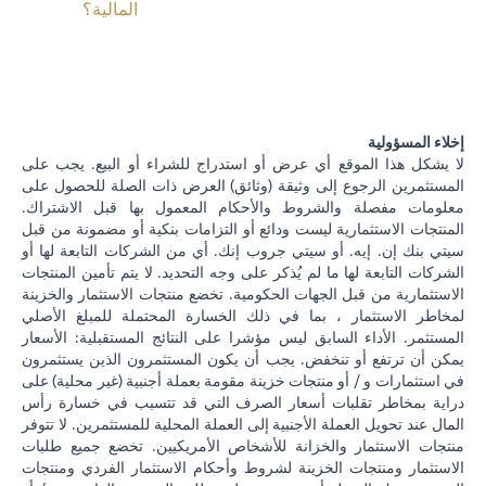
المالية؟
إخلاء المسؤولية
لا يشكل هذا الموقع أي عرض أو استدراج للشراء أو البيع. يجب على
المستثمرين الرجوع إلى وثيقة (وثائق) العرض ذات الصلة للحصول على
معلومات مفصلة والشروط والأحكام المعمول بها قبل الاشتراك.
المنتجات الاستثمارية ليست ودائع أو التزامات بنكية أو مضمونة من قبل
سيتي بنك إن. إيه. أو سيتي جروب إنك. أي من الشركات التابعة لها أو
الشركات التابعة لها ما لم يُذكر على وجه التحديد. لا يتم تأمين المنتجات
الاستثمارية من قبل الجهات الحكومية. تخضع منتجات الاستثمار والخزينة
لمخاطر الاستثمار ، بما في ذلك الخسارة المحتملة للمبلغ الأصلي
المستثمر. الأداء السابق ليس مؤشرا على النتائج المستقبلية: الأسعار
يمكن أن ترتفع أو تنخفض. يجب أن يكون المستثمرون الذين يستثمرون
في استثمارات و / أو منتجات خزينة مقومة بعملة أجنبية (غير محلية) على
دراية بمخاطر تقلبات أسعار الصرف التي قد تتسبب في خسارة رأس
المال عند تحويل العملة الأجنبية إلى العملة المحلية للمستثمرين. لا تتوفر
منتجات الاستثمار والخزانة للأشخاص الأمريكيين. تخضع جميع طلبات
الاستثمار ومنتجات الخزينة لشروط وأحكام الاستثمار الفردي ومنتجات