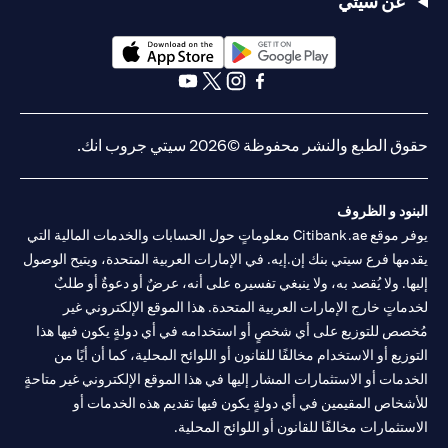
عن سيتي
opens in a new tab
opens in a new tab
opens in a new tab
opens in a new tab
opens in a new tab
opens in a new tab
حقوق الطبع والنشر محفوظة ©2026 سيتي جروب انك.
البنود و الظروف
يوفر موقع Citibank.ae معلوماتٍ حول الحسابات والخدمات المالية التي
يقدمها فرع سيتي بنك إن.إيه. في الإمارات العربية المتحدة، ويتيح الوصول
إليها. ولا يُقصد به، ولا ينبغي تفسيره على أنه، عرضٌ أو دعوةٌ أو طلبٌ
لخدماتٍ خارج الإمارات العربية المتحدة. هذا الموقع الإلكتروني غير
مُخصص للتوزيع على أي شخصٍ أو استخدامه في أي دولةٍ يكون فيها هذا
التوزيع أو الاستخدام مخالفًا للقانون أو اللوائح المحلية، كما أن أيًا من
الخدمات أو الاستثمارات المشار إليها في هذا الموقع الإلكتروني غير متاحةٍ
للأشخاص المقيمين في أي دولةٍ يكون فيها تقديم هذه الخدمات أو
الاستثمارات مخالفًا للقانون أو اللوائح المحلية.