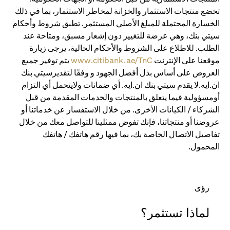
تخضع منتجات الاستثمار والخزانة لمخاطر الاستثمار، بما في ذلك
الخسارة المحتملة للمبلغ الأصلي المستثمر. تطبق شروط وأحكام
سيتي بنك، وهي عرضة للتغيير دون إشعار مسبق، ومتاحة عند
الطلب. للاطلاع على الشروط والأحكام الحالية، يرجى زيارة
موقعنا على الإنترنت
www.citibank.ae/TnC
يتم توفير جميع
العروض على أساس بذل أفضل الجهود و وفقًا لتقديرسيتي بنك
ان.ايه.لا يقدم سيتي بنك ان.ايه. أي ضمانات ولايتحمل أي التزام
أومسؤولية فيما يتعلق بالمنتجات والخدمات المقدمة من قبل
الشركاء / الكيانات الأخرى. من خلال الاستفسار عن خدماتنا أو
عروضنا أو منتجاتنا، فإنك تفوض ممثلينا للتواصل معك من خلال
تفاصيل الاتصال الخاصة بك، بما فيها رقم هاتفك / هاتفك
المحمول.
رؤى
لماذا تستثمر؟