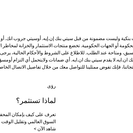
ت بنكية وليست مضمونة من قبل سيتي بنك إن.إيه. أوسيتي جروب انك. أو أي
الحكومة أو الجهات الحكومية. تخضع منتجات الاستثمار والخزانة لمخاطر ال
، ومتاحة عند الطلب. للاطلاع على الشروط والأحكام الحالية، يرجى ز
ان.ايه.لا يقدم سيتي بنك ان.ايه. أي ضمانات ولايتحمل أي التزام أومسؤ
تجاتنا، فإنك تفوض ممثلينا للتواصل معك من خلال تفاصيل الاتصال الخاصة
رؤى
لماذا تستثمر؟
تعرف على كيف بإمكان المحفظة
السوق العالمي وتقليل الوقت الل
شاهد الآن >