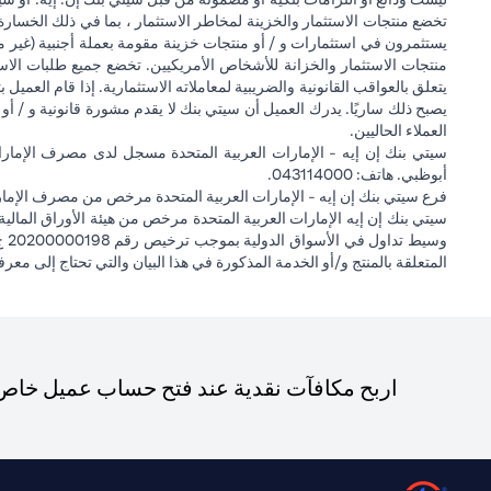
تخضع منتجات الاستثمار والخزينة لمخاطر الاستثمار ، بما في ذلك الخسارة
يستثمرون في استثمارات و / أو منتجات خزينة مقومة بعملة أجنبية (غير م
منتجات الاستثمار والخزانة للأشخاص الأمريكيين. تخضع جميع طلبات الاست
يتعلق بالعواقب القانونية والضريبية لمعاملاته الاستثمارية. إذا قام العميل ب
يصبح ذلك ساريًا. يدرك العميل أن سيتي بنك لا يقدم مشورة قانونية و / أو 
العملاء الحاليين.
أبوظبي. هاتف: 043114000.
فرع سيتي بنك إن إيه - الإمارات العربية المتحدة مرخص من مصرف الإمارا
المتعلقة بالمنتج و/أو الخدمة المذكورة في هذا البيان والتي تحتاج إلى معر
اربح مكافآت نقدية عند فتح حساب عميل خاص ج