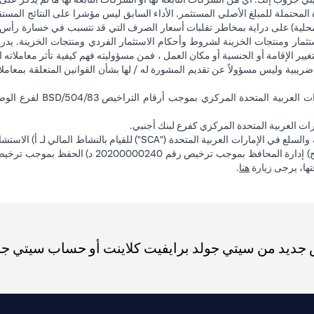
 المحتملة للمبلغ الأصلي المستثمر. الأداء السابق ليس مؤشرا على النتائج المست
حلية) على دراية بمخاطر تقلبات أسعار الصرف التي قد تتسبب في خسارة رأس المال
ثمار ومنتجات الخزينة لشروط وأحكام الاستثمار الفردي ومنتجات الخزينة. يدرك
تغيير الإقامة أو الجنسية أو مكان العمل ، فمن مسؤوليته فهم كيفية تأثر معاملاته الا
ضريبية وليس مسؤولاً عن تقديم المشورة له / لها بشأن القوانين المتعلقة بمعامل
ت العربية المتحدة المركزي كفرع لبنك أجنبي.
(opens in a new tab)
فتها، يرجى زيارة
هنا
.
ديد من سيتي جولد برايفيت كلاينت أو حساب سيتي جولد،