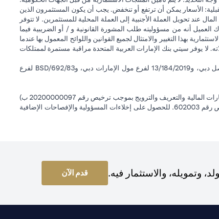
قبلية: الأسعار يمكن أن ترتفع أو تنخفض. يجب أن يكون المستثمرون الذين
 عند تحويل العملة الأجنبية إلى العملة المحلية للمستثمرين. لا تتوفر
 العميل أنه من مسؤوليته طلب المشورة القانونية و / أو الضريبية فيما
ستثمارية بهذا التغيير والامتثال لجميع القوانين واللوائح المعمول بها عندما
اته. لا يوفر سيتي بنك الإمارات العربية المتحدة مراقبة مستمرة لممتلكات
سيتي بنك إن إيه - الإمارات العربية المتحدة مسجل لدى مصرف الإمارات العربية المتحدة المركزي بموجب أرقام التراخيص BSD/504/83 لفرع الوصل دبي، و13/184/2019 لفرع مول الإمارات دبي، وBSD/692/83 لفرع
سيتي بنك إن إيه الإمارات العربية المتحدة مرخص من هيئة الأوراق المالية والسلع في الإمارات العربية المتحدة ("SCA") للقيام بالنشاط المالي لـ أ) الاستشارات المالية والتعريف والترويج بموجب ترخيص رقم 20200000097 ب)
وسيط تداول في الأسواق الدولية بموجب ترخيص رقم 20200000198 ج) إدارة المحافظ بموجب ترخيص رقم 20200000240 د) الحفظ بموجب ترخيص رقم 602003. للحصول على إخلاءات المسؤولية والإفصاحات الإضافية
 وتمويله، والاستثمار فيه.
(opens in a new tab)
قدم الآن