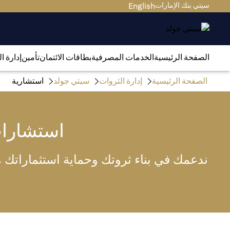
سيتي بنك الإمارات
English
الصفحة الرئيسية
الخدمات المصرفية
بطاقات الائتمان
تأمين
إدارة ا
الصفحة الرئيسية
إدارة الثروات
سيتي جولد
استشارية
استشارا
ندعمك في بناء ثروتك وحماية استثماراتك من