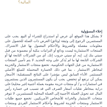
المالية؟
إخلاء المسؤولية
لا يشكل هذا الموقع أي عرض أو استدراج للشراء أو البيع. يجب على
المستثمرين الرجوع إلى وثيقة (وثائق) العرض ذات الصلة للحصول على
معلومات مفصلة والشروط والأحكام المعمول بها قبل الاشتراك.
المنتجات الاستثمارية ليست ودائع أو التزامات بنكية أو مضمونة من قبل
سيتي بنك إن. إيه. أو سيتي جروب إنك. أي من الشركات التابعة لها أو
الشركات التابعة لها ما لم يُذكر على وجه التحديد. لا يتم تأمين المنتجات
الاستثمارية من قبل الجهات الحكومية. تخضع منتجات الاستثمار والخزينة
لمخاطر الاستثمار ، بما في ذلك الخسارة المحتملة للمبلغ الأصلي
المستثمر. الأداء السابق ليس مؤشرا على النتائج المستقبلية: الأسعار
يمكن أن ترتفع أو تنخفض. يجب أن يكون المستثمرون الذين يستثمرون
في استثمارات و / أو منتجات خزينة مقومة بعملة أجنبية (غير محلية) على
دراية بمخاطر تقلبات أسعار الصرف التي قد تتسبب في خسارة رأس
المال عند تحويل العملة الأجنبية إلى العملة المحلية للمستثمرين. لا تتوفر
منتجات الاستثمار والخزانة للأشخاص الأمريكيين. تخضع جميع طلبات
الاستثمار ومنتجات الخزينة لشروط وأحكام الاستثمار الفردي ومنتجات