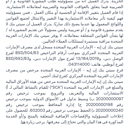
الخزينة. يدرك العميل أنه من مسؤوليته طلب المشورة القانونية و / أو
الضريبية فيما يتعلق بالعواقب القانونية والضريبية لمعاملاته الاستثمارية.
إذا قام العميل بتغيير الإقامة أو الجنسية أو مكان العمل ، فمن مسؤوليته
فهم كيفية تأثر معاملاته الاستثمارية بهذا التغيير والامتثال لجميع القوانين
واللوائح المعمول بها عندما يصبح ذلك ساريًا. يدرك العميل أن سيتي بنك لا
يقدم مشورة قانونية و / أو ضريبية وليس مسؤولاً عن تقديم المشورة له /
لها بشأن القوانين المتعلقة بمعاملاته. لا يوفر سيتي بنك الإمارات العربية
المتحدة مراقبة مستمرة لممتلكات العملاء الحاليين.
سيتي بنك إن إيه - الإمارات العربية المتحدة مسجل لدى مصرف الإمارات
العربية المتحدة المركزي بموجب أرقام التراخيص BSD/504/83 لفرع
الوصل دبي، و13/184/2019 لفرع مول الإمارات دبي، وBSD/692/83
لفرع أبوظبي. هاتف: 043114000.
فرع سيتي بنك إن إيه - الإمارات العربية المتحدة مرخص من مصرف
الإمارات العربية المتحدة المركزي كفرع لبنك أجنبي.
سيتي بنك إن إيه الإمارات العربية المتحدة مرخص من هيئة الأوراق المالية
والسلع في الإمارات العربية المتحدة ("SCA") للقيام بالنشاط المالي لـ أ)
الاستشارات المالية والتعريف والترويج بموجب ترخيص رقم
20200000097 ب) وسيط تداول في الأسواق الدولية بموجب ترخيص
رقم 20200000198 ج) إدارة المحافظ بموجب ترخيص رقم
20200000240 د) الحفظ بموجب ترخيص رقم 602003. للحصول على
إخلاءات المسؤولية والإفصاحات الإضافية المتعلقة بالمنتج و/أو الخدمة
in a new tab
المذكورة في هذا البيان والتي تحتاج إلى معرفتها، يرجى زيارة
هنا
.