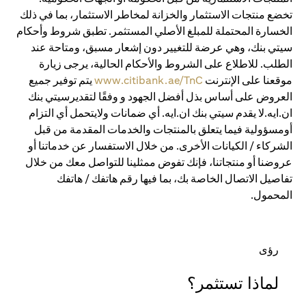
تخضع منتجات الاستثمار والخزانة لمخاطر الاستثمار، بما في ذلك
الخسارة المحتملة للمبلغ الأصلي المستثمر. تطبق شروط وأحكام
سيتي بنك، وهي عرضة للتغيير دون إشعار مسبق، ومتاحة عند
الطلب. للاطلاع على الشروط والأحكام الحالية، يرجى زيارة
موقعنا على الإنترنت
www.citibank.ae/TnC
يتم توفير جميع
العروض على أساس بذل أفضل الجهود و وفقًا لتقديرسيتي بنك
ان.ايه.لا يقدم سيتي بنك ان.ايه. أي ضمانات ولايتحمل أي التزام
أومسؤولية فيما يتعلق بالمنتجات والخدمات المقدمة من قبل
الشركاء / الكيانات الأخرى. من خلال الاستفسار عن خدماتنا أو
عروضنا أو منتجاتنا، فإنك تفوض ممثلينا للتواصل معك من خلال
تفاصيل الاتصال الخاصة بك، بما فيها رقم هاتفك / هاتفك
المحمول.
رؤى
لماذا تستثمر؟