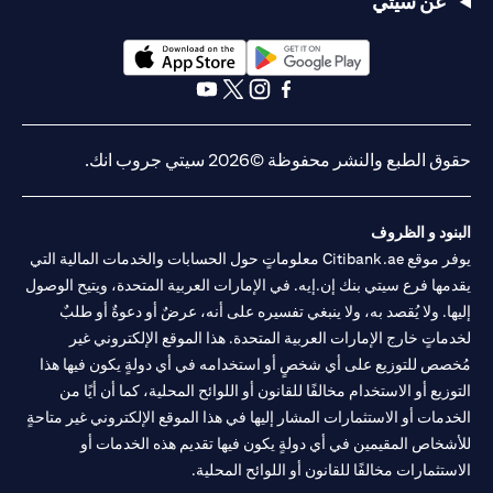
عن سيتي
opens in a new tab
opens in a new tab
opens in a new tab
opens in a new tab
opens in a new tab
opens in a new tab
حقوق الطبع والنشر محفوظة ©2026 سيتي جروب انك.
البنود و الظروف
يوفر موقع Citibank.ae معلوماتٍ حول الحسابات والخدمات المالية التي
يقدمها فرع سيتي بنك إن.إيه. في الإمارات العربية المتحدة، ويتيح الوصول
إليها. ولا يُقصد به، ولا ينبغي تفسيره على أنه، عرضٌ أو دعوةٌ أو طلبٌ
لخدماتٍ خارج الإمارات العربية المتحدة. هذا الموقع الإلكتروني غير
مُخصص للتوزيع على أي شخصٍ أو استخدامه في أي دولةٍ يكون فيها هذا
التوزيع أو الاستخدام مخالفًا للقانون أو اللوائح المحلية، كما أن أيًا من
الخدمات أو الاستثمارات المشار إليها في هذا الموقع الإلكتروني غير متاحةٍ
للأشخاص المقيمين في أي دولةٍ يكون فيها تقديم هذه الخدمات أو
الاستثمارات مخالفًا للقانون أو اللوائح المحلية.