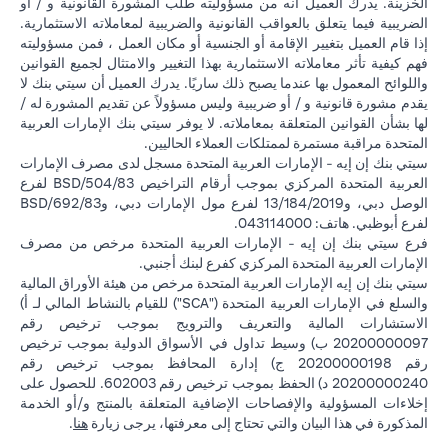
الخزينة. يدرك العميل أنه من مسؤوليته طلب المشورة القانونية و / أو
الضريبية فيما يتعلق بالعواقب القانونية والضريبية لمعاملاته الاستثمارية.
إذا قام العميل بتغيير الإقامة أو الجنسية أو مكان العمل ، فمن مسؤوليته
فهم كيفية تأثر معاملاته الاستثمارية بهذا التغيير والامتثال لجميع القوانين
واللوائح المعمول بها عندما يصبح ذلك ساريًا. يدرك العميل أن سيتي بنك لا
يقدم مشورة قانونية و / أو ضريبية وليس مسؤولاً عن تقديم المشورة له /
لها بشأن القوانين المتعلقة بمعاملاته. لا يوفر سيتي بنك الإمارات العربية
المتحدة مراقبة مستمرة لممتلكات العملاء الحاليين.
سيتي بنك إن إيه - الإمارات العربية المتحدة مسجل لدى مصرف الإمارات
العربية المتحدة المركزي بموجب أرقام التراخيص BSD/504/83 لفرع
الوصل دبي، و13/184/2019 لفرع مول الإمارات دبي، وBSD/692/83
لفرع أبوظبي. هاتف: 043114000.
فرع سيتي بنك إن إيه - الإمارات العربية المتحدة مرخص من مصرف
الإمارات العربية المتحدة المركزي كفرع لبنك أجنبي.
سيتي بنك إن إيه الإمارات العربية المتحدة مرخص من هيئة الأوراق المالية
والسلع في الإمارات العربية المتحدة ("SCA") للقيام بالنشاط المالي لـ أ)
الاستشارات المالية والتعريف والترويج بموجب ترخيص رقم
20200000097 ب) وسيط تداول في الأسواق الدولية بموجب ترخيص
رقم 20200000198 ج) إدارة المحافظ بموجب ترخيص رقم
20200000240 د) الحفظ بموجب ترخيص رقم 602003. للحصول على
إخلاءات المسؤولية والإفصاحات الإضافية المتعلقة بالمنتج و/أو الخدمة
(opens in a new tab)
المذكورة في هذا البيان والتي تحتاج إلى معرفتها، يرجى زيارة
هنا
.