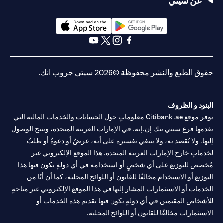
عن سيتي
(opens in a new tab)
(opens in a new tab)
(opens in a new tab)
(opens in a new tab)
(opens in a new tab)
(opens in a new tab)
حقوق الطبع والنشر محفوظة ©2026 سيتي جروب انك.
البنود و الظروف
يوفر موقع Citibank.ae معلوماتٍ حول الحسابات والخدمات المالية التي
يقدمها فرع سيتي بنك إن.إيه. في الإمارات العربية المتحدة، ويتيح الوصول
إليها. ولا يُقصد به، ولا ينبغي تفسيره على أنه، عرضٌ أو دعوةٌ أو طلبٌ
لخدماتٍ خارج الإمارات العربية المتحدة. هذا الموقع الإلكتروني غير
مُخصص للتوزيع على أي شخصٍ أو استخدامه في أي دولةٍ يكون فيها هذا
التوزيع أو الاستخدام مخالفًا للقانون أو اللوائح المحلية، كما أن أيًا من
الخدمات أو الاستثمارات المشار إليها في هذا الموقع الإلكتروني غير متاحةٍ
للأشخاص المقيمين في أي دولةٍ يكون فيها تقديم هذه الخدمات أو
الاستثمارات مخالفًا للقانون أو اللوائح المحلية.