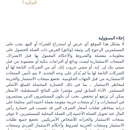
المالية؟
إخلاء المسؤولية
لا يشكل هذا الموقع أي عرض أو استدراج للشراء أو البيع. يجب على
المستثمرين الرجوع إلى وثيقة (وثائق) العرض ذات الصلة للحصول على
معلومات مفصلة والشروط والأحكام المعمول بها قبل الاشتراك.
المنتجات الاستثمارية ليست ودائع أو التزامات بنكية أو مضمونة من قبل
سيتي بنك إن. إيه. أو سيتي جروب إنك. أي من الشركات التابعة لها أو
الشركات التابعة لها ما لم يُذكر على وجه التحديد. لا يتم تأمين المنتجات
الاستثمارية من قبل الجهات الحكومية. تخضع منتجات الاستثمار والخزينة
لمخاطر الاستثمار ، بما في ذلك الخسارة المحتملة للمبلغ الأصلي
المستثمر. الأداء السابق ليس مؤشرا على النتائج المستقبلية: الأسعار
يمكن أن ترتفع أو تنخفض. يجب أن يكون المستثمرون الذين يستثمرون
في استثمارات و / أو منتجات خزينة مقومة بعملة أجنبية (غير محلية) على
دراية بمخاطر تقلبات أسعار الصرف التي قد تتسبب في خسارة رأس
المال عند تحويل العملة الأجنبية إلى العملة المحلية للمستثمرين. لا تتوفر
منتجات الاستثمار والخزانة للأشخاص الأمريكيين. تخضع جميع طلبات
الاستثمار ومنتجات الخزينة لشروط وأحكام الاستثمار الفردي ومنتجات