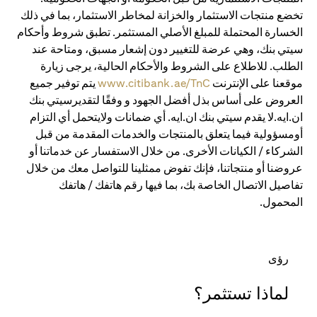
تخضع منتجات الاستثمار والخزانة لمخاطر الاستثمار، بما في ذلك
الخسارة المحتملة للمبلغ الأصلي المستثمر. تطبق شروط وأحكام
سيتي بنك، وهي عرضة للتغيير دون إشعار مسبق، ومتاحة عند
الطلب. للاطلاع على الشروط والأحكام الحالية، يرجى زيارة
موقعنا على الإنترنت
www.citibank.ae/TnC
يتم توفير جميع
العروض على أساس بذل أفضل الجهود و وفقًا لتقديرسيتي بنك
ان.ايه.لا يقدم سيتي بنك ان.ايه. أي ضمانات ولايتحمل أي التزام
أومسؤولية فيما يتعلق بالمنتجات والخدمات المقدمة من قبل
الشركاء / الكيانات الأخرى. من خلال الاستفسار عن خدماتنا أو
عروضنا أو منتجاتنا، فإنك تفوض ممثلينا للتواصل معك من خلال
تفاصيل الاتصال الخاصة بك، بما فيها رقم هاتفك / هاتفك
المحمول.
رؤى
لماذا تستثمر؟