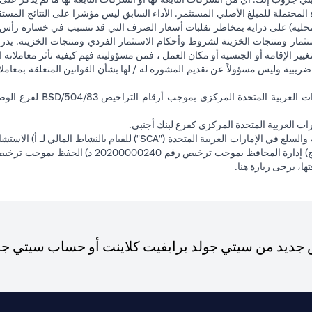
 المحتملة للمبلغ الأصلي المستثمر. الأداء السابق ليس مؤشرا على النتائج المست
حلية) على دراية بمخاطر تقلبات أسعار الصرف التي قد تتسبب في خسارة رأس المال
ثمار ومنتجات الخزينة لشروط وأحكام الاستثمار الفردي ومنتجات الخزينة. يدرك
تغيير الإقامة أو الجنسية أو مكان العمل ، فمن مسؤوليته فهم كيفية تأثر معاملاته الا
ضريبية وليس مسؤولاً عن تقديم المشورة له / لها بشأن القوانين المتعلقة بمعامل
ت العربية المتحدة المركزي كفرع لبنك أجنبي.
opens in a new tab
فتها، يرجى زيارة
هنا
.
ديد من سيتي جولد برايفيت كلاينت أو حساب سيتي جولد،