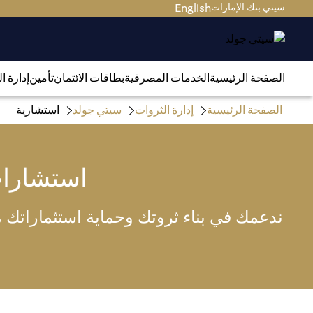
سيتي بنك الإمارات
English
الصفحة الرئيسية
الخدمات المصرفية
بطاقات الائتمان
تأمين
إدارة ا
الصفحة الرئيسية
إدارة الثروات
سيتي جولد
استشارية
استشارا
ندعمك في بناء ثروتك وحماية استثماراتك من