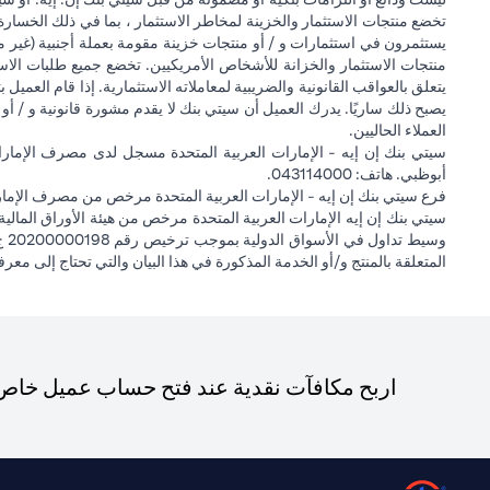
تخضع منتجات الاستثمار والخزينة لمخاطر الاستثمار ، بما في ذلك الخسارة
يستثمرون في استثمارات و / أو منتجات خزينة مقومة بعملة أجنبية (غير م
منتجات الاستثمار والخزانة للأشخاص الأمريكيين. تخضع جميع طلبات الاست
يتعلق بالعواقب القانونية والضريبية لمعاملاته الاستثمارية. إذا قام العميل ب
يصبح ذلك ساريًا. يدرك العميل أن سيتي بنك لا يقدم مشورة قانونية و / أو 
العملاء الحاليين.
أبوظبي. هاتف: 043114000.
فرع سيتي بنك إن إيه - الإمارات العربية المتحدة مرخص من مصرف الإمارا
المتعلقة بالمنتج و/أو الخدمة المذكورة في هذا البيان والتي تحتاج إلى معر
اربح مكافآت نقدية عند فتح حساب عميل خاص ج