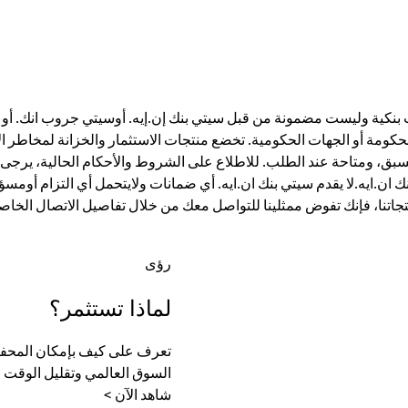
ت بنكية وليست مضمونة من قبل سيتي بنك إن.إيه. أوسيتي جروب انك. أو أي
الحكومة أو الجهات الحكومية. تخضع منتجات الاستثمار والخزانة لمخاطر ال
، ومتاحة عند الطلب. للاطلاع على الشروط والأحكام الحالية، يرجى ز
ان.ايه.لا يقدم سيتي بنك ان.ايه. أي ضمانات ولايتحمل أي التزام أومسؤ
تجاتنا، فإنك تفوض ممثلينا للتواصل معك من خلال تفاصيل الاتصال الخاصة
رؤى
لماذا تستثمر؟
تعرف على كيف بإمكان المحفظة
السوق العالمي وتقليل الوقت الل
شاهد الآن >