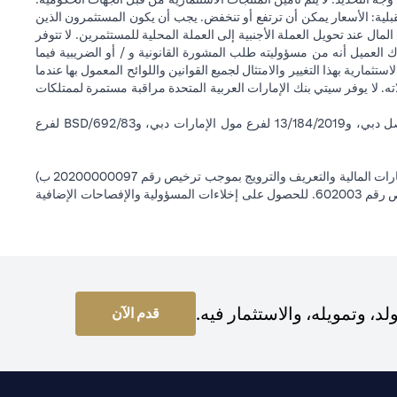
قبلية: الأسعار يمكن أن ترتفع أو تنخفض. يجب أن يكون المستثمرون الذين
 عند تحويل العملة الأجنبية إلى العملة المحلية للمستثمرين. لا تتوفر
 العميل أنه من مسؤوليته طلب المشورة القانونية و / أو الضريبية فيما
ستثمارية بهذا التغيير والامتثال لجميع القوانين واللوائح المعمول بها عندما
اته. لا يوفر سيتي بنك الإمارات العربية المتحدة مراقبة مستمرة لممتلكات
سيتي بنك إن إيه - الإمارات العربية المتحدة مسجل لدى مصرف الإمارات العربية المتحدة المركزي بموجب أرقام التراخيص BSD/504/83 لفرع الوصل دبي، و13/184/2019 لفرع مول الإمارات دبي، وBSD/692/83 لفرع
سيتي بنك إن إيه الإمارات العربية المتحدة مرخص من هيئة الأوراق المالية والسلع في الإمارات العربية المتحدة ("SCA") للقيام بالنشاط المالي لـ أ) الاستشارات المالية والتعريف والترويج بموجب ترخيص رقم 20200000097 ب)
وسيط تداول في الأسواق الدولية بموجب ترخيص رقم 20200000198 ج) إدارة المحافظ بموجب ترخيص رقم 20200000240 د) الحفظ بموجب ترخيص رقم 602003. للحصول على إخلاءات المسؤولية والإفصاحات الإضافية
 وتمويله، والاستثمار فيه.
pens in a new tab
قدم الآن