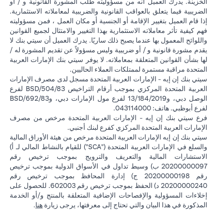
الخزينة. يدرك العميل أنه من مسؤوليته طلب المشورة القانونية و / أو
الضريبية فيما يتعلق بالعواقب القانونية والضريبية لمعاملاته الاستثمارية.
إذا قام العميل بتغيير الإقامة أو الجنسية أو مكان العمل ، فمن مسؤوليته
فهم كيفية تأثر معاملاته الاستثمارية بهذا التغيير والامتثال لجميع القوانين
واللوائح المعمول بها عندما يصبح ذلك ساريًا. يدرك العميل أن سيتي بنك لا
يقدم مشورة قانونية و / أو ضريبية وليس مسؤولاً عن تقديم المشورة له /
لها بشأن القوانين المتعلقة بمعاملاته. لا يوفر سيتي بنك الإمارات العربية
المتحدة مراقبة مستمرة لممتلكات العملاء الحاليين.
سيتي بنك إن إيه - الإمارات العربية المتحدة مسجل لدى مصرف الإمارات
العربية المتحدة المركزي بموجب أرقام التراخيص BSD/504/83 لفرع
الوصل دبي، و13/184/2019 لفرع مول الإمارات دبي، وBSD/692/83
لفرع أبوظبي. هاتف: 043114000.
فرع سيتي بنك إن إيه - الإمارات العربية المتحدة مرخص من مصرف
الإمارات العربية المتحدة المركزي كفرع لبنك أجنبي.
سيتي بنك إن إيه الإمارات العربية المتحدة مرخص من هيئة الأوراق المالية
والسلع في الإمارات العربية المتحدة ("SCA") للقيام بالنشاط المالي لـ أ)
الاستشارات المالية والتعريف والترويج بموجب ترخيص رقم
20200000097 ب) وسيط تداول في الأسواق الدولية بموجب ترخيص
رقم 20200000198 ج) إدارة المحافظ بموجب ترخيص رقم
20200000240 د) الحفظ بموجب ترخيص رقم 602003. للحصول على
إخلاءات المسؤولية والإفصاحات الإضافية المتعلقة بالمنتج و/أو الخدمة
(opens in a new tab)
المذكورة في هذا البيان والتي تحتاج إلى معرفتها، يرجى زيارة
هنا
.