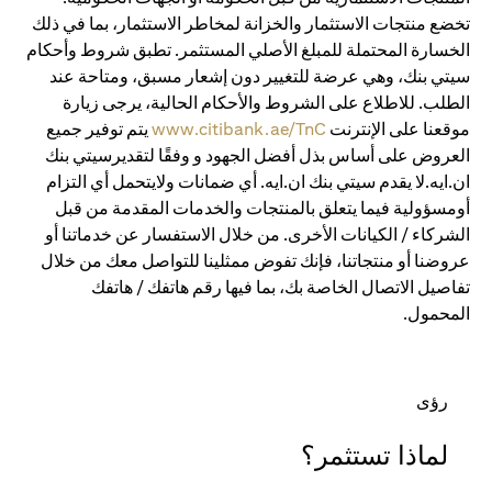
تخضع منتجات الاستثمار والخزانة لمخاطر الاستثمار، بما في ذلك
الخسارة المحتملة للمبلغ الأصلي المستثمر. تطبق شروط وأحكام
سيتي بنك، وهي عرضة للتغيير دون إشعار مسبق، ومتاحة عند
الطلب. للاطلاع على الشروط والأحكام الحالية، يرجى زيارة
موقعنا على الإنترنت
www.citibank.ae/TnC
يتم توفير جميع
العروض على أساس بذل أفضل الجهود و وفقًا لتقديرسيتي بنك
ان.ايه.لا يقدم سيتي بنك ان.ايه. أي ضمانات ولايتحمل أي التزام
أومسؤولية فيما يتعلق بالمنتجات والخدمات المقدمة من قبل
الشركاء / الكيانات الأخرى. من خلال الاستفسار عن خدماتنا أو
عروضنا أو منتجاتنا، فإنك تفوض ممثلينا للتواصل معك من خلال
تفاصيل الاتصال الخاصة بك، بما فيها رقم هاتفك / هاتفك
المحمول.
رؤى
لماذا تستثمر؟