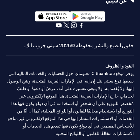
عن سيتي
(opens in a new tab)
(opens in a new tab)
(opens in a new tab)
(opens in a new tab)
(opens in a new tab)
(opens in a new tab)
حقوق الطبع والنشر محفوظة ©2026 سيتي جروب انك.
البنود و الظروف
يوفر موقع Citibank.ae معلوماتٍ حول الحسابات والخدمات المالية التي
يقدمها فرع سيتي بنك إن.إيه. في الإمارات العربية المتحدة، ويتيح الوصول
إليها. ولا يُقصد به، ولا ينبغي تفسيره على أنه، عرضٌ أو دعوةٌ أو طلبٌ
لخدماتٍ خارج الإمارات العربية المتحدة. هذا الموقع الإلكتروني غير
مُخصص للتوزيع على أي شخصٍ أو استخدامه في أي دولةٍ يكون فيها هذا
التوزيع أو الاستخدام مخالفًا للقانون أو اللوائح المحلية، كما أن أيًا من
الخدمات أو الاستثمارات المشار إليها في هذا الموقع الإلكتروني غير متاحةٍ
للأشخاص المقيمين في أي دولةٍ يكون فيها تقديم هذه الخدمات أو
الاستثمارات مخالفًا للقانون أو اللوائح المحلية.