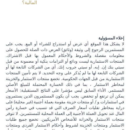
المالية؟
إخلاء المسؤولية
لا يشكل هذا الموقع أي عرض أو استدراج للشراء أو البيع. يجب على
المستثمرين الرجوع إلى وثيقة (وثائق) العرض ذات الصلة للحصول على
معلومات مفصلة والشروط والأحكام المعمول بها قبل الاشتراك.
المنتجات الاستثمارية ليست ودائع أو التزامات بنكية أو مضمونة من قبل
سيتي بنك إن. إيه. أو سيتي جروب إنك. أي من الشركات التابعة لها أو
الشركات التابعة لها ما لم يُذكر على وجه التحديد. لا يتم تأمين المنتجات
الاستثمارية من قبل الجهات الحكومية. تخضع منتجات الاستثمار والخزينة
لمخاطر الاستثمار ، بما في ذلك الخسارة المحتملة للمبلغ الأصلي
المستثمر. الأداء السابق ليس مؤشرا على النتائج المستقبلية: الأسعار
يمكن أن ترتفع أو تنخفض. يجب أن يكون المستثمرون الذين يستثمرون
في استثمارات و / أو منتجات خزينة مقومة بعملة أجنبية (غير محلية) على
دراية بمخاطر تقلبات أسعار الصرف التي قد تتسبب في خسارة رأس
المال عند تحويل العملة الأجنبية إلى العملة المحلية للمستثمرين. لا تتوفر
منتجات الاستثمار والخزانة للأشخاص الأمريكيين. تخضع جميع طلبات
الاستثمار ومنتجات الخزينة لشروط وأحكام الاستثمار الفردي ومنتجات