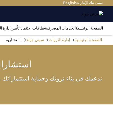
سيتي بنك الإمارات
English
الصفحة الرئيسية
الخدمات المصرفية
بطاقات الائتمان
تأمين
إدارة ا
الصفحة الرئيسية
إدارة الثروات
سيتي جولد
استشارية
استشارا
ندعمك في بناء ثروتك وحماية استثماراتك من