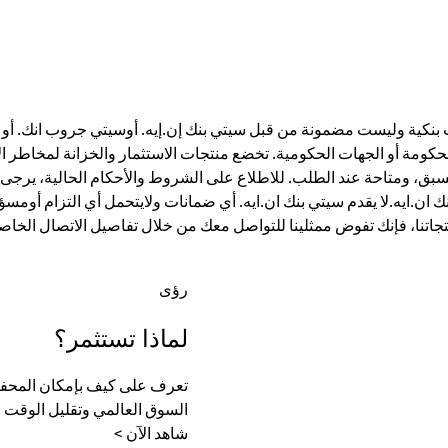
ت بنكية وليست مضمونة من قبل سيتي بنك إن.إيه. أوسيتي جروب انك. أو أي
الحكومة أو الجهات الحكومية. تخضع منتجات الاستثمار والخزانة لمخاطر ال
، ومتاحة عند الطلب. للاطلاع على الشروط والأحكام الحالية، يرجى ز
ان.ايه.لا يقدم سيتي بنك ان.ايه. أي ضمانات ولايتحمل أي التزام أومسؤ
تجاتنا، فإنك تفوض ممثلينا للتواصل معك من خلال تفاصيل الاتصال الخاصة
رؤى
لماذا تستثمر؟
تعرف على كيف بإمكان المحفظة
السوق العالمي وتقليل الوقت الل
شاهد الآن >