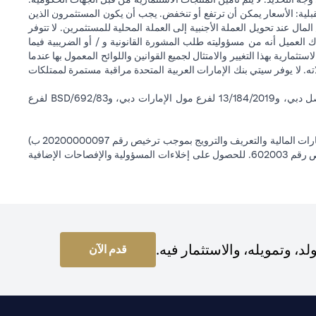
قبلية: الأسعار يمكن أن ترتفع أو تنخفض. يجب أن يكون المستثمرون الذين
 عند تحويل العملة الأجنبية إلى العملة المحلية للمستثمرين. لا تتوفر
 العميل أنه من مسؤوليته طلب المشورة القانونية و / أو الضريبية فيما
ستثمارية بهذا التغيير والامتثال لجميع القوانين واللوائح المعمول بها عندما
اته. لا يوفر سيتي بنك الإمارات العربية المتحدة مراقبة مستمرة لممتلكات
سيتي بنك إن إيه - الإمارات العربية المتحدة مسجل لدى مصرف الإمارات العربية المتحدة المركزي بموجب أرقام التراخيص BSD/504/83 لفرع الوصل دبي، و13/184/2019 لفرع مول الإمارات دبي، وBSD/692/83 لفرع
سيتي بنك إن إيه الإمارات العربية المتحدة مرخص من هيئة الأوراق المالية والسلع في الإمارات العربية المتحدة ("SCA") للقيام بالنشاط المالي لـ أ) الاستشارات المالية والتعريف والترويج بموجب ترخيص رقم 20200000097 ب)
وسيط تداول في الأسواق الدولية بموجب ترخيص رقم 20200000198 ج) إدارة المحافظ بموجب ترخيص رقم 20200000240 د) الحفظ بموجب ترخيص رقم 602003. للحصول على إخلاءات المسؤولية والإفصاحات الإضافية
 وتمويله، والاستثمار فيه.
pens in a new tab
قدم الآن