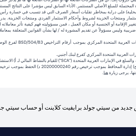
 المحتملة للمبلغ الأصلي المستثمر. الأداء السابق ليس مؤشرا على النتائج المست
حلية) على دراية بمخاطر تقلبات أسعار الصرف التي قد تتسبب في خسارة رأس المال
ثمار ومنتجات الخزينة لشروط وأحكام الاستثمار الفردي ومنتجات الخزينة. يدرك
تغيير الإقامة أو الجنسية أو مكان العمل ، فمن مسؤوليته فهم كيفية تأثر معاملاته الا
ضريبية وليس مسؤولاً عن تقديم المشورة له / لها بشأن القوانين المتعلقة بمعامل
ت العربية المتحدة المركزي كفرع لبنك أجنبي.
opens in a new tab
فتها، يرجى زيارة
هنا
.
ديد من سيتي جولد برايفيت كلاينت أو حساب سيتي جولد،