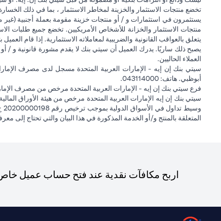
تخضع منتجات الاستثمار والخزينة لمخاطر الاستثمار ، بما في ذلك الخسارة
يستثمرون في استثمارات و / أو منتجات خزينة مقومة بعملة أجنبية (غير م
منتجات الاستثمار والخزانة للأشخاص الأمريكيين. تخضع جميع طلبات الاست
يتعلق بالعواقب القانونية والضريبية لمعاملاته الاستثمارية. إذا قام العميل ب
يصبح ذلك ساريًا. يدرك العميل أن سيتي بنك لا يقدم مشورة قانونية و / أو 
العملاء الحاليين.
أبوظبي. هاتف: 043114000.
فرع سيتي بنك إن إيه - الإمارات العربية المتحدة مرخص من مصرف الإمارا
المتعلقة بالمنتج و/أو الخدمة المذكورة في هذا البيان والتي تحتاج إلى معر
اربح مكافآت نقدية عند فتح حساب عميل خاص ج