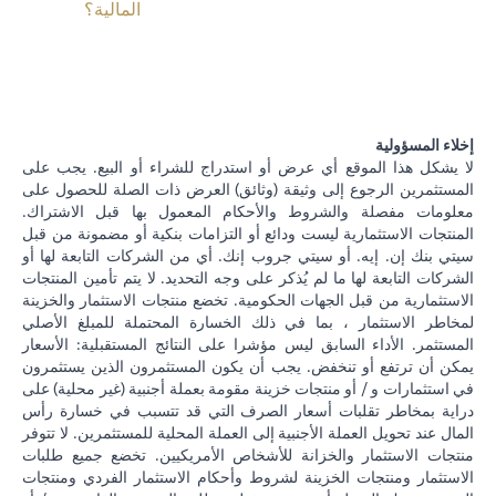
المالية؟
إخلاء المسؤولية
لا يشكل هذا الموقع أي عرض أو استدراج للشراء أو البيع. يجب على
المستثمرين الرجوع إلى وثيقة (وثائق) العرض ذات الصلة للحصول على
معلومات مفصلة والشروط والأحكام المعمول بها قبل الاشتراك.
المنتجات الاستثمارية ليست ودائع أو التزامات بنكية أو مضمونة من قبل
سيتي بنك إن. إيه. أو سيتي جروب إنك. أي من الشركات التابعة لها أو
الشركات التابعة لها ما لم يُذكر على وجه التحديد. لا يتم تأمين المنتجات
الاستثمارية من قبل الجهات الحكومية. تخضع منتجات الاستثمار والخزينة
لمخاطر الاستثمار ، بما في ذلك الخسارة المحتملة للمبلغ الأصلي
المستثمر. الأداء السابق ليس مؤشرا على النتائج المستقبلية: الأسعار
يمكن أن ترتفع أو تنخفض. يجب أن يكون المستثمرون الذين يستثمرون
في استثمارات و / أو منتجات خزينة مقومة بعملة أجنبية (غير محلية) على
دراية بمخاطر تقلبات أسعار الصرف التي قد تتسبب في خسارة رأس
المال عند تحويل العملة الأجنبية إلى العملة المحلية للمستثمرين. لا تتوفر
منتجات الاستثمار والخزانة للأشخاص الأمريكيين. تخضع جميع طلبات
الاستثمار ومنتجات الخزينة لشروط وأحكام الاستثمار الفردي ومنتجات