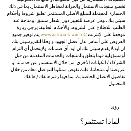
تخضع منتجات الاستثمار والخزانة لمخاطر الاستثمار، بما في ذلك
الخسارة المحتملة للمبلغ الأصلي المستثمر. تطبق شروط وأحكام
سيتي بنك، وهي عرضة للتغيير دون إشعار مسبق، ومتاحة عند
الطلب. للاطلاع على الشروط والأحكام الحالية، يرجى زيارة
موقعنا على الإنترنت
www.citibank.ae/TnC
يتم توفير جميع
العروض على أساس بذل أفضل الجهود و وفقًا لتقديرسيتي بنك
ان.ايه.لا يقدم سيتي بنك ان.ايه. أي ضمانات ولايتحمل أي التزام
أومسؤولية فيما يتعلق بالمنتجات والخدمات المقدمة من قبل
الشركاء / الكيانات الأخرى. من خلال الاستفسار عن خدماتنا أو
عروضنا أو منتجاتنا، فإنك تفوض ممثلينا للتواصل معك من خلال
تفاصيل الاتصال الخاصة بك، بما فيها رقم هاتفك / هاتفك
المحمول.
رؤى
لماذا تستثمر؟