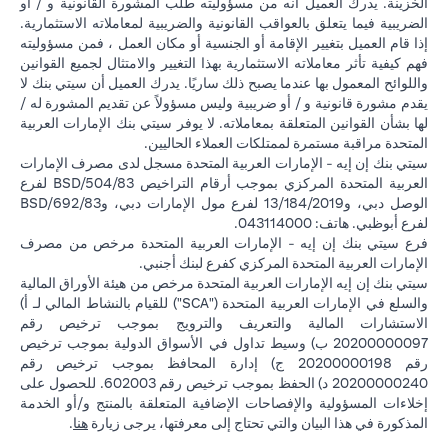
الخزينة. يدرك العميل أنه من مسؤوليته طلب المشورة القانونية و / أو
الضريبية فيما يتعلق بالعواقب القانونية والضريبية لمعاملاته الاستثمارية.
إذا قام العميل بتغيير الإقامة أو الجنسية أو مكان العمل ، فمن مسؤوليته
فهم كيفية تأثر معاملاته الاستثمارية بهذا التغيير والامتثال لجميع القوانين
واللوائح المعمول بها عندما يصبح ذلك ساريًا. يدرك العميل أن سيتي بنك لا
يقدم مشورة قانونية و / أو ضريبية وليس مسؤولاً عن تقديم المشورة له /
لها بشأن القوانين المتعلقة بمعاملاته. لا يوفر سيتي بنك الإمارات العربية
المتحدة مراقبة مستمرة لممتلكات العملاء الحاليين.
سيتي بنك إن إيه - الإمارات العربية المتحدة مسجل لدى مصرف الإمارات
العربية المتحدة المركزي بموجب أرقام التراخيص BSD/504/83 لفرع
الوصل دبي، و13/184/2019 لفرع مول الإمارات دبي، وBSD/692/83
لفرع أبوظبي. هاتف: 043114000.
فرع سيتي بنك إن إيه - الإمارات العربية المتحدة مرخص من مصرف
الإمارات العربية المتحدة المركزي كفرع لبنك أجنبي.
سيتي بنك إن إيه الإمارات العربية المتحدة مرخص من هيئة الأوراق المالية
والسلع في الإمارات العربية المتحدة ("SCA") للقيام بالنشاط المالي لـ أ)
الاستشارات المالية والتعريف والترويج بموجب ترخيص رقم
20200000097 ب) وسيط تداول في الأسواق الدولية بموجب ترخيص
رقم 20200000198 ج) إدارة المحافظ بموجب ترخيص رقم
20200000240 د) الحفظ بموجب ترخيص رقم 602003. للحصول على
إخلاءات المسؤولية والإفصاحات الإضافية المتعلقة بالمنتج و/أو الخدمة
in a new tab
المذكورة في هذا البيان والتي تحتاج إلى معرفتها، يرجى زيارة
هنا
.