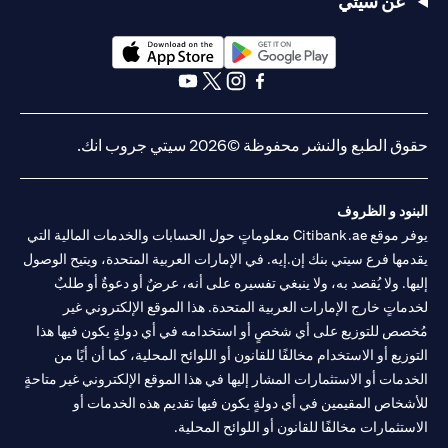
عن سيتي
opens in a new tab
opens in a new tab
opens in a new tab
opens in a new tab
opens in a new tab
opens in a new tab
حقوق الطبع والنشر محفوظة ©2026 سيتي جروب انك.
البنود و الظروف
يوفر موقع Citibank.ae معلوماتٍ حول الحسابات والخدمات المالية التي
يقدمها فرع سيتي بنك إن.إيه. في الإمارات العربية المتحدة، ويتيح الوصول
إليها. ولا يُقصد به، ولا ينبغي تفسيره على أنه، عرضٌ أو دعوةٌ أو طلبٌ
لخدماتٍ خارج الإمارات العربية المتحدة. هذا الموقع الإلكتروني غير
مُخصص للتوزيع على أي شخصٍ أو استخدامه في أي دولةٍ يكون فيها هذا
التوزيع أو الاستخدام مخالفًا للقانون أو اللوائح المحلية، كما أن أيًا من
الخدمات أو الاستثمارات المشار إليها في هذا الموقع الإلكتروني غير متاحةٍ
للأشخاص المقيمين في أي دولةٍ يكون فيها تقديم هذه الخدمات أو
الاستثمارات مخالفًا للقانون أو اللوائح المحلية.