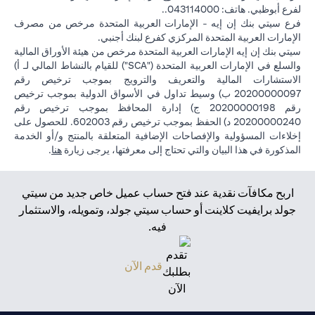
لفرع أبوظبي. هاتف: 043114000..
فرع سيتي بنك إن إيه - الإمارات العربية المتحدة مرخص من مصرف
الإمارات العربية المتحدة المركزي كفرع لبنك أجنبي.
سيتي بنك إن إيه الإمارات العربية المتحدة مرخص من هيئة الأوراق المالية
والسلع في الإمارات العربية المتحدة ("SCA") للقيام بالنشاط المالي لـ أ)
الاستشارات المالية والتعريف والترويج بموجب ترخيص رقم
20200000097 ب) وسيط تداول في الأسواق الدولية بموجب ترخيص
رقم 20200000198 ج) إدارة المحافظ بموجب ترخيص رقم
20200000240 د) الحفظ بموجب ترخيص رقم 602003. للحصول على
إخلاءات المسؤولية والإفصاحات الإضافية المتعلقة بالمنتج و/أو الخدمة
(opens in a new tab)
المذكورة في هذا البيان والتي تحتاج إلى معرفتها، يرجى زيارة
هنا
.
اربح مكافآت نقدية عند فتح حساب عميل خاص جديد من سيتي
جولد برايفيت كلاينت أو حساب سيتي جولد، وتمويله، والاستثمار
فيه.
(opens in a new tab)
قدم الآن