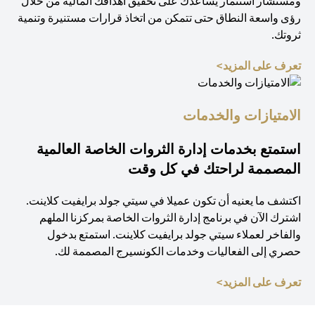
ومستشار استثمار يساعدك على تحقيق أهدافك المالية من خلال
رؤى واسعة النطاق حتى تتمكن من اتخاذ قرارات مستنيرة وتنمية
ثروتك.
(opens in a new tab)
تعرف على المزيد>
الامتيازات والخدمات
استمتع بخدمات إدارة الثروات الخاصة العالمية
المصممة لراحتك في كل وقت
اكتشف ما يعنيه أن تكون عميلا في سيتي جولد برايفيت كلاينت.
اشترك الآن في برنامج إدارة الثروات الخاصة بمركزنا الملهم
والفاخر لعملاء سيتي جولد برايفيت كلاينت. استمتع بدخول
حصري إلى الفعاليات وخدمات الكونسيرج المصممة لك.
(opens in a new tab)
تعرف على المزيد>