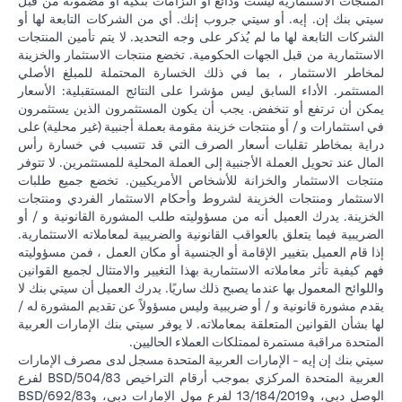
المنتجات الاستثمارية ليست ودائع أو التزامات بنكية أو مضمونة من قبل
سيتي بنك إن. إيه. أو سيتي جروب إنك. أي من الشركات التابعة لها أو
الشركات التابعة لها ما لم يُذكر على وجه التحديد. لا يتم تأمين المنتجات
الاستثمارية من قبل الجهات الحكومية. تخضع منتجات الاستثمار والخزينة
لمخاطر الاستثمار ، بما في ذلك الخسارة المحتملة للمبلغ الأصلي
المستثمر. الأداء السابق ليس مؤشرا على النتائج المستقبلية: الأسعار
يمكن أن ترتفع أو تنخفض. يجب أن يكون المستثمرون الذين يستثمرون
في استثمارات و / أو منتجات خزينة مقومة بعملة أجنبية (غير محلية) على
دراية بمخاطر تقلبات أسعار الصرف التي قد تتسبب في خسارة رأس
المال عند تحويل العملة الأجنبية إلى العملة المحلية للمستثمرين. لا تتوفر
منتجات الاستثمار والخزانة للأشخاص الأمريكيين. تخضع جميع طلبات
الاستثمار ومنتجات الخزينة لشروط وأحكام الاستثمار الفردي ومنتجات
الخزينة. يدرك العميل أنه من مسؤوليته طلب المشورة القانونية و / أو
الضريبية فيما يتعلق بالعواقب القانونية والضريبية لمعاملاته الاستثمارية.
إذا قام العميل بتغيير الإقامة أو الجنسية أو مكان العمل ، فمن مسؤوليته
فهم كيفية تأثر معاملاته الاستثمارية بهذا التغيير والامتثال لجميع القوانين
واللوائح المعمول بها عندما يصبح ذلك ساريًا. يدرك العميل أن سيتي بنك لا
يقدم مشورة قانونية و / أو ضريبية وليس مسؤولاً عن تقديم المشورة له /
لها بشأن القوانين المتعلقة بمعاملاته. لا يوفر سيتي بنك الإمارات العربية
المتحدة مراقبة مستمرة لممتلكات العملاء الحاليين.
سيتي بنك إن إيه - الإمارات العربية المتحدة مسجل لدى مصرف الإمارات
العربية المتحدة المركزي بموجب أرقام التراخيص BSD/504/83 لفرع
الوصل دبي، و13/184/2019 لفرع مول الإمارات دبي، وBSD/692/83