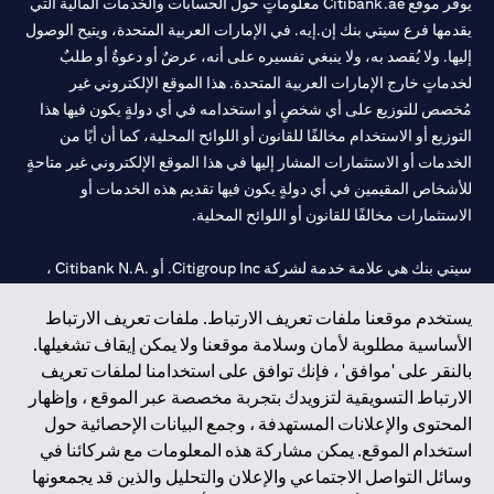
يوفر موقع Citibank.ae معلوماتٍ حول الحسابات والخدمات المالية التي
يقدمها فرع سيتي بنك إن.إيه. في الإمارات العربية المتحدة، ويتيح الوصول
إليها. ولا يُقصد به، ولا ينبغي تفسيره على أنه، عرضٌ أو دعوةٌ أو طلبٌ
لخدماتٍ خارج الإمارات العربية المتحدة. هذا الموقع الإلكتروني غير
مُخصص للتوزيع على أي شخصٍ أو استخدامه في أي دولةٍ يكون فيها هذا
التوزيع أو الاستخدام مخالفًا للقانون أو اللوائح المحلية، كما أن أيًا من
الخدمات أو الاستثمارات المشار إليها في هذا الموقع الإلكتروني غير متاحةٍ
للأشخاص المقيمين في أي دولةٍ يكون فيها تقديم هذه الخدمات أو
الاستثمارات مخالفًا للقانون أو اللوائح المحلية.
سيتي بنك هي علامة خدمة لشركة Citigroup Inc. أو .Citibank N.A ،
مستخدمة ومسجلة في جميع أنحاء العالم.
يستخدم موقعنا ملفات تعريف الارتباط. ملفات تعريف الارتباط
الأساسية مطلوبة لأمان وسلامة موقعنا ولا يمكن إيقاف تشغيلها.
سيتي بنك إن. إيه. الإمارات مسجل لدى مصرف الإمارات المركزي تحت
بالنقر على 'موافق' ، فإنك توافق على استخدامنا لملفات تعريف
أرقام التراخيص 202563 لفرع الوصل في دبي، 531989 لفرع مول
الارتباط التسويقية لتزويدك بتجربة مخصصة عبر الموقع ، وإظهار
الإمارات في دبي، و
CN-1002019
لفرع أبوظبي. هاتف: 4000 311 04.
المحتوى والإعلانات المستهدفة ، وجمع البيانات الإحصائية حول
فرع سيتي بنك إن إيه - الإمارات العربية المتحدة مرخص من مصرف
استخدام الموقع. يمكن مشاركة هذه المعلومات مع شركائنا في
الإمارات العربية المتحدة المركزي كفرع لبنك أجنبي.
وسائل التواصل الاجتماعي والإعلان والتحليل والذين قد يجمعونها
سيتي بنك إن إيه الإمارات العربية المتحدة مرخص من هيئة الأوراق المالية