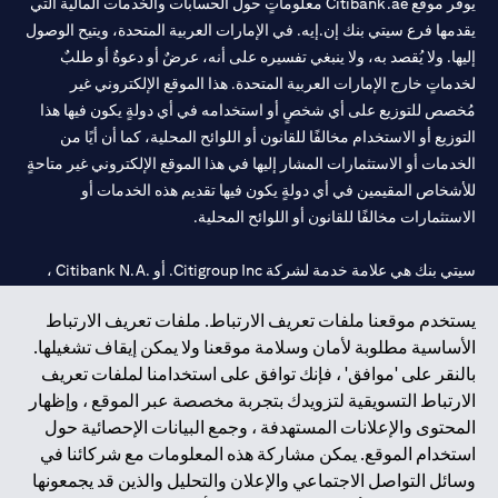
يوفر موقع Citibank.ae معلوماتٍ حول الحسابات والخدمات المالية التي
يقدمها فرع سيتي بنك إن.إيه. في الإمارات العربية المتحدة، ويتيح الوصول
إليها. ولا يُقصد به، ولا ينبغي تفسيره على أنه، عرضٌ أو دعوةٌ أو طلبٌ
لخدماتٍ خارج الإمارات العربية المتحدة. هذا الموقع الإلكتروني غير
مُخصص للتوزيع على أي شخصٍ أو استخدامه في أي دولةٍ يكون فيها هذا
التوزيع أو الاستخدام مخالفًا للقانون أو اللوائح المحلية، كما أن أيًا من
الخدمات أو الاستثمارات المشار إليها في هذا الموقع الإلكتروني غير متاحةٍ
للأشخاص المقيمين في أي دولةٍ يكون فيها تقديم هذه الخدمات أو
الاستثمارات مخالفًا للقانون أو اللوائح المحلية.
سيتي بنك هي علامة خدمة لشركة Citigroup Inc. أو .Citibank N.A ،
مستخدمة ومسجلة في جميع أنحاء العالم.
يستخدم موقعنا ملفات تعريف الارتباط. ملفات تعريف الارتباط
الأساسية مطلوبة لأمان وسلامة موقعنا ولا يمكن إيقاف تشغيلها.
سيتي بنك إن. إيه. الإمارات مسجل لدى مصرف الإمارات المركزي تحت
بالنقر على 'موافق' ، فإنك توافق على استخدامنا لملفات تعريف
أرقام التراخيص 202563 لفرع الوصل في دبي، 531989 لفرع مول
الارتباط التسويقية لتزويدك بتجربة مخصصة عبر الموقع ، وإظهار
الإمارات في دبي، و
CN-1002019
لفرع أبوظبي. هاتف: 4000 311 04.
المحتوى والإعلانات المستهدفة ، وجمع البيانات الإحصائية حول
فرع سيتي بنك إن إيه - الإمارات العربية المتحدة مرخص من مصرف
استخدام الموقع. يمكن مشاركة هذه المعلومات مع شركائنا في
الإمارات العربية المتحدة المركزي كفرع لبنك أجنبي.
وسائل التواصل الاجتماعي والإعلان والتحليل والذين قد يجمعونها
سيتي بنك إن إيه الإمارات العربية المتحدة مرخص من هيئة الأوراق المالية