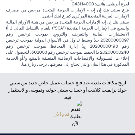
لفرع أبوظبي. هاتف: 043114000..
فرع سيتي بنك إن إيه - الإمارات العربية المتحدة مرخص من مصرف
الإمارات العربية المتحدة المركزي كفرع لبنك أجنبي.
سيتي بنك إن إيه الإمارات العربية المتحدة مرخص من هيئة الأوراق المالية
والسلع في الإمارات العربية المتحدة ("SCA") للقيام بالنشاط المالي لـ أ)
الاستشارات المالية والتعريف والترويج بموجب ترخيص رقم
20200000097 ب) وسيط تداول في الأسواق الدولية بموجب ترخيص
رقم 20200000198 ج) إدارة المحافظ بموجب ترخيص رقم
20200000240 د) الحفظ بموجب ترخيص رقم 602003. للحصول على
إخلاءات المسؤولية والإفصاحات الإضافية المتعلقة بالمنتج و/أو الخدمة
(opens in a new tab)
المذكورة في هذا البيان والتي تحتاج إلى معرفتها، يرجى زيارة
هنا
.
اربح مكافآت نقدية عند فتح حساب عميل خاص جديد من سيتي
جولد برايفيت كلاينت أو حساب سيتي جولد، وتمويله، والاستثمار
فيه.
(opens in a new tab)
قدم الآن