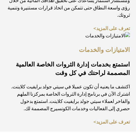
ومستشار استثمار يساعدك على تحقيق أهدافك المالية من خلال
رؤى واسعة النطاق حتى تتمكن من اتخاذ قرارات مستنيرة وتنمية
ثروتك.
(opens in a new tab)
تعرف على المزيد>
الامتيازات والخدمات
استمتع بخدمات إدارة الثروات الخاصة العالمية
المصممة لراحتك في كل وقت
اكتشف ما يعنيه أن تكون عميلا في سيتي جولد برايفيت كلاينت.
اشترك الآن في برنامج إدارة الثروات الخاصة بمركزنا الملهم
والفاخر لعملاء سيتي جولد برايفيت كلاينت. استمتع بدخول
حصري إلى الفعاليات وخدمات الكونسيرج المصممة لك.
(opens in a new tab)
تعرف على المزيد>