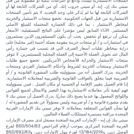
المنتجات الاستثمارية ليست ودائع أو التزامات بنكية أو مضمونة من قبل
سيتي بنك إن. إيه. أو سيتي جروب إنك. أي من الشركات التابعة لها أو
الشركات التابعة لها ما لم يُذكر على وجه التحديد. لا يتم تأمين المنتجات
الاستثمارية من قبل الجهات الحكومية. تخضع منتجات الاستثمار والخزينة
لمخاطر الاستثمار ، بما في ذلك الخسارة المحتملة للمبلغ الأصلي
المستثمر. الأداء السابق ليس مؤشرا على النتائج المستقبلية: الأسعار
يمكن أن ترتفع أو تنخفض. يجب أن يكون المستثمرون الذين يستثمرون
في استثمارات و / أو منتجات خزينة مقومة بعملة أجنبية (غير محلية) على
دراية بمخاطر تقلبات أسعار الصرف التي قد تتسبب في خسارة رأس
المال عند تحويل العملة الأجنبية إلى العملة المحلية للمستثمرين. لا تتوفر
منتجات الاستثمار والخزانة للأشخاص الأمريكيين. تخضع جميع طلبات
الاستثمار ومنتجات الخزينة لشروط وأحكام الاستثمار الفردي ومنتجات
الخزينة. يدرك العميل أنه من مسؤوليته طلب المشورة القانونية و / أو
الضريبية فيما يتعلق بالعواقب القانونية والضريبية لمعاملاته الاستثمارية.
إذا قام العميل بتغيير الإقامة أو الجنسية أو مكان العمل ، فمن مسؤوليته
فهم كيفية تأثر معاملاته الاستثمارية بهذا التغيير والامتثال لجميع القوانين
واللوائح المعمول بها عندما يصبح ذلك ساريًا. يدرك العميل أن سيتي بنك لا
يقدم مشورة قانونية و / أو ضريبية وليس مسؤولاً عن تقديم المشورة له /
لها بشأن القوانين المتعلقة بمعاملاته. لا يوفر سيتي بنك الإمارات العربية
المتحدة مراقبة مستمرة لممتلكات العملاء الحاليين.
سيتي بنك إن إيه - الإمارات العربية المتحدة مسجل لدى مصرف الإمارات
العربية المتحدة المركزي بموجب أرقام التراخيص BSD/504/83 لفرع
الوصل دبي، و13/184/2019 لفرع مول الإمارات دبي، وBSD/692/83