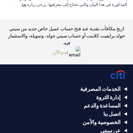
(opens in a new tab)
المذكورة في هذا البيان والتي تحتاج إلى معرفتها، يرجى زيارة
هنا
.
اربح مكافآت نقدية عند فتح حساب عميل خاص جديد من سيتي
جولد برايفيت كلاينت أو حساب سيتي جولد، وتمويله، والاستثمار
فيه.
(opens in a new tab)
قدم الآن
الخدمات المصرفية
إدارة الثروة
المساعدة والدعم
اتصل بنا
الخصوصية والأمن
عن سيتي