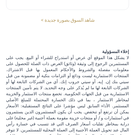
(opens in a new tab)
شاهد السوق بصورة جديدة >
إخلاء المسؤولية
لا يشكل هذا الموقع أي عرض أو استدراج للشراء أو البيع. يجب على
المستثمرين الرجوع إلى وثيقة (وثائق) العرض ذات الصلة للحصول على
معلومات مفصلة والشروط والأحكام المعمول بها قبل الاشتراك.
المنتجات الاستثمارية ليست ودائع أو التزامات بنكية أو مضمونة من قبل
سيتي بنك إن. إيه. أو سيتي جروب إنك. أي من الشركات التابعة لها أو
الشركات التابعة لها ما لم يُذكر على وجه التحديد. لا يتم تأمين المنتجات
الاستثمارية من قبل الجهات الحكومية. تخضع منتجات الاستثمار والخزينة
لمخاطر الاستثمار ، بما في ذلك الخسارة المحتملة للمبلغ الأصلي
المستثمر. الأداء السابق ليس مؤشرا على النتائج المستقبلية: الأسعار
يمكن أن ترتفع أو تنخفض. يجب أن يكون المستثمرون الذين يستثمرون
في استثمارات و / أو منتجات خزينة مقومة بعملة أجنبية (غير محلية) على
دراية بمخاطر تقلبات أسعار الصرف التي قد تتسبب في خسارة رأس
المال عند تحويل العملة الأجنبية إلى العملة المحلية للمستثمرين. لا تتوفر