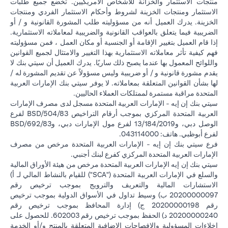
منتجات الاستثمار والخزانة للأشخاص الأمريكيين. تخضع جميع طلبات
الاستثمار ومنتجات الخزينة لشروط وأحكام الاستثمار الفردي ومنتجات
الخزينة. يدرك العميل أنه من مسؤوليته طلب المشورة القانونية و / أو
الضريبية فيما يتعلق بالعواقب القانونية والضريبية لمعاملاته الاستثمارية.
إذا قام العميل بتغيير الإقامة أو الجنسية أو مكان العمل ، فمن مسؤوليته
فهم كيفية تأثر معاملاته الاستثمارية بهذا التغيير والامتثال لجميع القوانين
واللوائح المعمول بها عندما يصبح ذلك ساريًا. يدرك العميل أن سيتي بنك لا
يقدم مشورة قانونية و / أو ضريبية وليس مسؤولاً عن تقديم المشورة له /
لها بشأن القوانين المتعلقة بمعاملاته. لا يوفر سيتي بنك الإمارات العربية
المتحدة مراقبة مستمرة لممتلكات العملاء الحاليين.
سيتي بنك إن إيه - الإمارات العربية المتحدة مسجل لدى مصرف الإمارات
العربية المتحدة المركزي بموجب أرقام التراخيص BSD/504/83 لفرع
الوصل دبي، و13/184/2019 لفرع مول الإمارات دبي، وBSD/692/83
لفرع أبوظبي. هاتف: 043114000.
فرع سيتي بنك إن إيه - الإمارات العربية المتحدة مرخص من مصرف
الإمارات العربية المتحدة المركزي كفرع لبنك أجنبي.
سيتي بنك إن إيه الإمارات العربية المتحدة مرخص من هيئة الأوراق المالية
والسلع في الإمارات العربية المتحدة ("SCA") للقيام بالنشاط المالي لـ أ)
الاستشارات المالية والتعريف والترويج بموجب ترخيص رقم
20200000097 ب) وسيط تداول في الأسواق الدولية بموجب ترخيص
رقم 20200000198 ج) إدارة المحافظ بموجب ترخيص رقم
20200000240 د) الحفظ بموجب ترخيص رقم 602003. للحصول على
إخلاءات المسؤولية والإفصاحات الإضافية المتعلقة بالمنتج و/أو الخدمة