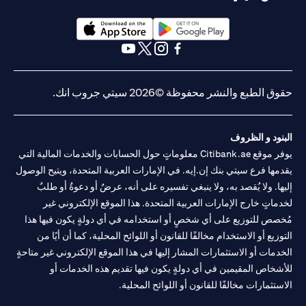
(opens in a new tab)
(opens in a new tab)
(opens in a new tab)
(opens in a new tab)
(opens in a new tab)
(opens in a new tab)
حقوق الطبع والنشر محفوظة ©2026 سيتي جروب انك.
البنود و الظروف
يوفر موقع Citibank.ae معلوماتٍ حول الحسابات والخدمات المالية التي
يقدمها فرع سيتي بنك إن.إيه. في الإمارات العربية المتحدة، ويتيح الوصول
إليها. ولا يُقصد به، ولا ينبغي تفسيره على أنه، عرضٌ أو دعوةٌ أو طلبٌ
لخدماتٍ خارج الإمارات العربية المتحدة. هذا الموقع الإلكتروني غير
مُخصص للتوزيع على أي شخصٍ أو استخدامه في أي دولةٍ يكون فيها هذا
التوزيع أو الاستخدام مخالفًا للقانون أو اللوائح المحلية، كما أن أيًا من
الخدمات أو الاستثمارات المشار إليها في هذا الموقع الإلكتروني غير متاحةٍ
للأشخاص المقيمين في أي دولةٍ يكون فيها تقديم هذه الخدمات أو
الاستثمارات مخالفًا للقانون أو اللوائح المحلية.