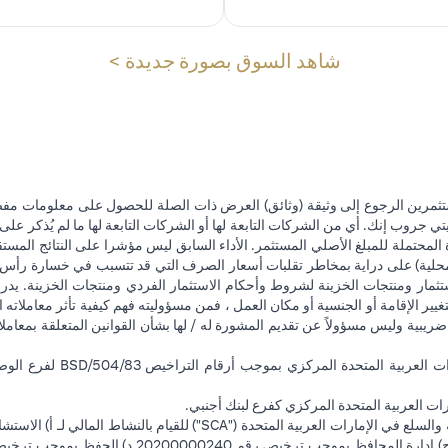
in a new tab
شاهد السوق بصورة جديدة >
تثمرين الرجوع إلى وثيقة (وثائق) العرض ذات الصلة للحصول على معلومات مفصل
 جروب إنك. أي من الشركات التابعة لها أو الشركات التابعة لها ما لم يُذكر على 
 المحتملة للمبلغ الأصلي المستثمر. الأداء السابق ليس مؤشرا على النتائج المست
حلية) على دراية بمخاطر تقلبات أسعار الصرف التي قد تتسبب في خسارة رأس المال
ثمار ومنتجات الخزينة لشروط وأحكام الاستثمار الفردي ومنتجات الخزينة. يدرك
تغيير الإقامة أو الجنسية أو مكان العمل ، فمن مسؤوليته فهم كيفية تأثر معاملاته الا
ضريبية وليس مسؤولاً عن تقديم المشورة له / لها بشأن القوانين المتعلقة بمعامل
ت العربية المتحدة المركزي كفرع لبنك أجنبي.