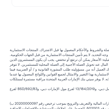
opens 
ة والشروط والأحكام المعمول بها قبل الاشتراك. المنتجات الاستثمارية
وجه التحديد. لا يتم تأمين المنتجات الاستثمارية من قبل الجهات الحكومية.
قبلية: الأسعار يمكن أن ترتفع أو تنخفض. يجب أن يكون المستثمرون الذين
 عند تحويل العملة الأجنبية إلى العملة المحلية للمستثمرين. لا تتوفر
 العميل أنه من مسؤوليته طلب المشورة القانونية و / أو الضريبية فيما
ستثمارية بهذا التغيير والامتثال لجميع القوانين واللوائح المعمول بها عندما
اته. لا يوفر سيتي بنك الإمارات العربية المتحدة مراقبة مستمرة لممتلكات
سيتي بنك إن إيه - الإمارات العربية المتحدة مسجل لدى مصرف الإمارات العربية المتحدة المركزي بموجب أرقام التراخيص BSD/504/83 لفرع الوصل دبي، و13/184/2019 لفرع مول الإمارات دبي، وBSD/692/83 لفرع
سيتي بنك إن إيه الإمارات العربية المتحدة مرخص من هيئة الأوراق المالية والسلع في الإمارات العربية المتحدة ("SCA") للقيام بالنشاط المالي لـ أ) الاستشارات المالية والتعريف والترويج بموجب ترخيص رقم 20200000097 ب)
وسيط تداول في الأسواق الدولية بموجب ترخيص رقم 20200000198 ج) إدارة المحافظ بموجب ترخيص رقم 20200000240 د) الحفظ بموجب ترخيص رقم 602003. للحصول على إخلاءات المسؤولية والإفصاحات الإضافية