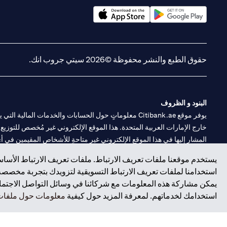
opens in a new tab
opens in a new tab
حقوق الطبع والنشر محفوظة ©2026 سيتي جروب انك.
البنود و الظروف
يوفر موقع Citibank.ae معلوماتٍ حول الحسابات والخدمات 
خارج الإمارات العربية المتحدة. هذا الموقع الإلكتروني غير مُخصص للتوزيع ع
المشار إليها في هذا الموقع الإلكتروني غير متاحةٍ للأشخاص المقيمين في أي د
يستخدم موقعنا ملفات تعريف الارتباط. ملفات تعريف الارتباط الأساسي
سيتي بنك هي علامة خدمة لشركة Citigroup Inc. أو .Citibank N.A ، مستخدمة ومسجلة في جميع أنحاء العالم.
استخدامنا لملفات تعريف الارتباط التسويقية لتزويدك بتجربة مخصصة ع
يمكن مشاركة هذه المعلومات مع شركائنا في وسائل التواصل الاجتماعي
سيتي بنك إن. إيه. الإمارات مسجل لدى مصرف الإمارات المركزي تحت أرقام التراخيص 202563 لفرع الوصل في دبي، 531989 لفرع مول الإمارات في دبي، و CN-1002019 ل
استخدامك لخدماتهم. لمعرفة المزيد حول كيفية
معلومات حول ملفات 
فرع سيتي بنك إن إيه - الإمارات العربية المتحدة مرخص من مصرف الإمارا
وسيط تداول في الأسواق الدولية بموجب ترخيص رقم 20200000198 ج) إدارة المحافظ بموجب ترخيص رقم 20200000240 د) الحفظ بموجب ترخيص رقم 602003.