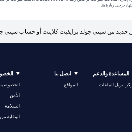
opens in a new tab
فتها، يرجى زيارة
هنا
.
ديد من سيتي جولد برايفيت كلاينت أو حساب سيتي جولد،
المساعدة والدعم
اتصل بنا
الخصوص
opens in a new tab
كز تنزيل الملفات
المواقع
الخصوصية
w tab
opens in a 
الأمن
tab
السلامة
الوقاية من 