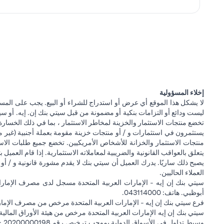
إخلاء المسؤولية
لا يشكل هذا الموقع أي عرض أو استدراج للشراء أو البيع. يجب على المس
ليست ودائع أو التزامات بنكية أو مضمونة من قبل سيتي بنك إن. إيه. أو سيتي
تخضع منتجات الاستثمار والخزينة لمخاطر الاستثمار ، بما في ذلك الخسارة
يستثمرون في استثمارات و / أو منتجات خزينة مقومة بعملة أجنبية (غير م
منتجات الاستثمار والخزانة للأشخاص الأمريكيين. تخضع جميع طلبات الاست
يتعلق بالعواقب القانونية والضريبية لمعاملاته الاستثمارية. إذا قام العميل ب
يصبح ذلك ساريًا. يدرك العميل أن سيتي بنك لا يقدم مشورة قانونية و / أو 
العملاء الحاليين.
أبوظبي. هاتف: 043114000.
فرع سيتي بنك إن إيه - الإمارات العربية المتحدة مرخص من مصرف الإمارا