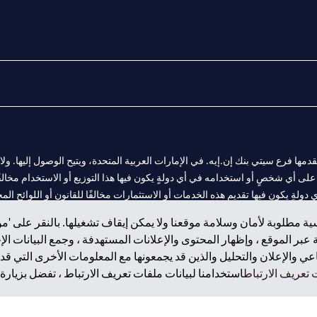
المالية التي يقدمها فرع سيتي بنك إن.إيه. في الإمارات العربية المتحدة، ويتيح الوصول إليه
لى أي شخصٍ أو استخدامه في أي دولةٍ يكون فيها هذا التوزيع أو الاستخدام مخالفًا ل
ولةٍ يكون فيها تقديم هذه الخدمات أو الاستثمارات مخالفًا للقانون أو اللوائح المح
ة مطلوبة لأمان وسلامة موقعنا ولا يمكن إيقاف تشغيلها. بالنقر على 'مو
بر الموقع ، وإظهار المحتوى والإعلانات المستهدفة ، وجمع البيانات ال
 والإعلان والتحليل والذين قد يجمعونها مع المعلومات الأخرى التي قدم
فرع أبوظبي. هاتف: 4000 311 04.
تعريف الارتباط
استخدامنا لبيانات ملفات تعريف الارتباط ، تفضل بزيارة.
ت العربية المتحدة المركزي كفرع لبنك أجنبي.