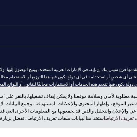
المالية التي يقدمها فرع سيتي بنك إن.إيه. في الإمارات العربية المتحدة، ويتيح الوصول إليه
لى أي شخصٍ أو استخدامه في أي دولةٍ يكون فيها هذا التوزيع أو الاستخدام مخالفًا ل
ولةٍ يكون فيها تقديم هذه الخدمات أو الاستثمارات مخالفًا للقانون أو اللوائح المح
ة مطلوبة لأمان وسلامة موقعنا ولا يمكن إيقاف تشغيلها. بالنقر على 'مو
بر الموقع ، وإظهار المحتوى والإعلانات المستهدفة ، وجمع البيانات ال
 والإعلان والتحليل والذين قد يجمعونها مع المعلومات الأخرى التي قدم
 مول الإمارات في دبي، و
تعريف الارتباط
استخدامنا لبيانات ملفات تعريف الارتباط ، تفضل بزيارة.
ت العربية المتحدة المركزي كفرع لبنك أجنبي.