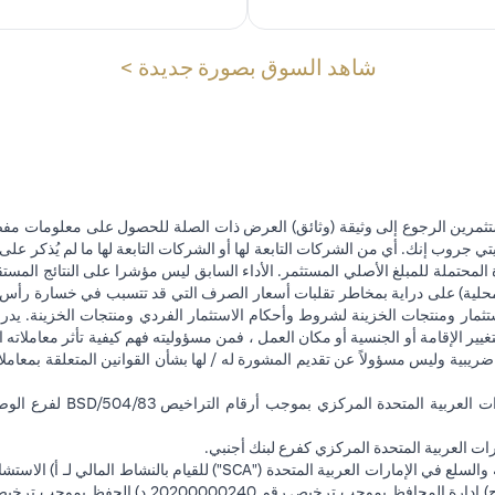
(opens in a new tab)
شاهد السوق بصورة جديدة >
تثمرين الرجوع إلى وثيقة (وثائق) العرض ذات الصلة للحصول على معلومات مفصل
 جروب إنك. أي من الشركات التابعة لها أو الشركات التابعة لها ما لم يُذكر على 
 المحتملة للمبلغ الأصلي المستثمر. الأداء السابق ليس مؤشرا على النتائج المست
حلية) على دراية بمخاطر تقلبات أسعار الصرف التي قد تتسبب في خسارة رأس المال
ثمار ومنتجات الخزينة لشروط وأحكام الاستثمار الفردي ومنتجات الخزينة. يدرك
تغيير الإقامة أو الجنسية أو مكان العمل ، فمن مسؤوليته فهم كيفية تأثر معاملاته الا
ضريبية وليس مسؤولاً عن تقديم المشورة له / لها بشأن القوانين المتعلقة بمعامل
ت العربية المتحدة المركزي كفرع لبنك أجنبي.