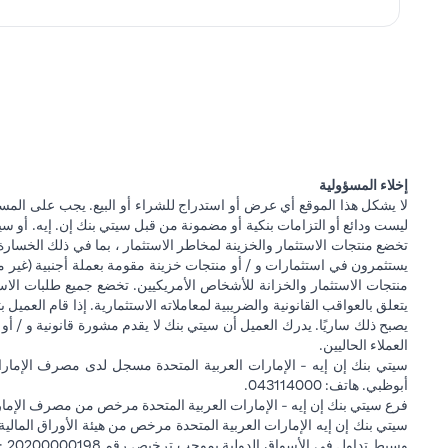
إخلاء المسؤولية
لا يشكل هذا الموقع أي عرض أو استدراج للشراء أو البيع. يجب على المس
ليست ودائع أو التزامات بنكية أو مضمونة من قبل سيتي بنك إن. إيه. أو سيتي
تخضع منتجات الاستثمار والخزينة لمخاطر الاستثمار ، بما في ذلك الخسارة
يستثمرون في استثمارات و / أو منتجات خزينة مقومة بعملة أجنبية (غير م
منتجات الاستثمار والخزانة للأشخاص الأمريكيين. تخضع جميع طلبات الاست
يتعلق بالعواقب القانونية والضريبية لمعاملاته الاستثمارية. إذا قام العميل ب
يصبح ذلك ساريًا. يدرك العميل أن سيتي بنك لا يقدم مشورة قانونية و / أو 
العملاء الحاليين.
أبوظبي. هاتف: 043114000.
فرع سيتي بنك إن إيه - الإمارات العربية المتحدة مرخص من مصرف الإمارا