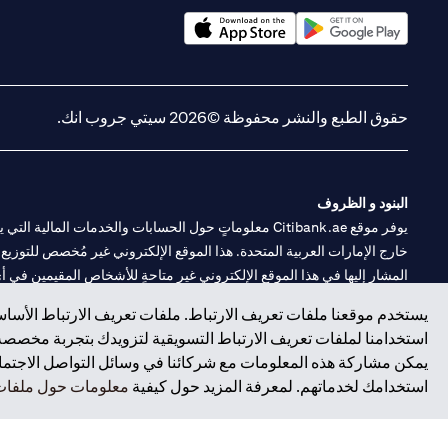
(opens in a new tab)
(opens in a new tab)
حقوق الطبع والنشر محفوظة ©2026 سيتي جروب انك.
البنود و الظروف
يوفر موقع Citibank.ae معلوماتٍ حول الحسابات والخدمات 
خارج الإمارات العربية المتحدة. هذا الموقع الإلكتروني غير مُخصص للتوزيع ع
المشار إليها في هذا الموقع الإلكتروني غير متاحةٍ للأشخاص المقيمين في أي د
يستخدم موقعنا ملفات تعريف الارتباط. ملفات تعريف الارتباط الأساسي
سيتي بنك هي علامة خدمة لشركة Citigroup Inc. أو .Citibank N.A ، مستخدمة ومسجلة في جميع أنحاء العالم.
استخدامنا لملفات تعريف الارتباط التسويقية لتزويدك بتجربة مخصصة ع
يمكن مشاركة هذه المعلومات مع شركائنا في وسائل التواصل الاجتماعي
سيتي بنك إن. إيه. الإمارات مسجل لدى مصرف الإمارات المركزي تحت أرقام التراخيص 202563 لفرع الوصل في دبي، 531989 لفرع
استخدامك لخدماتهم. لمعرفة المزيد حول كيفية
معلومات حول ملفات 
فرع سيتي بنك إن إيه - الإمارات العربية المتحدة مرخص من مصرف الإمارا
وسيط تداول في الأسواق الدولية بموجب ترخيص رقم 20200000198 ج) إدارة المحافظ بموجب ترخيص رقم 20200000240 د) الحفظ بموجب ترخيص رقم 602003.