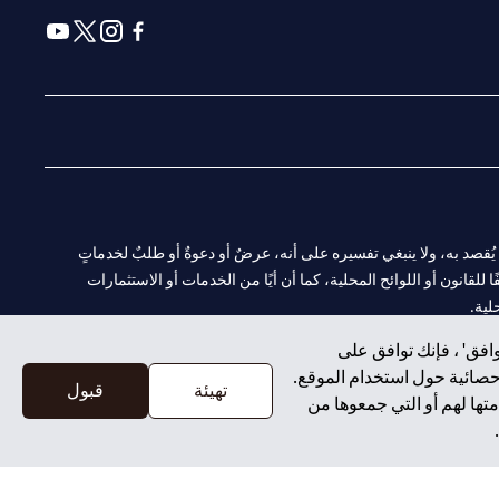
(opens in a new tab)
(opens in a new tab)
(opens in a new tab)
(opens in a new tab)
ا. ولا يُقصد به، ولا ينبغي تفسيره على أنه، عرضٌ أو دعوةٌ أو طلبٌ لخدماتٍ
لقانون أو اللوائح المحلية، كما أن أيًا من الخدمات أو الاستثمارات
لية.
افق' ، فإنك توافق على
إحصائية حول استخدام الموقع.
تهيئة
قبول
تها لهم أو التي جمعوها من
CN-1002019
لفرع أبوظبي. هاتف: 4000 311 04.
سيتي بنك إن إيه الإمارات العربية المتحدة مرخص من هيئة الأوراق المالية والسلع في الإمارات العربية المتحدة ("SCA") للقيام بالنشاط المالي لـ أ) الاستشارات المالية والتعريف والترويج بموجب ترخيص رقم 20200000097 ب)