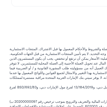
ة والشروط والأحكام المعمول بها قبل الاشتراك. المنتجات الاستثمارية
وجه التحديد. لا يتم تأمين المنتجات الاستثمارية من قبل الجهات الحكومية.
قبلية: الأسعار يمكن أن ترتفع أو تنخفض. يجب أن يكون المستثمرون الذين
 عند تحويل العملة الأجنبية إلى العملة المحلية للمستثمرين. لا تتوفر
 العميل أنه من مسؤوليته طلب المشورة القانونية و / أو الضريبية فيما
ستثمارية بهذا التغيير والامتثال لجميع القوانين واللوائح المعمول بها عندما
اته. لا يوفر سيتي بنك الإمارات العربية المتحدة مراقبة مستمرة لممتلكات
سيتي بنك إن إيه - الإمارات العربية المتحدة مسجل لدى مصرف الإمارات العربية المتحدة المركزي بموجب أرقام التراخيص BSD/504/83 لفرع الوصل دبي، و13/184/2019 لفرع مول الإمارات دبي، وBSD/692/83 لفرع
سيتي بنك إن إيه الإمارات العربية المتحدة مرخص من هيئة الأوراق المالية والسلع في الإمارات العربية المتحدة ("SCA") للقيام بالنشاط المالي لـ أ) الاستشارات المالية والتعريف والترويج بموجب ترخيص رقم 20200000097 ب)
وسيط تداول في الأسواق الدولية بموجب ترخيص رقم 20200000198 ج) إدارة المحافظ بموجب ترخيص رقم 20200000240 د) الحفظ بموجب ترخيص رقم 602003. للحصول على إخلاءات المسؤولية والإفصاحات الإضافية