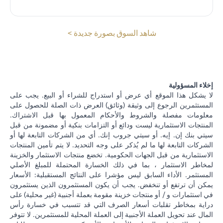
(opens in a new tab)
شاهد السوق بصورة جديدة >
إخلاء المسؤولية
لا يشكل هذا الموقع أي عرض أو استدراج للشراء أو البيع. يجب على
المستثمرين الرجوع إلى وثيقة (وثائق) العرض ذات الصلة للحصول على
معلومات مفصلة والشروط والأحكام المعمول بها قبل الاشتراك.
المنتجات الاستثمارية ليست ودائع أو التزامات بنكية أو مضمونة من قبل
سيتي بنك إن. إيه. أو سيتي جروب إنك. أي من الشركات التابعة لها أو
الشركات التابعة لها ما لم يُذكر على وجه التحديد. لا يتم تأمين المنتجات
الاستثمارية من قبل الجهات الحكومية. تخضع منتجات الاستثمار والخزينة
لمخاطر الاستثمار ، بما في ذلك الخسارة المحتملة للمبلغ الأصلي
المستثمر. الأداء السابق ليس مؤشرا على النتائج المستقبلية: الأسعار
يمكن أن ترتفع أو تنخفض. يجب أن يكون المستثمرون الذين يستثمرون
في استثمارات و / أو منتجات خزينة مقومة بعملة أجنبية (غير محلية) على
دراية بمخاطر تقلبات أسعار الصرف التي قد تتسبب في خسارة رأس
المال عند تحويل العملة الأجنبية إلى العملة المحلية للمستثمرين. لا تتوفر