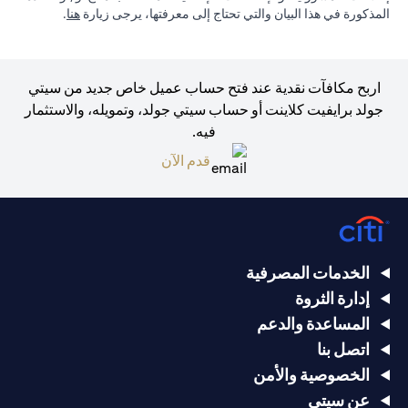
(opens in a new tab)
المذكورة في هذا البيان والتي تحتاج إلى معرفتها، يرجى زيارة
هنا
.
اربح مكافآت نقدية عند فتح حساب عميل خاص جديد من سيتي
جولد برايفيت كلاينت أو حساب سيتي جولد، وتمويله، والاستثمار
فيه.
(opens in a new tab)
قدم الآن
الخدمات المصرفية
إدارة الثروة
المساعدة والدعم
اتصل بنا
الخصوصية والأمن
عن سيتي