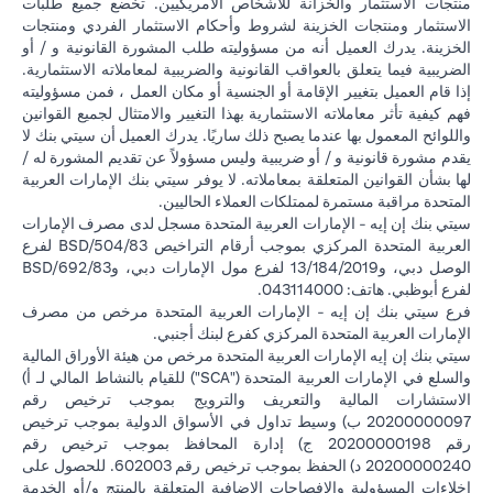
منتجات الاستثمار والخزانة للأشخاص الأمريكيين. تخضع جميع طلبات
الاستثمار ومنتجات الخزينة لشروط وأحكام الاستثمار الفردي ومنتجات
الخزينة. يدرك العميل أنه من مسؤوليته طلب المشورة القانونية و / أو
الضريبية فيما يتعلق بالعواقب القانونية والضريبية لمعاملاته الاستثمارية.
إذا قام العميل بتغيير الإقامة أو الجنسية أو مكان العمل ، فمن مسؤوليته
فهم كيفية تأثر معاملاته الاستثمارية بهذا التغيير والامتثال لجميع القوانين
واللوائح المعمول بها عندما يصبح ذلك ساريًا. يدرك العميل أن سيتي بنك لا
يقدم مشورة قانونية و / أو ضريبية وليس مسؤولاً عن تقديم المشورة له /
لها بشأن القوانين المتعلقة بمعاملاته. لا يوفر سيتي بنك الإمارات العربية
المتحدة مراقبة مستمرة لممتلكات العملاء الحاليين.
سيتي بنك إن إيه - الإمارات العربية المتحدة مسجل لدى مصرف الإمارات
العربية المتحدة المركزي بموجب أرقام التراخيص BSD/504/83 لفرع
الوصل دبي، و13/184/2019 لفرع مول الإمارات دبي، وBSD/692/83
لفرع أبوظبي. هاتف: 043114000.
فرع سيتي بنك إن إيه - الإمارات العربية المتحدة مرخص من مصرف
الإمارات العربية المتحدة المركزي كفرع لبنك أجنبي.
سيتي بنك إن إيه الإمارات العربية المتحدة مرخص من هيئة الأوراق المالية
والسلع في الإمارات العربية المتحدة ("SCA") للقيام بالنشاط المالي لـ أ)
الاستشارات المالية والتعريف والترويج بموجب ترخيص رقم
20200000097 ب) وسيط تداول في الأسواق الدولية بموجب ترخيص
رقم 20200000198 ج) إدارة المحافظ بموجب ترخيص رقم
20200000240 د) الحفظ بموجب ترخيص رقم 602003. للحصول على
إخلاءات المسؤولية والإفصاحات الإضافية المتعلقة بالمنتج و/أو الخدمة