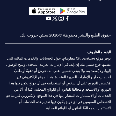
(opens in a new tab)
(opens in a new tab)
(opens in a new tab)
(opens in a new tab)
(opens in a new tab)
(opens in a new tab)
حقوق الطبع والنشر محفوظة ©2026 سيتي جروب انك.
البنود و الظروف
يوفر موقع Citibank.ae معلوماتٍ حول الحسابات والخدمات المالية التي
يقدمها فرع سيتي بنك إن.إيه. في الإمارات العربية المتحدة، ويتيح الوصول
إليها. ولا يُقصد به، ولا ينبغي تفسيره على أنه، عرضٌ أو دعوةٌ أو طلبٌ
لخدماتٍ خارج الإمارات العربية المتحدة. هذا الموقع الإلكتروني غير
مُخصص للتوزيع على أي شخصٍ أو استخدامه في أي دولةٍ يكون فيها هذا
التوزيع أو الاستخدام مخالفًا للقانون أو اللوائح المحلية، كما أن أيًا من
الخدمات أو الاستثمارات المشار إليها في هذا الموقع الإلكتروني غير متاحةٍ
للأشخاص المقيمين في أي دولةٍ يكون فيها تقديم هذه الخدمات أو
الاستثمارات مخالفًا للقانون أو اللوائح المحلية.