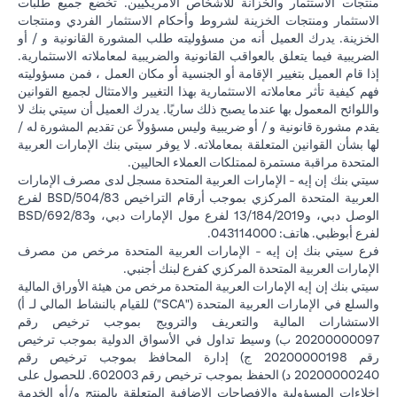
منتجات الاستثمار والخزانة للأشخاص الأمريكيين. تخضع جميع طلبات
الاستثمار ومنتجات الخزينة لشروط وأحكام الاستثمار الفردي ومنتجات
الخزينة. يدرك العميل أنه من مسؤوليته طلب المشورة القانونية و / أو
الضريبية فيما يتعلق بالعواقب القانونية والضريبية لمعاملاته الاستثمارية.
إذا قام العميل بتغيير الإقامة أو الجنسية أو مكان العمل ، فمن مسؤوليته
فهم كيفية تأثر معاملاته الاستثمارية بهذا التغيير والامتثال لجميع القوانين
واللوائح المعمول بها عندما يصبح ذلك ساريًا. يدرك العميل أن سيتي بنك لا
يقدم مشورة قانونية و / أو ضريبية وليس مسؤولاً عن تقديم المشورة له /
لها بشأن القوانين المتعلقة بمعاملاته. لا يوفر سيتي بنك الإمارات العربية
المتحدة مراقبة مستمرة لممتلكات العملاء الحاليين.
سيتي بنك إن إيه - الإمارات العربية المتحدة مسجل لدى مصرف الإمارات
العربية المتحدة المركزي بموجب أرقام التراخيص BSD/504/83 لفرع
الوصل دبي، و13/184/2019 لفرع مول الإمارات دبي، وBSD/692/83
لفرع أبوظبي. هاتف: 043114000.
فرع سيتي بنك إن إيه - الإمارات العربية المتحدة مرخص من مصرف
الإمارات العربية المتحدة المركزي كفرع لبنك أجنبي.
سيتي بنك إن إيه الإمارات العربية المتحدة مرخص من هيئة الأوراق المالية
والسلع في الإمارات العربية المتحدة ("SCA") للقيام بالنشاط المالي لـ أ)
الاستشارات المالية والتعريف والترويج بموجب ترخيص رقم
20200000097 ب) وسيط تداول في الأسواق الدولية بموجب ترخيص
رقم 20200000198 ج) إدارة المحافظ بموجب ترخيص رقم
20200000240 د) الحفظ بموجب ترخيص رقم 602003. للحصول على
إخلاءات المسؤولية والإفصاحات الإضافية المتعلقة بالمنتج و/أو الخدمة