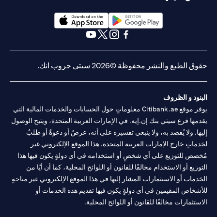
opens in a new tab
opens in a new tab
opens in a new tab
opens in a new tab
opens in a new tab
opens in a new tab
حقوق الطبع والنشر محفوظة ©2026 سيتي جروب انك.
البنود و الظروف
يوفر موقع Citibank.ae معلوماتٍ حول الحسابات والخدمات المالية التي
يقدمها فرع سيتي بنك إن.إيه. في الإمارات العربية المتحدة، ويتيح الوصول
إليها. ولا يُقصد به، ولا ينبغي تفسيره على أنه، عرضٌ أو دعوةٌ أو طلبٌ
لخدماتٍ خارج الإمارات العربية المتحدة. هذا الموقع الإلكتروني غير
مُخصص للتوزيع على أي شخصٍ أو استخدامه في أي دولةٍ يكون فيها هذا
التوزيع أو الاستخدام مخالفًا للقانون أو اللوائح المحلية، كما أن أيًا من
الخدمات أو الاستثمارات المشار إليها في هذا الموقع الإلكتروني غير متاحةٍ
للأشخاص المقيمين في أي دولةٍ يكون فيها تقديم هذه الخدمات أو
الاستثمارات مخالفًا للقانون أو اللوائح المحلية.