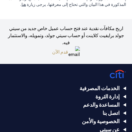
in a new tab
المذكورة في هذا البيان والتي تحتاج إلى معرفتها، يرجى زيارة
هنا
.
اربح مكافآت نقدية عند فتح حساب عميل خاص جديد من سيتي
جولد برايفيت كلاينت أو حساب سيتي جولد، وتمويله، والاستثمار
فيه.
opens in a new tab
قدم الآن
الخدمات المصرفية
إدارة الثروة
المساعدة والدعم
اتصل بنا
الخصوصية والأمن
عن سيتي