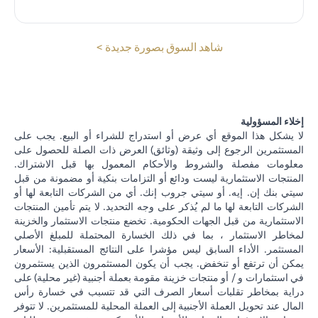
opens in a new tab
شاهد السوق بصورة جديدة >
إخلاء المسؤولية
لا يشكل هذا الموقع أي عرض أو استدراج للشراء أو البيع. يجب على
المستثمرين الرجوع إلى وثيقة (وثائق) العرض ذات الصلة للحصول على
معلومات مفصلة والشروط والأحكام المعمول بها قبل الاشتراك.
المنتجات الاستثمارية ليست ودائع أو التزامات بنكية أو مضمونة من قبل
سيتي بنك إن. إيه. أو سيتي جروب إنك. أي من الشركات التابعة لها أو
الشركات التابعة لها ما لم يُذكر على وجه التحديد. لا يتم تأمين المنتجات
الاستثمارية من قبل الجهات الحكومية. تخضع منتجات الاستثمار والخزينة
لمخاطر الاستثمار ، بما في ذلك الخسارة المحتملة للمبلغ الأصلي
المستثمر. الأداء السابق ليس مؤشرا على النتائج المستقبلية: الأسعار
يمكن أن ترتفع أو تنخفض. يجب أن يكون المستثمرون الذين يستثمرون
في استثمارات و / أو منتجات خزينة مقومة بعملة أجنبية (غير محلية) على
دراية بمخاطر تقلبات أسعار الصرف التي قد تتسبب في خسارة رأس
المال عند تحويل العملة الأجنبية إلى العملة المحلية للمستثمرين. لا تتوفر