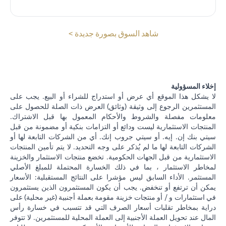
opens in a new tab
شاهد السوق بصورة جديدة >
إخلاء المسؤولية
لا يشكل هذا الموقع أي عرض أو استدراج للشراء أو البيع. يجب على
المستثمرين الرجوع إلى وثيقة (وثائق) العرض ذات الصلة للحصول على
معلومات مفصلة والشروط والأحكام المعمول بها قبل الاشتراك.
المنتجات الاستثمارية ليست ودائع أو التزامات بنكية أو مضمونة من قبل
سيتي بنك إن. إيه. أو سيتي جروب إنك. أي من الشركات التابعة لها أو
الشركات التابعة لها ما لم يُذكر على وجه التحديد. لا يتم تأمين المنتجات
الاستثمارية من قبل الجهات الحكومية. تخضع منتجات الاستثمار والخزينة
لمخاطر الاستثمار ، بما في ذلك الخسارة المحتملة للمبلغ الأصلي
المستثمر. الأداء السابق ليس مؤشرا على النتائج المستقبلية: الأسعار
يمكن أن ترتفع أو تنخفض. يجب أن يكون المستثمرون الذين يستثمرون
في استثمارات و / أو منتجات خزينة مقومة بعملة أجنبية (غير محلية) على
دراية بمخاطر تقلبات أسعار الصرف التي قد تتسبب في خسارة رأس
المال عند تحويل العملة الأجنبية إلى العملة المحلية للمستثمرين. لا تتوفر