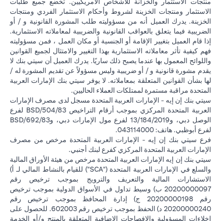
منتجات الاستثمار والخزانة للأشخاص الأمريكيين. تخضع جميع طلبات
الاستثمار ومنتجات الخزينة لشروط وأحكام الاستثمار الفردي ومنتجات
الخزينة. يدرك العميل أنه من مسؤوليته طلب المشورة القانونية و / أو
الضريبية فيما يتعلق بالعواقب القانونية والضريبية لمعاملاته الاستثمارية.
إذا قام العميل بتغيير الإقامة أو الجنسية أو مكان العمل ، فمن مسؤوليته
فهم كيفية تأثر معاملاته الاستثمارية بهذا التغيير والامتثال لجميع القوانين
واللوائح المعمول بها عندما يصبح ذلك ساريًا. يدرك العميل أن سيتي بنك لا
يقدم مشورة قانونية و / أو ضريبية وليس مسؤولاً عن تقديم المشورة له /
لها بشأن القوانين المتعلقة بمعاملاته. لا يوفر سيتي بنك الإمارات العربية
المتحدة مراقبة مستمرة لممتلكات العملاء الحاليين.
سيتي بنك إن إيه - الإمارات العربية المتحدة مسجل لدى مصرف الإمارات
العربية المتحدة المركزي بموجب أرقام التراخيص BSD/504/83 لفرع
الوصل دبي، و13/184/2019 لفرع مول الإمارات دبي، وBSD/692/83
لفرع أبوظبي. هاتف: 043114000.
فرع سيتي بنك إن إيه - الإمارات العربية المتحدة مرخص من مصرف
الإمارات العربية المتحدة المركزي كفرع لبنك أجنبي.
سيتي بنك إن إيه الإمارات العربية المتحدة مرخص من هيئة الأوراق المالية
والسلع في الإمارات العربية المتحدة ("SCA") للقيام بالنشاط المالي لـ أ)
الاستشارات المالية والتعريف والترويج بموجب ترخيص رقم
20200000097 ب) وسيط تداول في الأسواق الدولية بموجب ترخيص
رقم 20200000198 ج) إدارة المحافظ بموجب ترخيص رقم
20200000240 د) الحفظ بموجب ترخيص رقم 602003. للحصول على
إخلاءات المسؤولية والإفصاحات الإضافية المتعلقة بالمنتج و/أو الخدمة