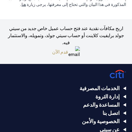
in a new tab
المذكورة في هذا البيان والتي تحتاج إلى معرفتها، يرجى زيارة
هنا
.
اربح مكافآت نقدية عند فتح حساب عميل خاص جديد من سيتي
جولد برايفيت كلاينت أو حساب سيتي جولد، وتمويله، والاستثمار
فيه.
opens in a new tab
قدم الآن
الخدمات المصرفية
إدارة الثروة
المساعدة والدعم
اتصل بنا
الخصوصية والأمن
عن سيتي