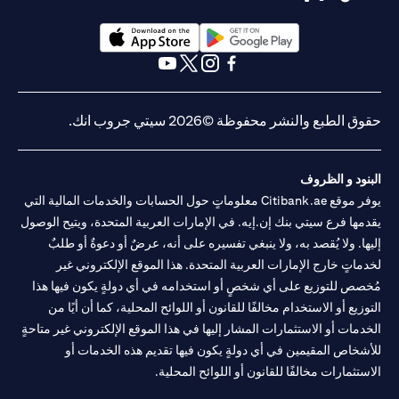
opens in a new tab
opens in a new tab
opens in a new tab
opens in a new tab
opens in a new tab
opens in a new tab
حقوق الطبع والنشر محفوظة ©2026 سيتي جروب انك.
البنود و الظروف
يوفر موقع Citibank.ae معلوماتٍ حول الحسابات والخدمات المالية التي
يقدمها فرع سيتي بنك إن.إيه. في الإمارات العربية المتحدة، ويتيح الوصول
إليها. ولا يُقصد به، ولا ينبغي تفسيره على أنه، عرضٌ أو دعوةٌ أو طلبٌ
لخدماتٍ خارج الإمارات العربية المتحدة. هذا الموقع الإلكتروني غير
مُخصص للتوزيع على أي شخصٍ أو استخدامه في أي دولةٍ يكون فيها هذا
التوزيع أو الاستخدام مخالفًا للقانون أو اللوائح المحلية، كما أن أيًا من
الخدمات أو الاستثمارات المشار إليها في هذا الموقع الإلكتروني غير متاحةٍ
للأشخاص المقيمين في أي دولةٍ يكون فيها تقديم هذه الخدمات أو
الاستثمارات مخالفًا للقانون أو اللوائح المحلية.