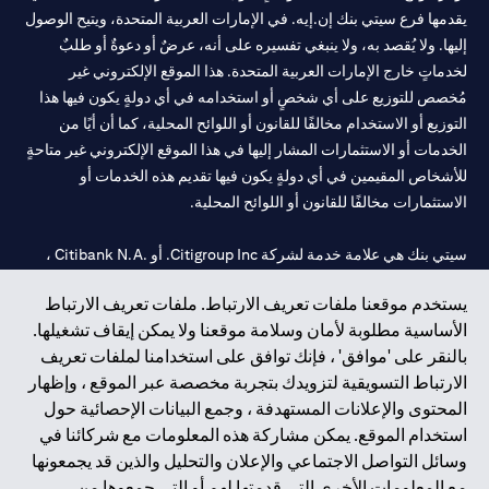
يقدمها فرع سيتي بنك إن.إيه. في الإمارات العربية المتحدة، ويتيح الوصول
إليها. ولا يُقصد به، ولا ينبغي تفسيره على أنه، عرضٌ أو دعوةٌ أو طلبٌ
لخدماتٍ خارج الإمارات العربية المتحدة. هذا الموقع الإلكتروني غير
مُخصص للتوزيع على أي شخصٍ أو استخدامه في أي دولةٍ يكون فيها هذا
التوزيع أو الاستخدام مخالفًا للقانون أو اللوائح المحلية، كما أن أيًا من
الخدمات أو الاستثمارات المشار إليها في هذا الموقع الإلكتروني غير متاحةٍ
للأشخاص المقيمين في أي دولةٍ يكون فيها تقديم هذه الخدمات أو
الاستثمارات مخالفًا للقانون أو اللوائح المحلية.
سيتي بنك هي علامة خدمة لشركة Citigroup Inc. أو .Citibank N.A ،
مستخدمة ومسجلة في جميع أنحاء العالم.
يستخدم موقعنا ملفات تعريف الارتباط. ملفات تعريف الارتباط
الأساسية مطلوبة لأمان وسلامة موقعنا ولا يمكن إيقاف تشغيلها.
سيتي بنك إن. إيه. الإمارات مسجل لدى مصرف الإمارات المركزي تحت
بالنقر على 'موافق' ، فإنك توافق على استخدامنا لملفات تعريف
أرقام التراخيص 202563 لفرع الوصل في دبي، 531989 لفرع مول
الارتباط التسويقية لتزويدك بتجربة مخصصة عبر الموقع ، وإظهار
الإمارات في دبي، و
CN-1002019
لفرع أبوظبي. هاتف: 4000 311 04.
المحتوى والإعلانات المستهدفة ، وجمع البيانات الإحصائية حول
فرع سيتي بنك إن إيه - الإمارات العربية المتحدة مرخص من مصرف
استخدام الموقع. يمكن مشاركة هذه المعلومات مع شركائنا في
الإمارات العربية المتحدة المركزي كفرع لبنك أجنبي.
وسائل التواصل الاجتماعي والإعلان والتحليل والذين قد يجمعونها
سيتي بنك إن إيه الإمارات العربية المتحدة مرخص من هيئة الأوراق المالية
مع المعلومات الأخرى التي قدمتها لهم أو التي جمعوها من