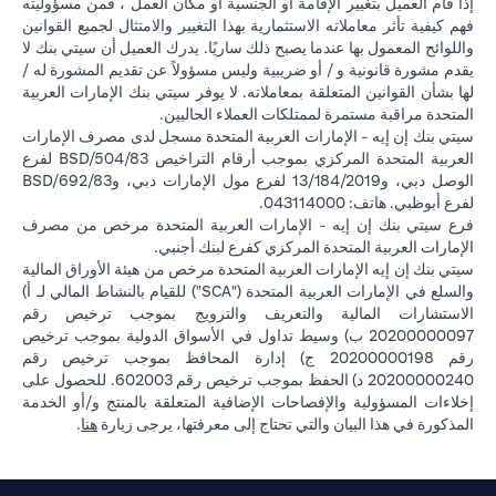
إذا قام العميل بتغيير الإقامة أو الجنسية أو مكان العمل ، فمن مسؤوليته
فهم كيفية تأثر معاملاته الاستثمارية بهذا التغيير والامتثال لجميع القوانين
واللوائح المعمول بها عندما يصبح ذلك ساريًا. يدرك العميل أن سيتي بنك لا
يقدم مشورة قانونية و / أو ضريبية وليس مسؤولاً عن تقديم المشورة له /
لها بشأن القوانين المتعلقة بمعاملاته. لا يوفر سيتي بنك الإمارات العربية
المتحدة مراقبة مستمرة لممتلكات العملاء الحاليين.
سيتي بنك إن إيه - الإمارات العربية المتحدة مسجل لدى مصرف الإمارات
العربية المتحدة المركزي بموجب أرقام التراخيص BSD/504/83 لفرع
الوصل دبي، و13/184/2019 لفرع مول الإمارات دبي، وBSD/692/83
لفرع أبوظبي. هاتف: 043114000.
فرع سيتي بنك إن إيه - الإمارات العربية المتحدة مرخص من مصرف
الإمارات العربية المتحدة المركزي كفرع لبنك أجنبي.
سيتي بنك إن إيه الإمارات العربية المتحدة مرخص من هيئة الأوراق المالية
والسلع في الإمارات العربية المتحدة ("SCA") للقيام بالنشاط المالي لـ أ)
الاستشارات المالية والتعريف والترويج بموجب ترخيص رقم
20200000097 ب) وسيط تداول في الأسواق الدولية بموجب ترخيص
رقم 20200000198 ج) إدارة المحافظ بموجب ترخيص رقم
20200000240 د) الحفظ بموجب ترخيص رقم 602003. للحصول على
إخلاءات المسؤولية والإفصاحات الإضافية المتعلقة بالمنتج و/أو الخدمة
(opens in a new tab)
المذكورة في هذا البيان والتي تحتاج إلى معرفتها، يرجى زيارة
هنا
.