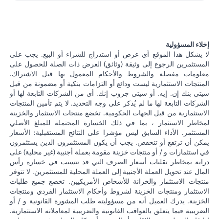
إخلاء المسؤولية
لا يشكل هذا الموقع أي عرض أو استدراج للشراء أو البيع. يجب على
المستثمرين الرجوع إلى وثيقة (وثائق) العرض ذات الصلة للحصول على
معلومات مفصلة والشروط والأحكام المعمول بها قبل الاشتراك.
المنتجات الاستثمارية ليست ودائع أو التزامات بنكية أو مضمونة من قبل
سيتي بنك إن. إيه. أو سيتي جروب إنك. أي من الشركات التابعة لها أو
الشركات التابعة لها ما لم يُذكر على وجه التحديد. لا يتم تأمين المنتجات
الاستثمارية من قبل الجهات الحكومية. تخضع منتجات الاستثمار والخزينة
لمخاطر الاستثمار ، بما في ذلك الخسارة المحتملة للمبلغ الأصلي
المستثمر. الأداء السابق ليس مؤشرا على النتائج المستقبلية: الأسعار
يمكن أن ترتفع أو تنخفض. يجب أن يكون المستثمرون الذين يستثمرون
في استثمارات و / أو منتجات خزينة مقومة بعملة أجنبية (غير محلية) على
دراية بمخاطر تقلبات أسعار الصرف التي قد تتسبب في خسارة رأس
المال عند تحويل العملة الأجنبية إلى العملة المحلية للمستثمرين. لا تتوفر
منتجات الاستثمار والخزانة للأشخاص الأمريكيين. تخضع جميع طلبات
الاستثمار ومنتجات الخزينة لشروط وأحكام الاستثمار الفردي ومنتجات
الخزينة. يدرك العميل أنه من مسؤوليته طلب المشورة القانونية و / أو
الضريبية فيما يتعلق بالعواقب القانونية والضريبية لمعاملاته الاستثمارية.