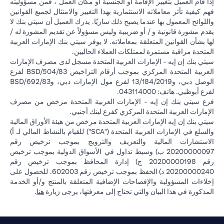
إذا قام العميل بتغيير الإقامة أو الجنسية أو مكان العمل ، فمن مسؤوليته
فهم كيفية تأثر معاملاته الاستثمارية بهذا التغيير والامتثال لجميع القوانين
واللوائح المعمول بها عندما يصبح ذلك ساريًا. يدرك العميل أن سيتي بنك لا
يقدم مشورة قانونية و / أو ضريبية وليس مسؤولاً عن تقديم المشورة له /
لها بشأن القوانين المتعلقة بمعاملاته. لا يوفر سيتي بنك الإمارات العربية
المتحدة مراقبة مستمرة لممتلكات العملاء الحاليين.
سيتي بنك إن إيه - الإمارات العربية المتحدة مسجل لدى مصرف الإمارات
العربية المتحدة المركزي بموجب أرقام التراخيص BSD/504/83 لفرع
الوصل دبي، و13/184/2019 لفرع مول الإمارات دبي، وBSD/692/83
لفرع أبوظبي. هاتف: 043114000.
فرع سيتي بنك إن إيه - الإمارات العربية المتحدة مرخص من مصرف
الإمارات العربية المتحدة المركزي كفرع لبنك أجنبي.
سيتي بنك إن إيه الإمارات العربية المتحدة مرخص من هيئة الأوراق المالية
والسلع في الإمارات العربية المتحدة ("SCA") للقيام بالنشاط المالي لـ أ)
الاستشارات المالية والتعريف والترويج بموجب ترخيص رقم
20200000097 ب) وسيط تداول في الأسواق الدولية بموجب ترخيص
رقم 20200000198 ج) إدارة المحافظ بموجب ترخيص رقم
20200000240 د) الحفظ بموجب ترخيص رقم 602003. للحصول على
إخلاءات المسؤولية والإفصاحات الإضافية المتعلقة بالمنتج و/أو الخدمة
(opens in a new tab)
المذكورة في هذا البيان والتي تحتاج إلى معرفتها، يرجى زيارة
هنا
.