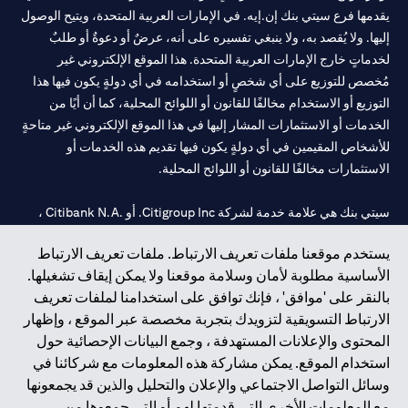
يقدمها فرع سيتي بنك إن.إيه. في الإمارات العربية المتحدة، ويتيح الوصول
إليها. ولا يُقصد به، ولا ينبغي تفسيره على أنه، عرضٌ أو دعوةٌ أو طلبٌ
لخدماتٍ خارج الإمارات العربية المتحدة. هذا الموقع الإلكتروني غير
مُخصص للتوزيع على أي شخصٍ أو استخدامه في أي دولةٍ يكون فيها هذا
التوزيع أو الاستخدام مخالفًا للقانون أو اللوائح المحلية، كما أن أيًا من
الخدمات أو الاستثمارات المشار إليها في هذا الموقع الإلكتروني غير متاحةٍ
للأشخاص المقيمين في أي دولةٍ يكون فيها تقديم هذه الخدمات أو
الاستثمارات مخالفًا للقانون أو اللوائح المحلية.
سيتي بنك هي علامة خدمة لشركة Citigroup Inc. أو .Citibank N.A ،
مستخدمة ومسجلة في جميع أنحاء العالم.
يستخدم موقعنا ملفات تعريف الارتباط. ملفات تعريف الارتباط
الأساسية مطلوبة لأمان وسلامة موقعنا ولا يمكن إيقاف تشغيلها.
سيتي بنك إن. إيه. الإمارات مسجل لدى مصرف الإمارات المركزي تحت
بالنقر على 'موافق' ، فإنك توافق على استخدامنا لملفات تعريف
أرقام التراخيص 202563 لفرع الوصل في دبي، 531989 لفرع مول
الارتباط التسويقية لتزويدك بتجربة مخصصة عبر الموقع ، وإظهار
الإمارات في دبي، و
CN-1002019
لفرع أبوظبي. هاتف: 4000 311 04.
المحتوى والإعلانات المستهدفة ، وجمع البيانات الإحصائية حول
فرع سيتي بنك إن إيه - الإمارات العربية المتحدة مرخص من مصرف
استخدام الموقع. يمكن مشاركة هذه المعلومات مع شركائنا في
الإمارات العربية المتحدة المركزي كفرع لبنك أجنبي.
وسائل التواصل الاجتماعي والإعلان والتحليل والذين قد يجمعونها
سيتي بنك إن إيه الإمارات العربية المتحدة مرخص من هيئة الأوراق المالية
مع المعلومات الأخرى التي قدمتها لهم أو التي جمعوها من