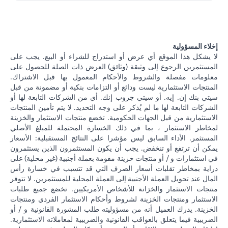
إخلاء المسؤولية
لا يشكل هذا الموقع أي عرض أو استدراج للشراء أو البيع. يجب على
المستثمرين الرجوع إلى وثيقة (وثائق) العرض ذات الصلة للحصول على
معلومات مفصلة والشروط والأحكام المعمول بها قبل الاشتراك.
المنتجات الاستثمارية ليست ودائع أو التزامات بنكية أو مضمونة من قبل
سيتي بنك إن. إيه. أو سيتي جروب إنك. أي من الشركات التابعة لها أو
الشركات التابعة لها ما لم يُذكر على وجه التحديد. لا يتم تأمين المنتجات
الاستثمارية من قبل الجهات الحكومية. تخضع منتجات الاستثمار والخزينة
لمخاطر الاستثمار ، بما في ذلك الخسارة المحتملة للمبلغ الأصلي
المستثمر. الأداء السابق ليس مؤشرا على النتائج المستقبلية: الأسعار
يمكن أن ترتفع أو تنخفض. يجب أن يكون المستثمرون الذين يستثمرون
في استثمارات و / أو منتجات خزينة مقومة بعملة أجنبية (غير محلية) على
دراية بمخاطر تقلبات أسعار الصرف التي قد تتسبب في خسارة رأس
المال عند تحويل العملة الأجنبية إلى العملة المحلية للمستثمرين. لا تتوفر
منتجات الاستثمار والخزانة للأشخاص الأمريكيين. تخضع جميع طلبات
الاستثمار ومنتجات الخزينة لشروط وأحكام الاستثمار الفردي ومنتجات
الخزينة. يدرك العميل أنه من مسؤوليته طلب المشورة القانونية و / أو
الضريبية فيما يتعلق بالعواقب القانونية والضريبية لمعاملاته الاستثمارية.