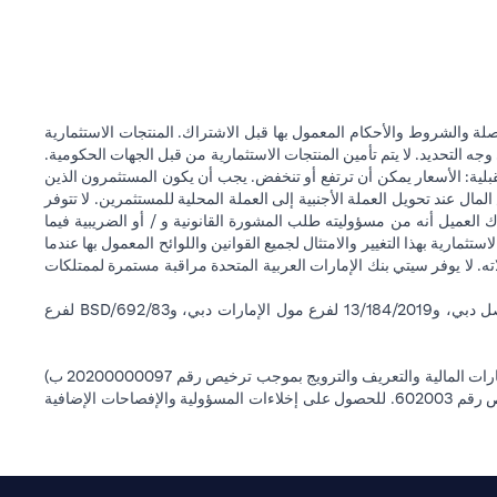
ة والشروط والأحكام المعمول بها قبل الاشتراك. المنتجات الاستثمارية
وجه التحديد. لا يتم تأمين المنتجات الاستثمارية من قبل الجهات الحكومية.
قبلية: الأسعار يمكن أن ترتفع أو تنخفض. يجب أن يكون المستثمرون الذين
 عند تحويل العملة الأجنبية إلى العملة المحلية للمستثمرين. لا تتوفر
 العميل أنه من مسؤوليته طلب المشورة القانونية و / أو الضريبية فيما
ستثمارية بهذا التغيير والامتثال لجميع القوانين واللوائح المعمول بها عندما
اته. لا يوفر سيتي بنك الإمارات العربية المتحدة مراقبة مستمرة لممتلكات
سيتي بنك إن إيه - الإمارات العربية المتحدة مسجل لدى مصرف الإمارات العربية المتحدة المركزي بموجب أرقام التراخيص BSD/504/83 لفرع الوصل دبي، و13/184/2019 لفرع مول الإمارات دبي، وBSD/692/83 لفرع
سيتي بنك إن إيه الإمارات العربية المتحدة مرخص من هيئة الأوراق المالية والسلع في الإمارات العربية المتحدة ("SCA") للقيام بالنشاط المالي لـ أ) الاستشارات المالية والتعريف والترويج بموجب ترخيص رقم 20200000097 ب)
وسيط تداول في الأسواق الدولية بموجب ترخيص رقم 20200000198 ج) إدارة المحافظ بموجب ترخيص رقم 20200000240 د) الحفظ بموجب ترخيص رقم 602003. للحصول على إخلاءات المسؤولية والإفصاحات الإضافية