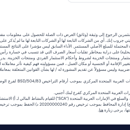
تثمرين الرجوع إلى وثيقة (وثائق) العرض ذات الصلة للحصول على معلومات مفصل
 جروب إنك. أي من الشركات التابعة لها أو الشركات التابعة لها ما لم يُذكر على 
 المحتملة للمبلغ الأصلي المستثمر. الأداء السابق ليس مؤشرا على النتائج المست
حلية) على دراية بمخاطر تقلبات أسعار الصرف التي قد تتسبب في خسارة رأس المال
ثمار ومنتجات الخزينة لشروط وأحكام الاستثمار الفردي ومنتجات الخزينة. يدرك
تغيير الإقامة أو الجنسية أو مكان العمل ، فمن مسؤوليته فهم كيفية تأثر معاملاته الا
ضريبية وليس مسؤولاً عن تقديم المشورة له / لها بشأن القوانين المتعلقة بمعامل
ت العربية المتحدة المركزي كفرع لبنك أجنبي.
(opens in a new tab)
فتها، يرجى زيارة
هنا
.