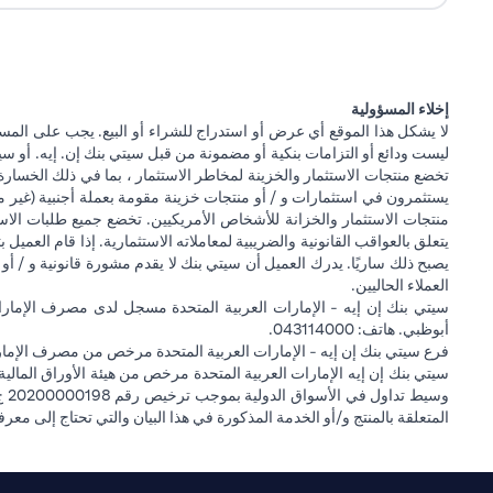
إخلاء المسؤولية
لا يشكل هذا الموقع أي عرض أو استدراج للشراء أو البيع. يجب على المس
ليست ودائع أو التزامات بنكية أو مضمونة من قبل سيتي بنك إن. إيه. أو سيتي
تخضع منتجات الاستثمار والخزينة لمخاطر الاستثمار ، بما في ذلك الخسارة
يستثمرون في استثمارات و / أو منتجات خزينة مقومة بعملة أجنبية (غير م
منتجات الاستثمار والخزانة للأشخاص الأمريكيين. تخضع جميع طلبات الاست
يتعلق بالعواقب القانونية والضريبية لمعاملاته الاستثمارية. إذا قام العميل ب
يصبح ذلك ساريًا. يدرك العميل أن سيتي بنك لا يقدم مشورة قانونية و / أو 
العملاء الحاليين.
أبوظبي. هاتف: 043114000.
فرع سيتي بنك إن إيه - الإمارات العربية المتحدة مرخص من مصرف الإمارا
المتعلقة بالمنتج و/أو الخدمة المذكورة في هذا البيان والتي تحتاج إلى معر