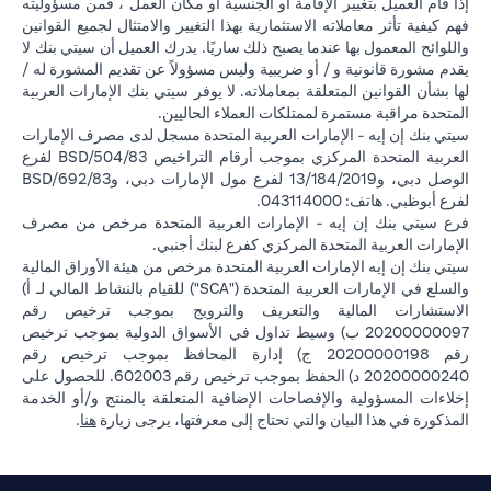
إذا قام العميل بتغيير الإقامة أو الجنسية أو مكان العمل ، فمن مسؤوليته
فهم كيفية تأثر معاملاته الاستثمارية بهذا التغيير والامتثال لجميع القوانين
واللوائح المعمول بها عندما يصبح ذلك ساريًا. يدرك العميل أن سيتي بنك لا
يقدم مشورة قانونية و / أو ضريبية وليس مسؤولاً عن تقديم المشورة له /
لها بشأن القوانين المتعلقة بمعاملاته. لا يوفر سيتي بنك الإمارات العربية
المتحدة مراقبة مستمرة لممتلكات العملاء الحاليين.
سيتي بنك إن إيه - الإمارات العربية المتحدة مسجل لدى مصرف الإمارات
العربية المتحدة المركزي بموجب أرقام التراخيص BSD/504/83 لفرع
الوصل دبي، و13/184/2019 لفرع مول الإمارات دبي، وBSD/692/83
لفرع أبوظبي. هاتف: 043114000.
فرع سيتي بنك إن إيه - الإمارات العربية المتحدة مرخص من مصرف
الإمارات العربية المتحدة المركزي كفرع لبنك أجنبي.
سيتي بنك إن إيه الإمارات العربية المتحدة مرخص من هيئة الأوراق المالية
والسلع في الإمارات العربية المتحدة ("SCA") للقيام بالنشاط المالي لـ أ)
الاستشارات المالية والتعريف والترويج بموجب ترخيص رقم
20200000097 ب) وسيط تداول في الأسواق الدولية بموجب ترخيص
رقم 20200000198 ج) إدارة المحافظ بموجب ترخيص رقم
20200000240 د) الحفظ بموجب ترخيص رقم 602003. للحصول على
إخلاءات المسؤولية والإفصاحات الإضافية المتعلقة بالمنتج و/أو الخدمة
(opens in a new tab)
المذكورة في هذا البيان والتي تحتاج إلى معرفتها، يرجى زيارة
هنا
.