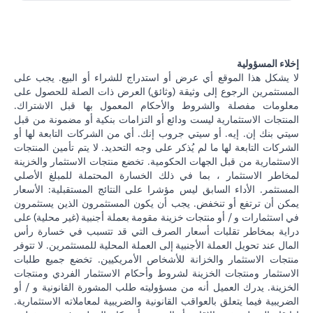
إخلاء المسؤولية
لا يشكل هذا الموقع أي عرض أو استدراج للشراء أو البيع. يجب على
المستثمرين الرجوع إلى وثيقة (وثائق) العرض ذات الصلة للحصول على
معلومات مفصلة والشروط والأحكام المعمول بها قبل الاشتراك.
المنتجات الاستثمارية ليست ودائع أو التزامات بنكية أو مضمونة من قبل
سيتي بنك إن. إيه. أو سيتي جروب إنك. أي من الشركات التابعة لها أو
الشركات التابعة لها ما لم يُذكر على وجه التحديد. لا يتم تأمين المنتجات
الاستثمارية من قبل الجهات الحكومية. تخضع منتجات الاستثمار والخزينة
لمخاطر الاستثمار ، بما في ذلك الخسارة المحتملة للمبلغ الأصلي
المستثمر. الأداء السابق ليس مؤشرا على النتائج المستقبلية: الأسعار
يمكن أن ترتفع أو تنخفض. يجب أن يكون المستثمرون الذين يستثمرون
في استثمارات و / أو منتجات خزينة مقومة بعملة أجنبية (غير محلية) على
دراية بمخاطر تقلبات أسعار الصرف التي قد تتسبب في خسارة رأس
المال عند تحويل العملة الأجنبية إلى العملة المحلية للمستثمرين. لا تتوفر
منتجات الاستثمار والخزانة للأشخاص الأمريكيين. تخضع جميع طلبات
الاستثمار ومنتجات الخزينة لشروط وأحكام الاستثمار الفردي ومنتجات
الخزينة. يدرك العميل أنه من مسؤوليته طلب المشورة القانونية و / أو
الضريبية فيما يتعلق بالعواقب القانونية والضريبية لمعاملاته الاستثمارية.