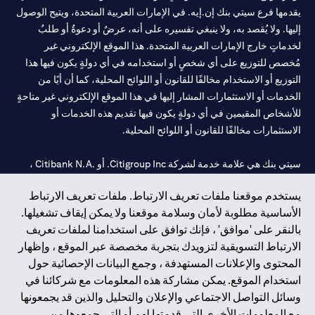
يقدمها فرع سيتي بنك إن.إيه. في الإمارات العربية المتحدة، ويتيح الوصول
إليها. ولا يُقصد به، ولا ينبغي تفسيره على أنه، عرضٌ أو دعوةٌ أو طلبٌ
لخدماتٍ خارج الإمارات العربية المتحدة. هذا الموقع الإلكتروني غير
مُخصص للتوزيع على أي شخصٍ أو استخدامه في أي دولةٍ يكون فيها هذا
التوزيع أو الاستخدام مخالفًا للقانون أو اللوائح المحلية، كما أن أيًا من
الخدمات أو الاستثمارات المشار إليها في هذا الموقع الإلكتروني غير متاحةٍ
للأشخاص المقيمين في أي دولةٍ يكون فيها تقديم هذه الخدمات أو
الاستثمارات مخالفًا للقانون أو اللوائح المحلية.
سيتي بنك هي علامة خدمة لشركة Citigroup Inc. أو .Citibank N.A ،
مستخدمة ومسجلة في جميع أنحاء العالم.
يستخدم موقعنا ملفات تعريف الارتباط. ملفات تعريف الارتباط
الأساسية مطلوبة لأمان وسلامة موقعنا ولا يمكن إيقاف تشغيلها.
سيتي بنك إن. إيه. الإمارات مسجل لدى مصرف الإمارات المركزي تحت
بالنقر على 'موافق' ، فإنك توافق على استخدامنا لملفات تعريف
أرقام التراخيص 202563 لفرع الوصل في دبي، 531989 لفرع مول
الارتباط التسويقية لتزويدك بتجربة مخصصة عبر الموقع ، وإظهار
الإمارات في دبي، و
CN-1002019
لفرع أبوظبي. هاتف: 4000 311 04.
المحتوى والإعلانات المستهدفة ، وجمع البيانات الإحصائية حول
فرع سيتي بنك إن إيه - الإمارات العربية المتحدة مرخص من مصرف
استخدام الموقع. يمكن مشاركة هذه المعلومات مع شركائنا في
الإمارات العربية المتحدة المركزي كفرع لبنك أجنبي.
وسائل التواصل الاجتماعي والإعلان والتحليل والذين قد يجمعونها
سيتي بنك إن إيه الإمارات العربية المتحدة مرخص من هيئة الأوراق المالية
مع المعلومات الأخرى التي قدمتها لهم أو التي جمعوها من