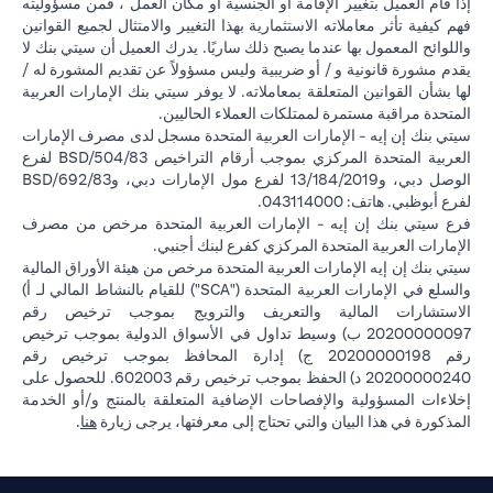
إذا قام العميل بتغيير الإقامة أو الجنسية أو مكان العمل ، فمن مسؤوليته
فهم كيفية تأثر معاملاته الاستثمارية بهذا التغيير والامتثال لجميع القوانين
واللوائح المعمول بها عندما يصبح ذلك ساريًا. يدرك العميل أن سيتي بنك لا
يقدم مشورة قانونية و / أو ضريبية وليس مسؤولاً عن تقديم المشورة له /
لها بشأن القوانين المتعلقة بمعاملاته. لا يوفر سيتي بنك الإمارات العربية
المتحدة مراقبة مستمرة لممتلكات العملاء الحاليين.
سيتي بنك إن إيه - الإمارات العربية المتحدة مسجل لدى مصرف الإمارات
العربية المتحدة المركزي بموجب أرقام التراخيص BSD/504/83 لفرع
الوصل دبي، و13/184/2019 لفرع مول الإمارات دبي، وBSD/692/83
لفرع أبوظبي. هاتف: 043114000.
فرع سيتي بنك إن إيه - الإمارات العربية المتحدة مرخص من مصرف
الإمارات العربية المتحدة المركزي كفرع لبنك أجنبي.
سيتي بنك إن إيه الإمارات العربية المتحدة مرخص من هيئة الأوراق المالية
والسلع في الإمارات العربية المتحدة ("SCA") للقيام بالنشاط المالي لـ أ)
الاستشارات المالية والتعريف والترويج بموجب ترخيص رقم
20200000097 ب) وسيط تداول في الأسواق الدولية بموجب ترخيص
رقم 20200000198 ج) إدارة المحافظ بموجب ترخيص رقم
20200000240 د) الحفظ بموجب ترخيص رقم 602003. للحصول على
إخلاءات المسؤولية والإفصاحات الإضافية المتعلقة بالمنتج و/أو الخدمة
(opens in a new tab)
المذكورة في هذا البيان والتي تحتاج إلى معرفتها، يرجى زيارة
هنا
.