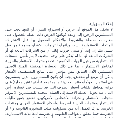
إخلاء المسؤولية
لا يشكل هذا الموقع أي عرض أو استدراج للشراء أو البيع. يجب على
المستثمرين الرجوع إلى وثيقة (وثائق) العرض ذات الصلة للحصول على
معلومات مفصلة والشروط والأحكام المعمول بها قبل الاشتراك.
المنتجات الاستثمارية ليست ودائع أو التزامات بنكية أو مضمونة من قبل
سيتي بنك إن. إيه. أو سيتي جروب إنك. أي من الشركات التابعة لها أو
الشركات التابعة لها ما لم يُذكر على وجه التحديد. لا يتم تأمين المنتجات
الاستثمارية من قبل الجهات الحكومية. تخضع منتجات الاستثمار والخزينة
لمخاطر الاستثمار ، بما في ذلك الخسارة المحتملة للمبلغ الأصلي
المستثمر. الأداء السابق ليس مؤشرا على النتائج المستقبلية: الأسعار
يمكن أن ترتفع أو تنخفض. يجب أن يكون المستثمرون الذين يستثمرون
في استثمارات و / أو منتجات خزينة مقومة بعملة أجنبية (غير محلية) على
دراية بمخاطر تقلبات أسعار الصرف التي قد تتسبب في خسارة رأس
المال عند تحويل العملة الأجنبية إلى العملة المحلية للمستثمرين. لا تتوفر
منتجات الاستثمار والخزانة للأشخاص الأمريكيين. تخضع جميع طلبات
الاستثمار ومنتجات الخزينة لشروط وأحكام الاستثمار الفردي ومنتجات
الخزينة. يدرك العميل أنه من مسؤوليته طلب المشورة القانونية و / أو
الضريبية فيما يتعلق بالعواقب القانونية والضريبية لمعاملاته الاستثمارية.