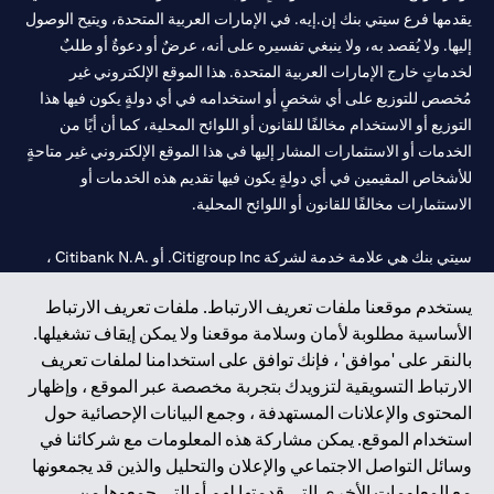
يقدمها فرع سيتي بنك إن.إيه. في الإمارات العربية المتحدة، ويتيح الوصول
إليها. ولا يُقصد به، ولا ينبغي تفسيره على أنه، عرضٌ أو دعوةٌ أو طلبٌ
لخدماتٍ خارج الإمارات العربية المتحدة. هذا الموقع الإلكتروني غير
مُخصص للتوزيع على أي شخصٍ أو استخدامه في أي دولةٍ يكون فيها هذا
التوزيع أو الاستخدام مخالفًا للقانون أو اللوائح المحلية، كما أن أيًا من
الخدمات أو الاستثمارات المشار إليها في هذا الموقع الإلكتروني غير متاحةٍ
للأشخاص المقيمين في أي دولةٍ يكون فيها تقديم هذه الخدمات أو
الاستثمارات مخالفًا للقانون أو اللوائح المحلية.
سيتي بنك هي علامة خدمة لشركة Citigroup Inc. أو .Citibank N.A ،
مستخدمة ومسجلة في جميع أنحاء العالم.
يستخدم موقعنا ملفات تعريف الارتباط. ملفات تعريف الارتباط
الأساسية مطلوبة لأمان وسلامة موقعنا ولا يمكن إيقاف تشغيلها.
سيتي بنك إن. إيه. الإمارات مسجل لدى مصرف الإمارات المركزي تحت
بالنقر على 'موافق' ، فإنك توافق على استخدامنا لملفات تعريف
أرقام التراخيص 202563 لفرع الوصل في دبي، 531989 لفرع مول
الارتباط التسويقية لتزويدك بتجربة مخصصة عبر الموقع ، وإظهار
الإمارات في دبي، و
CN-1002019
لفرع أبوظبي. هاتف: 4000 311 04.
المحتوى والإعلانات المستهدفة ، وجمع البيانات الإحصائية حول
فرع سيتي بنك إن إيه - الإمارات العربية المتحدة مرخص من مصرف
استخدام الموقع. يمكن مشاركة هذه المعلومات مع شركائنا في
الإمارات العربية المتحدة المركزي كفرع لبنك أجنبي.
وسائل التواصل الاجتماعي والإعلان والتحليل والذين قد يجمعونها
سيتي بنك إن إيه الإمارات العربية المتحدة مرخص من هيئة الأوراق المالية
مع المعلومات الأخرى التي قدمتها لهم أو التي جمعوها من