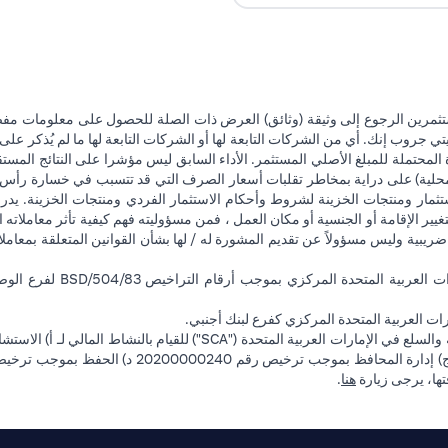
تثمرين الرجوع إلى وثيقة (وثائق) العرض ذات الصلة للحصول على معلومات مفصل
 جروب إنك. أي من الشركات التابعة لها أو الشركات التابعة لها ما لم يُذكر على 
 المحتملة للمبلغ الأصلي المستثمر. الأداء السابق ليس مؤشرا على النتائج المست
حلية) على دراية بمخاطر تقلبات أسعار الصرف التي قد تتسبب في خسارة رأس المال
ثمار ومنتجات الخزينة لشروط وأحكام الاستثمار الفردي ومنتجات الخزينة. يدرك
تغيير الإقامة أو الجنسية أو مكان العمل ، فمن مسؤوليته فهم كيفية تأثر معاملاته الا
ضريبية وليس مسؤولاً عن تقديم المشورة له / لها بشأن القوانين المتعلقة بمعامل
ت العربية المتحدة المركزي كفرع لبنك أجنبي.
(opens in a new tab)
فتها، يرجى زيارة
هنا
.