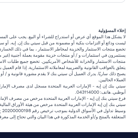
إخلاء المسؤولية
لا يشكل هذا الموقع أي عرض أو استدراج للشراء أو البيع. يجب على المس
ليست ودائع أو التزامات بنكية أو مضمونة من قبل سيتي بنك إن. إيه. أو سيتي
تخضع منتجات الاستثمار والخزينة لمخاطر الاستثمار ، بما في ذلك الخسارة
يستثمرون في استثمارات و / أو منتجات خزينة مقومة بعملة أجنبية (غير م
منتجات الاستثمار والخزانة للأشخاص الأمريكيين. تخضع جميع طلبات الاست
يتعلق بالعواقب القانونية والضريبية لمعاملاته الاستثمارية. إذا قام العميل ب
يصبح ذلك ساريًا. يدرك العميل أن سيتي بنك لا يقدم مشورة قانونية و / أو 
العملاء الحاليين.
أبوظبي. هاتف: 043114000.
فرع سيتي بنك إن إيه - الإمارات العربية المتحدة مرخص من مصرف الإمارا
المتعلقة بالمنتج و/أو الخدمة المذكورة في هذا البيان والتي تحتاج إلى معر