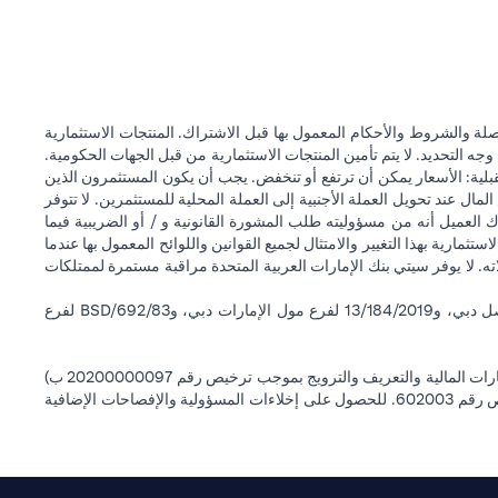
ة والشروط والأحكام المعمول بها قبل الاشتراك. المنتجات الاستثمارية
وجه التحديد. لا يتم تأمين المنتجات الاستثمارية من قبل الجهات الحكومية.
قبلية: الأسعار يمكن أن ترتفع أو تنخفض. يجب أن يكون المستثمرون الذين
 عند تحويل العملة الأجنبية إلى العملة المحلية للمستثمرين. لا تتوفر
 العميل أنه من مسؤوليته طلب المشورة القانونية و / أو الضريبية فيما
ستثمارية بهذا التغيير والامتثال لجميع القوانين واللوائح المعمول بها عندما
اته. لا يوفر سيتي بنك الإمارات العربية المتحدة مراقبة مستمرة لممتلكات
سيتي بنك إن إيه - الإمارات العربية المتحدة مسجل لدى مصرف الإمارات العربية المتحدة المركزي بموجب أرقام التراخيص BSD/504/83 لفرع الوصل دبي، و13/184/2019 لفرع مول الإمارات دبي، وBSD/692/83 لفرع
سيتي بنك إن إيه الإمارات العربية المتحدة مرخص من هيئة الأوراق المالية والسلع في الإمارات العربية المتحدة ("SCA") للقيام بالنشاط المالي لـ أ) الاستشارات المالية والتعريف والترويج بموجب ترخيص رقم 20200000097 ب)
وسيط تداول في الأسواق الدولية بموجب ترخيص رقم 20200000198 ج) إدارة المحافظ بموجب ترخيص رقم 20200000240 د) الحفظ بموجب ترخيص رقم 602003. للحصول على إخلاءات المسؤولية والإفصاحات الإضافية