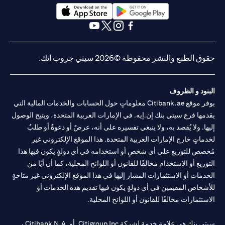
(opens in a new tab)
(opens in a new tab)
(opens in a new tab)
(opens in a new tab)
(opens in a new tab)
(opens in a new tab)
حقوق الطبع والنشر محفوظة ©2026 سيتي جروب انك.
البنود و الظروف
يوفر موقع Citibank.ae معلوماتٍ حول الحسابات والخدمات المالية التي
يقدمها فرع سيتي بنك إن.إيه. في الإمارات العربية المتحدة، ويتيح الوصول
إليها. ولا يُقصد به، ولا ينبغي تفسيره على أنه، عرضٌ أو دعوةٌ أو طلبٌ
لخدماتٍ خارج الإمارات العربية المتحدة. هذا الموقع الإلكتروني غير
مُخصص للتوزيع على أي شخصٍ أو استخدامه في أي دولةٍ يكون فيها هذا
التوزيع أو الاستخدام مخالفًا للقانون أو اللوائح المحلية، كما أن أيًا من
الخدمات أو الاستثمارات المشار إليها في هذا الموقع الإلكتروني غير متاحةٍ
للأشخاص المقيمين في أي دولةٍ يكون فيها تقديم هذه الخدمات أو
الاستثمارات مخالفًا للقانون أو اللوائح المحلية.
سيتي بنك هي علامة خدمة لشركة Citigroup Inc. أو .Citibank N.A ،