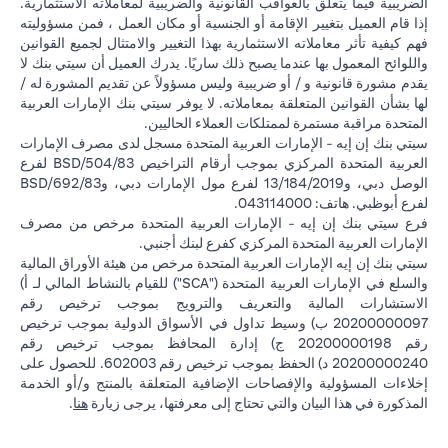
الضريبية فيما يتعلق بالعواقب القانونية والضريبية لمعاملاته الاستثمارية.
إذا قام العميل بتغيير الإقامة أو الجنسية أو مكان العمل ، فمن مسؤوليته
فهم كيفية تأثر معاملاته الاستثمارية بهذا التغيير والامتثال لجميع القوانين
واللوائح المعمول بها عندما يصبح ذلك ساريًا. يدرك العميل أن سيتي بنك لا
يقدم مشورة قانونية و / أو ضريبية وليس مسؤولاً عن تقديم المشورة له /
لها بشأن القوانين المتعلقة بمعاملاته. لا يوفر سيتي بنك الإمارات العربية
المتحدة مراقبة مستمرة لممتلكات العملاء الحاليين.
سيتي بنك إن إيه - الإمارات العربية المتحدة مسجل لدى مصرف الإمارات
العربية المتحدة المركزي بموجب أرقام التراخيص BSD/504/83 لفرع
الوصل دبي، و13/184/2019 لفرع مول الإمارات دبي، وBSD/692/83
لفرع أبوظبي. هاتف: 043114000.
فرع سيتي بنك إن إيه - الإمارات العربية المتحدة مرخص من مصرف
الإمارات العربية المتحدة المركزي كفرع لبنك أجنبي.
سيتي بنك إن إيه الإمارات العربية المتحدة مرخص من هيئة الأوراق المالية
والسلع في الإمارات العربية المتحدة ("SCA") للقيام بالنشاط المالي لـ أ)
الاستشارات المالية والتعريف والترويج بموجب ترخيص رقم
20200000097 ب) وسيط تداول في الأسواق الدولية بموجب ترخيص
رقم 20200000198 ج) إدارة المحافظ بموجب ترخيص رقم
20200000240 د) الحفظ بموجب ترخيص رقم 602003. للحصول على
إخلاءات المسؤولية والإفصاحات الإضافية المتعلقة بالمنتج و/أو الخدمة
in a new tab
المذكورة في هذا البيان والتي تحتاج إلى معرفتها، يرجى زيارة
هنا
.