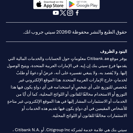
opens in a new tab
opens in a new tab
opens in a new tab
opens in a new tab
opens in a new tab
opens in a new tab
حقوق الطبع والنشر محفوظة ©2026 سيتي جروب انك.
البنود و الظروف
يوفر موقع Citibank.ae معلوماتٍ حول الحسابات والخدمات المالية التي
يقدمها فرع سيتي بنك إن.إيه. في الإمارات العربية المتحدة، ويتيح الوصول
إليها. ولا يُقصد به، ولا ينبغي تفسيره على أنه، عرضٌ أو دعوةٌ أو طلبٌ
لخدماتٍ خارج الإمارات العربية المتحدة. هذا الموقع الإلكتروني غير
مُخصص للتوزيع على أي شخصٍ أو استخدامه في أي دولةٍ يكون فيها هذا
التوزيع أو الاستخدام مخالفًا للقانون أو اللوائح المحلية، كما أن أيًا من
الخدمات أو الاستثمارات المشار إليها في هذا الموقع الإلكتروني غير متاحةٍ
للأشخاص المقيمين في أي دولةٍ يكون فيها تقديم هذه الخدمات أو
الاستثمارات مخالفًا للقانون أو اللوائح المحلية.
سيتي بنك هي علامة خدمة لشركة Citigroup Inc. أو .Citibank N.A ،