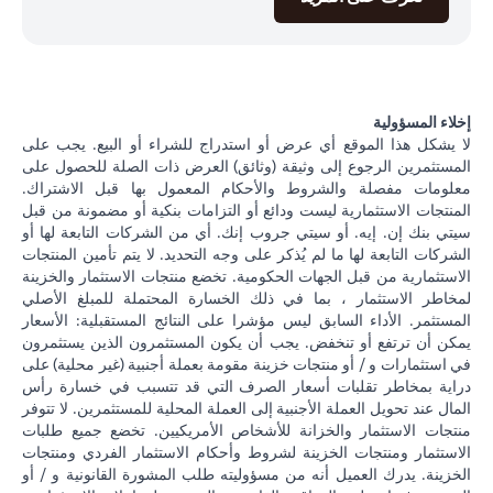
إخلاء المسؤولية
لا يشكل هذا الموقع أي عرض أو استدراج للشراء أو البيع. يجب على
المستثمرين الرجوع إلى وثيقة (وثائق) العرض ذات الصلة للحصول على
معلومات مفصلة والشروط والأحكام المعمول بها قبل الاشتراك.
المنتجات الاستثمارية ليست ودائع أو التزامات بنكية أو مضمونة من قبل
سيتي بنك إن. إيه. أو سيتي جروب إنك. أي من الشركات التابعة لها أو
الشركات التابعة لها ما لم يُذكر على وجه التحديد. لا يتم تأمين المنتجات
الاستثمارية من قبل الجهات الحكومية. تخضع منتجات الاستثمار والخزينة
لمخاطر الاستثمار ، بما في ذلك الخسارة المحتملة للمبلغ الأصلي
المستثمر. الأداء السابق ليس مؤشرا على النتائج المستقبلية: الأسعار
يمكن أن ترتفع أو تنخفض. يجب أن يكون المستثمرون الذين يستثمرون
في استثمارات و / أو منتجات خزينة مقومة بعملة أجنبية (غير محلية) على
دراية بمخاطر تقلبات أسعار الصرف التي قد تتسبب في خسارة رأس
المال عند تحويل العملة الأجنبية إلى العملة المحلية للمستثمرين. لا تتوفر
منتجات الاستثمار والخزانة للأشخاص الأمريكيين. تخضع جميع طلبات
الاستثمار ومنتجات الخزينة لشروط وأحكام الاستثمار الفردي ومنتجات
الخزينة. يدرك العميل أنه من مسؤوليته طلب المشورة القانونية و / أو