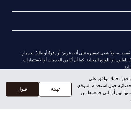
(opens in a new tab)
(opens in a new tab)
(opens in a new tab)
(opens in a new tab)
ا. ولا يُقصد به، ولا ينبغي تفسيره على أنه، عرضٌ أو دعوةٌ أو طلبٌ لخدماتٍ
لقانون أو اللوائح المحلية، كما أن أيًا من الخدمات أو الاستثمارات
لية.
افق' ، فإنك توافق على
إحصائية حول استخدام الموقع.
تهيئة
قبول
تها لهم أو التي جمعوها من
CN-1002019
لفرع أبوظبي. هاتف: 4000 311 04.
سيتي بنك إن إيه الإمارات العربية المتحدة مرخص من هيئة الأوراق المالية والسلع في الإمارات العربية المتحدة ("SCA") للقيام بالنشاط المالي لـ أ) الاستشارات المالية والتعريف والترويج بموجب ترخيص رقم 20200000097 ب)