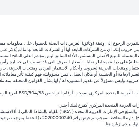
تثمرين الرجوع إلى وثيقة (وثائق) العرض ذات الصلة للحصول على معلومات مفصل
 جروب إنك. أي من الشركات التابعة لها أو الشركات التابعة لها ما لم يُذكر على 
 المحتملة للمبلغ الأصلي المستثمر. الأداء السابق ليس مؤشرا على النتائج المست
حلية) على دراية بمخاطر تقلبات أسعار الصرف التي قد تتسبب في خسارة رأس المال
ثمار ومنتجات الخزينة لشروط وأحكام الاستثمار الفردي ومنتجات الخزينة. يدرك
تغيير الإقامة أو الجنسية أو مكان العمل ، فمن مسؤوليته فهم كيفية تأثر معاملاته الا
ضريبية وليس مسؤولاً عن تقديم المشورة له / لها بشأن القوانين المتعلقة بمعامل
ت العربية المتحدة المركزي كفرع لبنك أجنبي.
(opens in a new tab)
فتها، يرجى زيارة
هنا
.