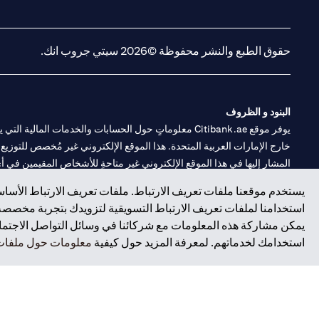
(opens in a new tab)
(opens in a new tab)
حقوق الطبع والنشر محفوظة ©2026 سيتي جروب انك.
البنود و الظروف
يوفر موقع Citibank.ae معلوماتٍ حول الحسابات والخدمات 
خارج الإمارات العربية المتحدة. هذا الموقع الإلكتروني غير مُخصص للتوزيع ع
المشار إليها في هذا الموقع الإلكتروني غير متاحةٍ للأشخاص المقيمين في أي د
يستخدم موقعنا ملفات تعريف الارتباط. ملفات تعريف الارتباط الأساسي
سيتي بنك هي علامة خدمة لشركة Citigroup Inc. أو .Citibank N.A ، مستخدمة ومسجلة في جميع أنحاء العالم.
استخدامنا لملفات تعريف الارتباط التسويقية لتزويدك بتجربة مخصصة ع
يمكن مشاركة هذه المعلومات مع شركائنا في وسائل التواصل الاجتماعي
سيتي بنك إن. إيه. الإمارات مسجل لدى مصرف الإمارات المركزي تحت أرقام التراخيص 202563 لفرع الوصل في دبي، 531989 لفرع
استخدامك لخدماتهم. لمعرفة المزيد حول كيفية
معلومات حول ملفات 
فرع سيتي بنك إن إيه - الإمارات العربية المتحدة مرخص من مصرف الإمارا
وسيط تداول في الأسواق الدولية بموجب ترخيص رقم 20200000198 ج) إدارة المحافظ بموجب ترخيص رقم 20200000240 د) الحفظ بموجب ترخيص رقم 602003.
حقوق الطبع والنشر محفوظة ©2026 سيتي جروب انك.