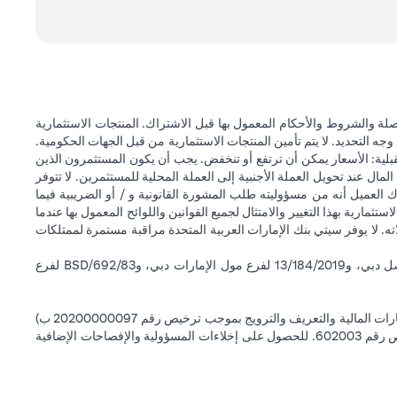
ة والشروط والأحكام المعمول بها قبل الاشتراك. المنتجات الاستثمارية
وجه التحديد. لا يتم تأمين المنتجات الاستثمارية من قبل الجهات الحكومية.
قبلية: الأسعار يمكن أن ترتفع أو تنخفض. يجب أن يكون المستثمرون الذين
 عند تحويل العملة الأجنبية إلى العملة المحلية للمستثمرين. لا تتوفر
 العميل أنه من مسؤوليته طلب المشورة القانونية و / أو الضريبية فيما
ستثمارية بهذا التغيير والامتثال لجميع القوانين واللوائح المعمول بها عندما
اته. لا يوفر سيتي بنك الإمارات العربية المتحدة مراقبة مستمرة لممتلكات
سيتي بنك إن إيه - الإمارات العربية المتحدة مسجل لدى مصرف الإمارات العربية المتحدة المركزي بموجب أرقام التراخيص BSD/504/83 لفرع الوصل دبي، و13/184/2019 لفرع مول الإمارات دبي، وBSD/692/83 لفرع
سيتي بنك إن إيه الإمارات العربية المتحدة مرخص من هيئة الأوراق المالية والسلع في الإمارات العربية المتحدة ("SCA") للقيام بالنشاط المالي لـ أ) الاستشارات المالية والتعريف والترويج بموجب ترخيص رقم 20200000097 ب)
وسيط تداول في الأسواق الدولية بموجب ترخيص رقم 20200000198 ج) إدارة المحافظ بموجب ترخيص رقم 20200000240 د) الحفظ بموجب ترخيص رقم 602003. للحصول على إخلاءات المسؤولية والإفصاحات الإضافية