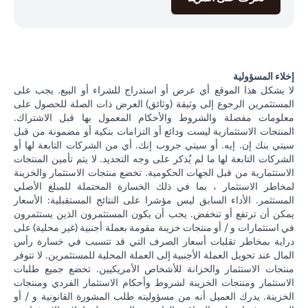
إخلاء المسؤولية
لا يشكل هذا الموقع أي عرض أو استدراج للشراء أو البيع. يجب على
المستثمرين الرجوع إلى وثيقة (وثائق) العرض ذات الصلة للحصول على
معلومات مفصلة والشروط والأحكام المعمول بها قبل الاشتراك.
المنتجات الاستثمارية ليست ودائع أو التزامات بنكية أو مضمونة من قبل
سيتي بنك إن. إيه. أو سيتي جروب إنك. أي من الشركات التابعة لها أو
الشركات التابعة لها ما لم يُذكر على وجه التحديد. لا يتم تأمين المنتجات
الاستثمارية من قبل الجهات الحكومية. تخضع منتجات الاستثمار والخزينة
لمخاطر الاستثمار ، بما في ذلك الخسارة المحتملة للمبلغ الأصلي
المستثمر. الأداء السابق ليس مؤشرا على النتائج المستقبلية: الأسعار
يمكن أن ترتفع أو تنخفض. يجب أن يكون المستثمرون الذين يستثمرون
في استثمارات و / أو منتجات خزينة مقومة بعملة أجنبية (غير محلية) على
دراية بمخاطر تقلبات أسعار الصرف التي قد تتسبب في خسارة رأس
المال عند تحويل العملة الأجنبية إلى العملة المحلية للمستثمرين. لا تتوفر
منتجات الاستثمار والخزانة للأشخاص الأمريكيين. تخضع جميع طلبات
الاستثمار ومنتجات الخزينة لشروط وأحكام الاستثمار الفردي ومنتجات
الخزينة. يدرك العميل أنه من مسؤوليته طلب المشورة القانونية و / أو