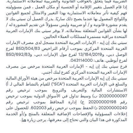
الضريبية فيما يتعلق بالعواقب القانونية والضريبية لمعاملاته الاستثمارية.
إذا قام العميل بتغيير الإقامة أو الجنسية أو مكان العمل ، فمن مسؤوليته
فهم كيفية تأثر معاملاته الاستثمارية بهذا التغيير والامتثال لجميع القوانين
واللوائح المعمول بها عندما يصبح ذلك ساريًا. يدرك العميل أن سيتي بنك لا
يقدم مشورة قانونية و / أو ضريبية وليس مسؤولاً عن تقديم المشورة له /
لها بشأن القوانين المتعلقة بمعاملاته. لا يوفر سيتي بنك الإمارات العربية
المتحدة مراقبة مستمرة لممتلكات العملاء الحاليين.
سيتي بنك إن إيه - الإمارات العربية المتحدة مسجل لدى مصرف الإمارات
العربية المتحدة المركزي بموجب أرقام التراخيص BSD/504/83 لفرع
الوصل دبي، و13/184/2019 لفرع مول الإمارات دبي، وBSD/692/83
لفرع أبوظبي. هاتف: 043114000.
فرع سيتي بنك إن إيه - الإمارات العربية المتحدة مرخص من مصرف
الإمارات العربية المتحدة المركزي كفرع لبنك أجنبي.
سيتي بنك إن إيه الإمارات العربية المتحدة مرخص من هيئة الأوراق المالية
والسلع في الإمارات العربية المتحدة ("SCA") للقيام بالنشاط المالي لـ أ)
الاستشارات المالية والتعريف والترويج بموجب ترخيص رقم
20200000097 ب) وسيط تداول في الأسواق الدولية بموجب ترخيص
رقم 20200000198 ج) إدارة المحافظ بموجب ترخيص رقم
20200000240 د) الحفظ بموجب ترخيص رقم 602003. للحصول على
إخلاءات المسؤولية والإفصاحات الإضافية المتعلقة بالمنتج و/أو الخدمة
in a new tab
المذكورة في هذا البيان والتي تحتاج إلى معرفتها، يرجى زيارة
هنا
.