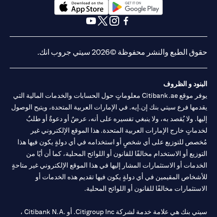
opens in a new tab
opens in a new tab
opens in a new tab
opens in a new tab
opens in a new tab
opens in a new tab
حقوق الطبع والنشر محفوظة ©2026 سيتي جروب انك.
البنود و الظروف
يوفر موقع Citibank.ae معلوماتٍ حول الحسابات والخدمات المالية التي
يقدمها فرع سيتي بنك إن.إيه. في الإمارات العربية المتحدة، ويتيح الوصول
إليها. ولا يُقصد به، ولا ينبغي تفسيره على أنه، عرضٌ أو دعوةٌ أو طلبٌ
لخدماتٍ خارج الإمارات العربية المتحدة. هذا الموقع الإلكتروني غير
مُخصص للتوزيع على أي شخصٍ أو استخدامه في أي دولةٍ يكون فيها هذا
التوزيع أو الاستخدام مخالفًا للقانون أو اللوائح المحلية، كما أن أيًا من
الخدمات أو الاستثمارات المشار إليها في هذا الموقع الإلكتروني غير متاحةٍ
للأشخاص المقيمين في أي دولةٍ يكون فيها تقديم هذه الخدمات أو
الاستثمارات مخالفًا للقانون أو اللوائح المحلية.
سيتي بنك هي علامة خدمة لشركة Citigroup Inc. أو .Citibank N.A ،