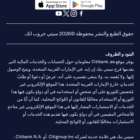
opens in a new tab
opens in a new tab
opens in a new tab
opens in a new tab
opens in a new tab
opens in a new tab
حقوق الطبع والنشر محفوظة ©2026 سيتي جروب انك.
البنود و الظروف
يوفر موقع Citibank.ae معلوماتٍ حول الحسابات والخدمات المالية التي
يقدمها فرع سيتي بنك إن.إيه. في الإمارات العربية المتحدة، ويتيح الوصول
إليها. ولا يُقصد به، ولا ينبغي تفسيره على أنه، عرضٌ أو دعوةٌ أو طلبٌ
لخدماتٍ خارج الإمارات العربية المتحدة. هذا الموقع الإلكتروني غير
مُخصص للتوزيع على أي شخصٍ أو استخدامه في أي دولةٍ يكون فيها هذا
التوزيع أو الاستخدام مخالفًا للقانون أو اللوائح المحلية، كما أن أيًا من
الخدمات أو الاستثمارات المشار إليها في هذا الموقع الإلكتروني غير متاحةٍ
للأشخاص المقيمين في أي دولةٍ يكون فيها تقديم هذه الخدمات أو
الاستثمارات مخالفًا للقانون أو اللوائح المحلية.
سيتي بنك هي علامة خدمة لشركة Citigroup Inc. أو .Citibank N.A ،