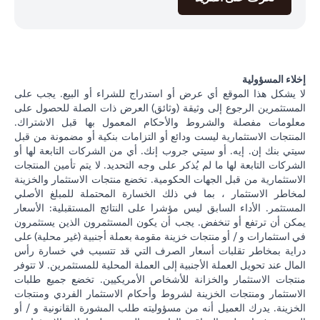
إخلاء المسؤولية
لا يشكل هذا الموقع أي عرض أو استدراج للشراء أو البيع. يجب على
المستثمرين الرجوع إلى وثيقة (وثائق) العرض ذات الصلة للحصول على
معلومات مفصلة والشروط والأحكام المعمول بها قبل الاشتراك.
المنتجات الاستثمارية ليست ودائع أو التزامات بنكية أو مضمونة من قبل
سيتي بنك إن. إيه. أو سيتي جروب إنك. أي من الشركات التابعة لها أو
الشركات التابعة لها ما لم يُذكر على وجه التحديد. لا يتم تأمين المنتجات
الاستثمارية من قبل الجهات الحكومية. تخضع منتجات الاستثمار والخزينة
لمخاطر الاستثمار ، بما في ذلك الخسارة المحتملة للمبلغ الأصلي
المستثمر. الأداء السابق ليس مؤشرا على النتائج المستقبلية: الأسعار
يمكن أن ترتفع أو تنخفض. يجب أن يكون المستثمرون الذين يستثمرون
في استثمارات و / أو منتجات خزينة مقومة بعملة أجنبية (غير محلية) على
دراية بمخاطر تقلبات أسعار الصرف التي قد تتسبب في خسارة رأس
المال عند تحويل العملة الأجنبية إلى العملة المحلية للمستثمرين. لا تتوفر
منتجات الاستثمار والخزانة للأشخاص الأمريكيين. تخضع جميع طلبات
الاستثمار ومنتجات الخزينة لشروط وأحكام الاستثمار الفردي ومنتجات
الخزينة. يدرك العميل أنه من مسؤوليته طلب المشورة القانونية و / أو