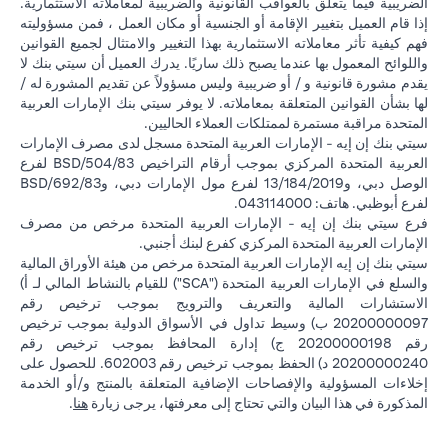
الضريبية فيما يتعلق بالعواقب القانونية والضريبية لمعاملاته الاستثمارية.
إذا قام العميل بتغيير الإقامة أو الجنسية أو مكان العمل ، فمن مسؤوليته
فهم كيفية تأثر معاملاته الاستثمارية بهذا التغيير والامتثال لجميع القوانين
واللوائح المعمول بها عندما يصبح ذلك ساريًا. يدرك العميل أن سيتي بنك لا
يقدم مشورة قانونية و / أو ضريبية وليس مسؤولاً عن تقديم المشورة له /
لها بشأن القوانين المتعلقة بمعاملاته. لا يوفر سيتي بنك الإمارات العربية
المتحدة مراقبة مستمرة لممتلكات العملاء الحاليين.
سيتي بنك إن إيه - الإمارات العربية المتحدة مسجل لدى مصرف الإمارات
العربية المتحدة المركزي بموجب أرقام التراخيص BSD/504/83 لفرع
الوصل دبي، و13/184/2019 لفرع مول الإمارات دبي، وBSD/692/83
لفرع أبوظبي. هاتف: 043114000.
فرع سيتي بنك إن إيه - الإمارات العربية المتحدة مرخص من مصرف
الإمارات العربية المتحدة المركزي كفرع لبنك أجنبي.
سيتي بنك إن إيه الإمارات العربية المتحدة مرخص من هيئة الأوراق المالية
والسلع في الإمارات العربية المتحدة ("SCA") للقيام بالنشاط المالي لـ أ)
الاستشارات المالية والتعريف والترويج بموجب ترخيص رقم
20200000097 ب) وسيط تداول في الأسواق الدولية بموجب ترخيص
رقم 20200000198 ج) إدارة المحافظ بموجب ترخيص رقم
20200000240 د) الحفظ بموجب ترخيص رقم 602003. للحصول على
إخلاءات المسؤولية والإفصاحات الإضافية المتعلقة بالمنتج و/أو الخدمة
in a new tab
المذكورة في هذا البيان والتي تحتاج إلى معرفتها، يرجى زيارة
هنا
.