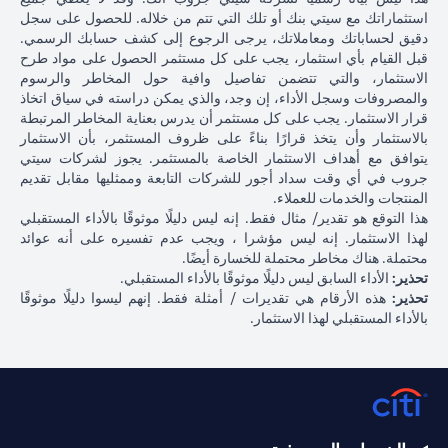
استثماراتك مع سيتي بنك أو تلك التي تتم من خلاله. للحصول على سجل
دقيق لحساباتك ومعاملاتك، يرجى الرجوع إلى كشف حسابك الرسمي.
قبل القيام بأي استثمار، يجب على كل مستثمر الحصول على مواد طرح
الاستثمار، والتي تتضمن تفاصيل وافية حول المخاطر والرسوم
والمصروفات وسجل الأداء، إن وجد، والذي يمكن دراسته في سياق اتخاذ
قرار الاستثمار. يجب على كل مستثمر أن يدرس بعناية المخاطر المرتبطة
بالاستثمار وأن يتخذ قرارًا بناءً على ظروف المستثمر، بأن الاستثمار
يتوافق مع أهداف الاستثمار الخاصة بالمستثمر. يجوز لشركات سيتي
جروب في أي وقت سداد أجور للشركات التابعة وممثليها مقابل تقديم
المنتجات والخدمات للعملاء.
هذا التوقع هو تقدير/ مثال فقط. إنه ليس دليلًا موثوقًا بالأداء المستقبلي
لهذا الاستثمار. إنه ليس مؤشرا ، ويجب عدم تفسيره على أنه عوائد
محتملة. هناك مخاطر محتملة للخسارة أيضًا.
تحذير:
الأداء السابق ليس دليلًا موثوقًا بالأداء المستقبلي.
تحذير:
هذه الأرقام هي تقديرات / أمثلة فقط. إنهم ليسوا دليلًا موثوقًا
بالأداء المستقبلي لهذا الاستثمار.