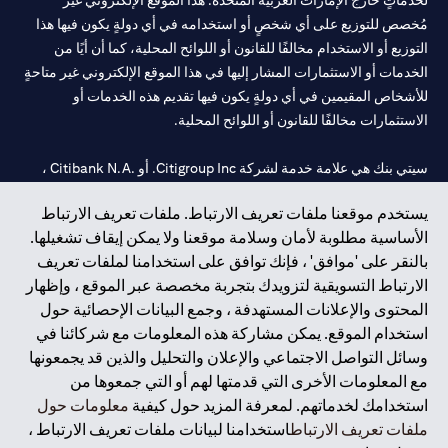
لخدماتٍ خارج الإمارات العربية المتحدة. هذا الموقع الإلكتروني غير
مُخصص للتوزيع على أي شخصٍ أو استخدامه في أي دولةٍ يكون فيها هذا
التوزيع أو الاستخدام مخالفًا للقانون أو اللوائح المحلية، كما أن أيًا من
الخدمات أو الاستثمارات المشار إليها في هذا الموقع الإلكتروني غير متاحةٍ
للأشخاص المقيمين في أي دولةٍ يكون فيها تقديم هذه الخدمات أو
الاستثمارات مخالفًا للقانون أو اللوائح المحلية.
سيتي بنك هي علامة خدمة لشركة Citigroup Inc. أو .Citibank N.A ،
مستخدمة ومسجلة في جميع أنحاء العالم.
يستخدم موقعنا ملفات تعريف الارتباط. ملفات تعريف الارتباط
الأساسية مطلوبة لأمان وسلامة موقعنا ولا يمكن إيقاف تشغيلها.
سيتي بنك إن. إيه. الإمارات مسجل لدى مصرف الإمارات المركزي تحت
بالنقر على 'موافق' ، فإنك توافق على استخدامنا لملفات تعريف
أرقام التراخيص 202563 لفرع الوصل في دبي، 531989 لفرع مول
الارتباط التسويقية لتزويدك بتجربة مخصصة عبر الموقع ، وإظهار
الإمارات في دبي، و CN-1002019 لفرع أبوظبي. هاتف: 4000 311 04.
المحتوى والإعلانات المستهدفة ، وجمع البيانات الإحصائية حول
فرع سيتي بنك إن إيه - الإمارات العربية المتحدة مرخص من مصرف
استخدام الموقع. يمكن مشاركة هذه المعلومات مع شركائنا في
الإمارات العربية المتحدة المركزي كفرع لبنك أجنبي.
وسائل التواصل الاجتماعي والإعلان والتحليل والذين قد يجمعونها
سيتي بنك إن إيه الإمارات العربية المتحدة مرخص من هيئة الأوراق المالية
مع المعلومات الأخرى التي قدمتها لهم أو التي جمعوها من
والسلع في الإمارات العربية المتحدة ("SCA") للقيام بالنشاط المالي لـ أ)
استخدامك لخدماتهم. لمعرفة المزيد حول كيفية
معلومات حول
الاستشارات المالية والتعريف والترويج بموجب ترخيص رقم
ملفات تعريف الارتباط
استخدامنا لبيانات ملفات تعريف الارتباط ،
20200000097 ب) وسيط تداول في الأسواق الدولية بموجب ترخيص