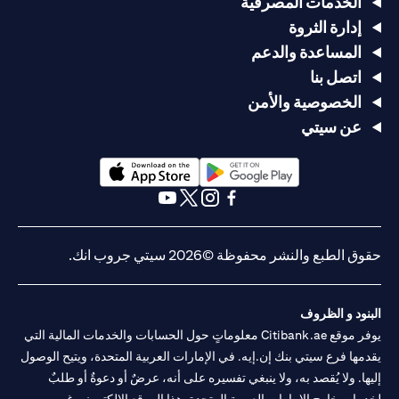
الخدمات المصرفية
إدارة الثروة
المساعدة والدعم
اتصل بنا
الخصوصية والأمن
عن سيتي
opens in a new tab
opens in a new tab
opens in a new tab
opens in a new tab
opens in a new tab
opens in a new tab
حقوق الطبع والنشر محفوظة ©2026 سيتي جروب انك.
البنود و الظروف
يوفر موقع Citibank.ae معلوماتٍ حول الحسابات والخدمات المالية التي
يقدمها فرع سيتي بنك إن.إيه. في الإمارات العربية المتحدة، ويتيح الوصول
إليها. ولا يُقصد به، ولا ينبغي تفسيره على أنه، عرضٌ أو دعوةٌ أو طلبٌ