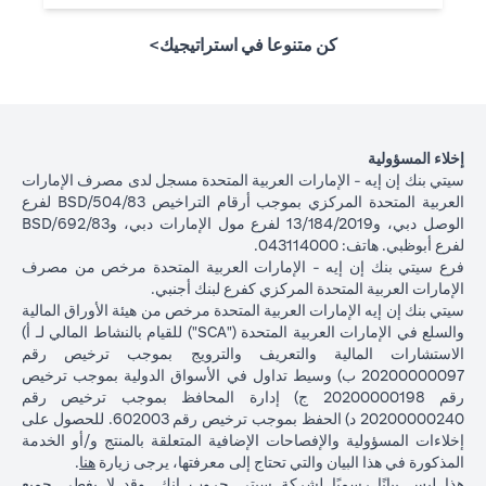
كن متنوعا في استراتيجيك>
إخلاء المسؤولية
سيتي بنك إن إيه - الإمارات العربية المتحدة مسجل لدى مصرف الإمارات
العربية المتحدة المركزي بموجب أرقام التراخيص BSD/504/83 لفرع
الوصل دبي، و13/184/2019 لفرع مول الإمارات دبي، وBSD/692/83
لفرع أبوظبي. هاتف: 043114000.
فرع سيتي بنك إن إيه - الإمارات العربية المتحدة مرخص من مصرف
الإمارات العربية المتحدة المركزي كفرع لبنك أجنبي.
سيتي بنك إن إيه الإمارات العربية المتحدة مرخص من هيئة الأوراق المالية
والسلع في الإمارات العربية المتحدة ("SCA") للقيام بالنشاط المالي لـ أ)
الاستشارات المالية والتعريف والترويج بموجب ترخيص رقم
20200000097 ب) وسيط تداول في الأسواق الدولية بموجب ترخيص
رقم 20200000198 ج) إدارة المحافظ بموجب ترخيص رقم
20200000240 د) الحفظ بموجب ترخيص رقم 602003. للحصول على
إخلاءات المسؤولية والإفصاحات الإضافية المتعلقة بالمنتج و/أو الخدمة
in a new tab
المذكورة في هذا البيان والتي تحتاج إلى معرفتها، يرجى زيارة
هنا
.
هذا ليس بيانًا رسميًا لشركة سيتي جروب انك. وقد لا يغطي جميع