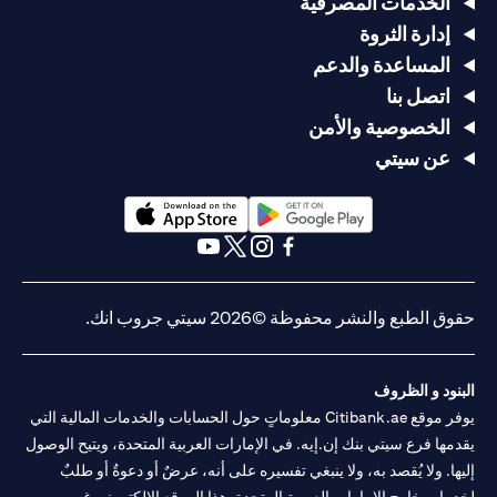
الخدمات المصرفية
إدارة الثروة
المساعدة والدعم
اتصل بنا
الخصوصية والأمن
عن سيتي
(opens in a new tab)
(opens in a new tab)
(opens in a new tab)
(opens in a new tab)
(opens in a new tab)
(opens in a new tab)
حقوق الطبع والنشر محفوظة ©2026 سيتي جروب انك.
البنود و الظروف
يوفر موقع Citibank.ae معلوماتٍ حول الحسابات والخدمات المالية التي
يقدمها فرع سيتي بنك إن.إيه. في الإمارات العربية المتحدة، ويتيح الوصول
إليها. ولا يُقصد به، ولا ينبغي تفسيره على أنه، عرضٌ أو دعوةٌ أو طلبٌ