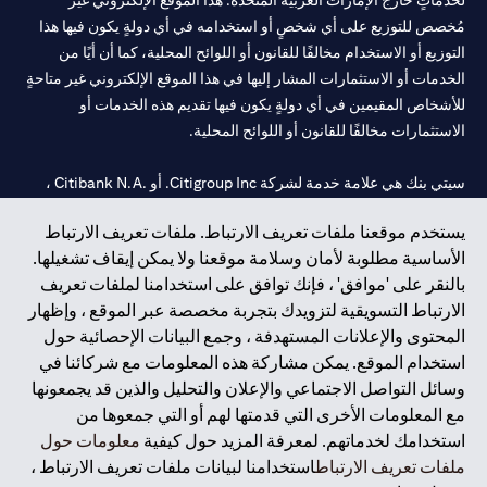
لخدماتٍ خارج الإمارات العربية المتحدة. هذا الموقع الإلكتروني غير
مُخصص للتوزيع على أي شخصٍ أو استخدامه في أي دولةٍ يكون فيها هذا
التوزيع أو الاستخدام مخالفًا للقانون أو اللوائح المحلية، كما أن أيًا من
الخدمات أو الاستثمارات المشار إليها في هذا الموقع الإلكتروني غير متاحةٍ
للأشخاص المقيمين في أي دولةٍ يكون فيها تقديم هذه الخدمات أو
الاستثمارات مخالفًا للقانون أو اللوائح المحلية.
سيتي بنك هي علامة خدمة لشركة Citigroup Inc. أو .Citibank N.A ،
مستخدمة ومسجلة في جميع أنحاء العالم.
يستخدم موقعنا ملفات تعريف الارتباط. ملفات تعريف الارتباط
الأساسية مطلوبة لأمان وسلامة موقعنا ولا يمكن إيقاف تشغيلها.
سيتي بنك إن. إيه. الإمارات مسجل لدى مصرف الإمارات المركزي تحت
بالنقر على 'موافق' ، فإنك توافق على استخدامنا لملفات تعريف
أرقام التراخيص 202563 لفرع الوصل في دبي، 531989 لفرع مول
الارتباط التسويقية لتزويدك بتجربة مخصصة عبر الموقع ، وإظهار
الإمارات في دبي، و
CN-1002019
لفرع أبوظبي. هاتف: 4000 311 04.
المحتوى والإعلانات المستهدفة ، وجمع البيانات الإحصائية حول
فرع سيتي بنك إن إيه - الإمارات العربية المتحدة مرخص من مصرف
استخدام الموقع. يمكن مشاركة هذه المعلومات مع شركائنا في
الإمارات العربية المتحدة المركزي كفرع لبنك أجنبي.
وسائل التواصل الاجتماعي والإعلان والتحليل والذين قد يجمعونها
سيتي بنك إن إيه الإمارات العربية المتحدة مرخص من هيئة الأوراق المالية
مع المعلومات الأخرى التي قدمتها لهم أو التي جمعوها من
والسلع في الإمارات العربية المتحدة ("SCA") للقيام بالنشاط المالي لـ أ)
استخدامك لخدماتهم. لمعرفة المزيد حول كيفية
معلومات حول
الاستشارات المالية والتعريف والترويج بموجب ترخيص رقم
ملفات تعريف الارتباط
استخدامنا لبيانات ملفات تعريف الارتباط ،
20200000097 ب) وسيط تداول في الأسواق الدولية بموجب ترخيص