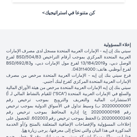
كن متنوعا في استراتيجيك>
إخلاء المسؤولية
سيتي بنك إن إيه - الإمارات العربية المتحدة مسجل لدى مصرف الإمارات
العربية المتحدة المركزي بموجب أرقام التراخيص BSD/504/83 لفرع
الوصل دبي، و13/184/2019 لفرع مول الإمارات دبي، وBSD/692/83
لفرع أبوظبي. هاتف: 043114000.
فرع سيتي بنك إن إيه - الإمارات العربية المتحدة مرخص من مصرف
الإمارات العربية المتحدة المركزي كفرع لبنك أجنبي.
سيتي بنك إن إيه الإمارات العربية المتحدة مرخص من هيئة الأوراق المالية
والسلع في الإمارات العربية المتحدة ("SCA") للقيام بالنشاط المالي لـ أ)
الاستشارات المالية والتعريف والترويج بموجب ترخيص رقم
20200000097 ب) وسيط تداول في الأسواق الدولية بموجب ترخيص
رقم 20200000198 ج) إدارة المحافظ بموجب ترخيص رقم
20200000240 د) الحفظ بموجب ترخيص رقم 602003. للحصول على
إخلاءات المسؤولية والإفصاحات الإضافية المتعلقة بالمنتج و/أو الخدمة
(opens in a new tab)
المذكورة في هذا البيان والتي تحتاج إلى معرفتها، يرجى زيارة
هنا
.
هذا ليس بيانًا رسميًا لشركة سيتي جروب انك. وقد لا يغطي جميع