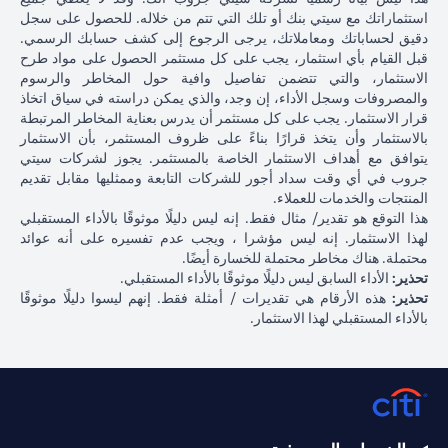
استثماراتك مع سيتي بنك أو تلك التي تتم من خلاله. للحصول على سجل
دقيق لحساباتك ومعاملاتك، يرجى الرجوع إلى كشف حسابك الرسمي.
قبل القيام بأي استثمار، يجب على كل مستثمر الحصول على مواد طرح
الاستثمار، والتي تتضمن تفاصيل وافية حول المخاطر والرسوم
والمصروفات وسجل الأداء، إن وجد، والذي يمكن دراسته في سياق اتخاذ
قرار الاستثمار. يجب على كل مستثمر أن يدرس بعناية المخاطر المرتبطة
بالاستثمار وأن يتخذ قرارًا بناءً على ظروف المستثمر، بأن الاستثمار
يتوافق مع أهداف الاستثمار الخاصة بالمستثمر. يجوز لشركات سيتي
جروب في أي وقت سداد أجور للشركات التابعة وممثليها مقابل تقديم
المنتجات والخدمات للعملاء.
هذا التوقع هو تقدير/ مثال فقط. إنه ليس دليلًا موثوقًا بالأداء المستقبلي
لهذا الاستثمار. إنه ليس مؤشرا ، ويجب عدم تفسيره على أنه عوائد
محتملة. هناك مخاطر محتملة للخسارة أيضًا.
تحذير:
الأداء السابق ليس دليلًا موثوقًا بالأداء المستقبلي.
تحذير:
هذه الأرقام هي تقديرات / أمثلة فقط. إنهم ليسوا دليلًا موثوقًا
بالأداء المستقبلي لهذا الاستثمار.