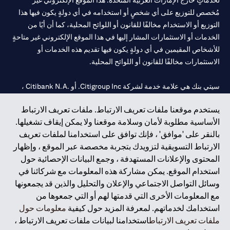
لخدماتٍ خارج الإمارات العربية المتحدة. هذا الموقع الإلكتروني غير
مُخصص للتوزيع على أي شخصٍ أو استخدامه في أي دولةٍ يكون فيها هذا
التوزيع أو الاستخدام مخالفًا للقانون أو اللوائح المحلية، كما أن أيًا من
الخدمات أو الاستثمارات المشار إليها في هذا الموقع الإلكتروني غير متاحةٍ
للأشخاص المقيمين في أي دولةٍ يكون فيها تقديم هذه الخدمات أو
الاستثمارات مخالفًا للقانون أو اللوائح المحلية.
سيتي بنك هي علامة خدمة لشركة Citigroup Inc. أو .Citibank N.A ،
مستخدمة ومسجلة في جميع أنحاء العالم.
يستخدم موقعنا ملفات تعريف الارتباط. ملفات تعريف الارتباط
الأساسية مطلوبة لأمان وسلامة موقعنا ولا يمكن إيقاف تشغيلها.
سيتي بنك إن. إيه. الإمارات مسجل لدى مصرف الإمارات المركزي تحت
بالنقر على 'موافق' ، فإنك توافق على استخدامنا لملفات تعريف
أرقام التراخيص 202563 لفرع الوصل في دبي، 531989 لفرع مول
الارتباط التسويقية لتزويدك بتجربة مخصصة عبر الموقع ، وإظهار
الإمارات في دبي، و
CN-1002019
لفرع أبوظبي. هاتف: 4000 311 04.
المحتوى والإعلانات المستهدفة ، وجمع البيانات الإحصائية حول
فرع سيتي بنك إن إيه - الإمارات العربية المتحدة مرخص من مصرف
استخدام الموقع. يمكن مشاركة هذه المعلومات مع شركائنا في
الإمارات العربية المتحدة المركزي كفرع لبنك أجنبي.
وسائل التواصل الاجتماعي والإعلان والتحليل والذين قد يجمعونها
سيتي بنك إن إيه الإمارات العربية المتحدة مرخص من هيئة الأوراق المالية
مع المعلومات الأخرى التي قدمتها لهم أو التي جمعوها من
والسلع في الإمارات العربية المتحدة ("SCA") للقيام بالنشاط المالي لـ أ)
استخدامك لخدماتهم. لمعرفة المزيد حول كيفية
معلومات حول
الاستشارات المالية والتعريف والترويج بموجب ترخيص رقم
ملفات تعريف الارتباط
استخدامنا لبيانات ملفات تعريف الارتباط ،
20200000097 ب) وسيط تداول في الأسواق الدولية بموجب ترخيص