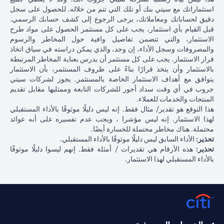
استثماراتك مع سيتي بنك أو تلك التي تتم من خلاله. للحصول على سجل
دقيق لحساباتك ومعاملاتك، يرجى الرجوع إلى كشف حسابك الرسمي.
قبل القيام بأي استثمار، يجب على كل مستثمر الحصول على مواد طرح
الاستثمار، والتي تتضمن تفاصيل وافية حول المخاطر والرسوم
والمصروفات وسجل الأداء، إن وجد، والذي يمكن دراسته في سياق اتخاذ
قرار الاستثمار. يجب على كل مستثمر أن يدرس بعناية المخاطر المرتبطة
بالاستثمار وأن يتخذ قرارًا بناءً على ظروف المستثمر، بأن الاستثمار
يتوافق مع أهداف الاستثمار الخاصة بالمستثمر. يجوز لشركات سيتي
جروب في أي وقت سداد أجور للشركات التابعة وممثليها مقابل تقديم
المنتجات والخدمات للعملاء.
هذا التوقع هو تقدير/ مثال فقط. إنه ليس دليلًا موثوقًا بالأداء المستقبلي
لهذا الاستثمار. إنه ليس مؤشرا ، ويجب عدم تفسيره على أنه عوائد
محتملة. هناك مخاطر محتملة للخسارة أيضًا.
تحذير:
الأداء السابق ليس دليلًا موثوقًا بالأداء المستقبلي.
تحذير:
هذه الأرقام هي تقديرات / أمثلة فقط. إنهم ليسوا دليلًا موثوقًا
بالأداء المستقبلي لهذا الاستثمار.