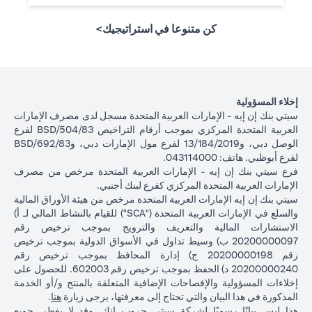
كن متنوعا في استراتيجيك>
إخلاء المسؤولية
سيتي بنك إن إيه - الإمارات العربية المتحدة مسجل لدى مصرف الإمارات
العربية المتحدة المركزي بموجب أرقام التراخيص BSD/504/83 لفرع
الوصل دبي، و13/184/2019 لفرع مول الإمارات دبي، وBSD/692/83
لفرع أبوظبي. هاتف: 043114000.
فرع سيتي بنك إن إيه - الإمارات العربية المتحدة مرخص من مصرف
الإمارات العربية المتحدة المركزي كفرع لبنك أجنبي.
سيتي بنك إن إيه الإمارات العربية المتحدة مرخص من هيئة الأوراق المالية
والسلع في الإمارات العربية المتحدة ("SCA") للقيام بالنشاط المالي لـ أ)
الاستشارات المالية والتعريف والترويج بموجب ترخيص رقم
20200000097 ب) وسيط تداول في الأسواق الدولية بموجب ترخيص
رقم 20200000198 ج) إدارة المحافظ بموجب ترخيص رقم
20200000240 د) الحفظ بموجب ترخيص رقم 602003. للحصول على
إخلاءات المسؤولية والإفصاحات الإضافية المتعلقة بالمنتج و/أو الخدمة
(opens in a new tab)
المذكورة في هذا البيان والتي تحتاج إلى معرفتها، يرجى زيارة
هنا
.
هذا ليس بيانًا رسميًا لشركة سيتي جروب انك. وقد لا يغطي جميع