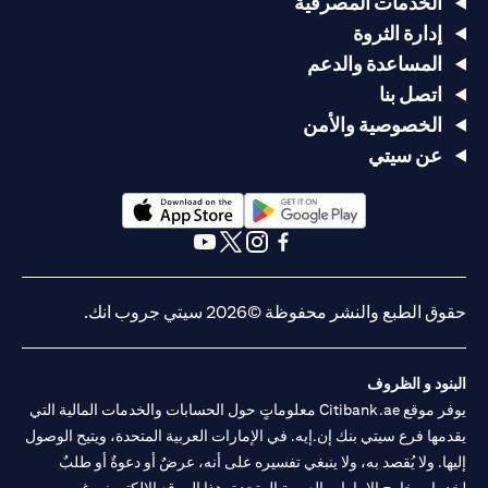
الخدمات المصرفية
إدارة الثروة
المساعدة والدعم
اتصل بنا
الخصوصية والأمن
عن سيتي
(opens in a new tab)
(opens in a new tab)
(opens in a new tab)
(opens in a new tab)
(opens in a new tab)
(opens in a new tab)
حقوق الطبع والنشر محفوظة ©2026 سيتي جروب انك.
البنود و الظروف
يوفر موقع Citibank.ae معلوماتٍ حول الحسابات والخدمات المالية التي
يقدمها فرع سيتي بنك إن.إيه. في الإمارات العربية المتحدة، ويتيح الوصول
إليها. ولا يُقصد به، ولا ينبغي تفسيره على أنه، عرضٌ أو دعوةٌ أو طلبٌ