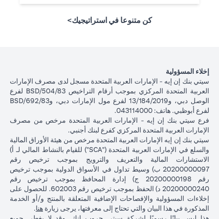
كن متنوعا في استراتيجيك>
إخلاء المسؤولية
سيتي بنك إن إيه - الإمارات العربية المتحدة مسجل لدى مصرف الإمارات
العربية المتحدة المركزي بموجب أرقام التراخيص BSD/504/83 لفرع
الوصل دبي، و13/184/2019 لفرع مول الإمارات دبي، وBSD/692/83
لفرع أبوظبي. هاتف: 043114000.
فرع سيتي بنك إن إيه - الإمارات العربية المتحدة مرخص من مصرف
الإمارات العربية المتحدة المركزي كفرع لبنك أجنبي.
سيتي بنك إن إيه الإمارات العربية المتحدة مرخص من هيئة الأوراق المالية
والسلع في الإمارات العربية المتحدة ("SCA") للقيام بالنشاط المالي لـ أ)
الاستشارات المالية والتعريف والترويج بموجب ترخيص رقم
20200000097 ب) وسيط تداول في الأسواق الدولية بموجب ترخيص
رقم 20200000198 ج) إدارة المحافظ بموجب ترخيص رقم
20200000240 د) الحفظ بموجب ترخيص رقم 602003. للحصول على
إخلاءات المسؤولية والإفصاحات الإضافية المتعلقة بالمنتج و/أو الخدمة
in a new tab
المذكورة في هذا البيان والتي تحتاج إلى معرفتها، يرجى زيارة
هنا
.
هذا ليس بيانًا رسميًا لشركة سيتي جروب انك. وقد لا يغطي جميع