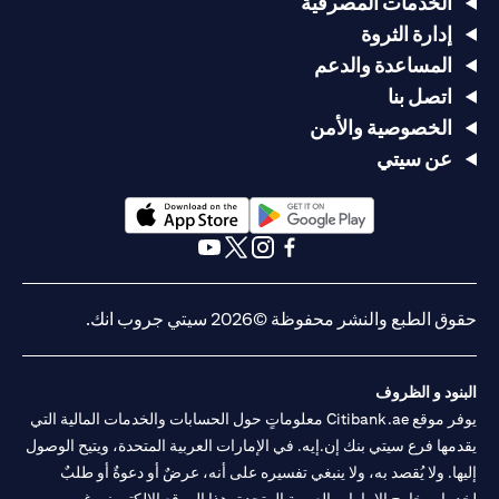
الخدمات المصرفية
إدارة الثروة
المساعدة والدعم
اتصل بنا
الخصوصية والأمن
عن سيتي
opens in a new tab
opens in a new tab
opens in a new tab
opens in a new tab
opens in a new tab
opens in a new tab
حقوق الطبع والنشر محفوظة ©2026 سيتي جروب انك.
البنود و الظروف
يوفر موقع Citibank.ae معلوماتٍ حول الحسابات والخدمات المالية التي
يقدمها فرع سيتي بنك إن.إيه. في الإمارات العربية المتحدة، ويتيح الوصول
إليها. ولا يُقصد به، ولا ينبغي تفسيره على أنه، عرضٌ أو دعوةٌ أو طلبٌ