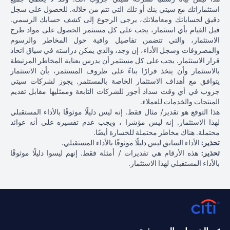
استثماراتك مع سيتي بنك أو تلك التي تتم من خلاله. للحصول على سجل
دقيق لحساباتك ومعاملاتك، يرجى الرجوع إلى كشف حسابك الرسمي.
قبل القيام بأي استثمار، يجب على كل مستثمر الحصول على مواد طرح
الاستثمار، والتي تتضمن تفاصيل وافية حول المخاطر والرسوم
والمصروفات وسجل الأداء، إن وجد، والذي يمكن دراسته في سياق اتخاذ
قرار الاستثمار. يجب على كل مستثمر أن يدرس بعناية المخاطر المرتبطة
بالاستثمار وأن يتخذ قرارًا بناءً على ظروف المستثمر، بأن الاستثمار
يتوافق مع أهداف الاستثمار الخاصة بالمستثمر. يجوز لشركات سيتي
جروب في أي وقت سداد أجور للشركات التابعة وممثليها مقابل تقديم
المنتجات والخدمات للعملاء.
هذا التوقع هو تقدير/ مثال فقط. إنه ليس دليلًا موثوقًا بالأداء المستقبلي
لهذا الاستثمار. إنه ليس مؤشرا ، ويجب عدم تفسيره على أنه عوائد
محتملة. هناك مخاطر محتملة للخسارة أيضًا.
تحذير:
الأداء السابق ليس دليلًا موثوقًا بالأداء المستقبلي.
تحذير:
هذه الأرقام هي تقديرات / أمثلة فقط. إنهم ليسوا دليلًا موثوقًا
بالأداء المستقبلي لهذا الاستثمار.