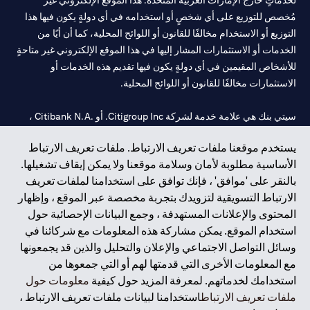
لخدماتٍ خارج الإمارات العربية المتحدة. هذا الموقع الإلكتروني غير
مُخصص للتوزيع على أي شخصٍ أو استخدامه في أي دولةٍ يكون فيها هذا
التوزيع أو الاستخدام مخالفًا للقانون أو اللوائح المحلية، كما أن أيًا من
الخدمات أو الاستثمارات المشار إليها في هذا الموقع الإلكتروني غير متاحةٍ
للأشخاص المقيمين في أي دولةٍ يكون فيها تقديم هذه الخدمات أو
الاستثمارات مخالفًا للقانون أو اللوائح المحلية.
سيتي بنك هي علامة خدمة لشركة Citigroup Inc. أو .Citibank N.A ،
مستخدمة ومسجلة في جميع أنحاء العالم.
يستخدم موقعنا ملفات تعريف الارتباط. ملفات تعريف الارتباط
الأساسية مطلوبة لأمان وسلامة موقعنا ولا يمكن إيقاف تشغيلها.
سيتي بنك إن. إيه. الإمارات مسجل لدى مصرف الإمارات المركزي تحت
بالنقر على 'موافق' ، فإنك توافق على استخدامنا لملفات تعريف
أرقام التراخيص 202563 لفرع الوصل في دبي، 531989 لفرع مول
الارتباط التسويقية لتزويدك بتجربة مخصصة عبر الموقع ، وإظهار
الإمارات في دبي، و CN-1002019 لفرع أبوظبي. هاتف: 4000 311 04.
المحتوى والإعلانات المستهدفة ، وجمع البيانات الإحصائية حول
فرع سيتي بنك إن إيه - الإمارات العربية المتحدة مرخص من مصرف
استخدام الموقع. يمكن مشاركة هذه المعلومات مع شركائنا في
الإمارات العربية المتحدة المركزي كفرع لبنك أجنبي.
وسائل التواصل الاجتماعي والإعلان والتحليل والذين قد يجمعونها
سيتي بنك إن إيه الإمارات العربية المتحدة مرخص من هيئة الأوراق المالية
مع المعلومات الأخرى التي قدمتها لهم أو التي جمعوها من
والسلع في الإمارات العربية المتحدة ("SCA") للقيام بالنشاط المالي لـ أ)
استخدامك لخدماتهم. لمعرفة المزيد حول كيفية
معلومات حول
الاستشارات المالية والتعريف والترويج بموجب ترخيص رقم
ملفات تعريف الارتباط
استخدامنا لبيانات ملفات تعريف الارتباط ،
20200000097 ب) وسيط تداول في الأسواق الدولية بموجب ترخيص