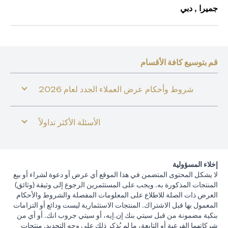
جميرا , دبي
قم بتوسيع كافة الأقسام
شروط وأحكام عرض العملاء الجدد لعام 2026
الأسئلة الأكثر تداولاً
إخلاء المسؤولية
لا يشكل المحتوى المتضمن في هذا الموقع أي عرض أو دعوة لشراء أو بيع
المنتجات المذكورة به. ويجب على المستثمرين الرجوع إلى وثيقة (وثائق)
العرض ذات الصلة للاطلاع على المعلومات المفصلة والشروط والأحكام
المعمول بها قبل الاشتراك. المنتجات الاستثمارية ليست ودائع أو التزامات
بنكية مضمونة من قبل سيتي بنك إن.إيه، أو سيتي جروب انك. أو أي من
شركاتهما الفرعية أو التابعة، ما لم يُذكر ذلك على وجه التحديد. منتجات