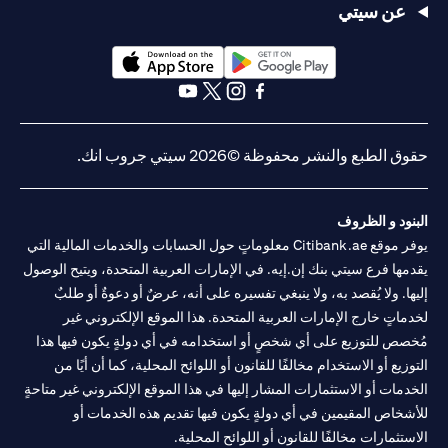
عن سيتي
opens in a new tab
opens in a new tab
opens in a new tab
opens in a new tab
opens in a new tab
opens in a new tab
حقوق الطبع والنشر محفوظة ©2026 سيتي جروب انك.
البنود و الظروف
يوفر موقع Citibank.ae معلوماتٍ حول الحسابات والخدمات المالية التي
يقدمها فرع سيتي بنك إن.إيه. في الإمارات العربية المتحدة، ويتيح الوصول
إليها. ولا يُقصد به، ولا ينبغي تفسيره على أنه، عرضٌ أو دعوةٌ أو طلبٌ
لخدماتٍ خارج الإمارات العربية المتحدة. هذا الموقع الإلكتروني غير
مُخصص للتوزيع على أي شخصٍ أو استخدامه في أي دولةٍ يكون فيها هذا
التوزيع أو الاستخدام مخالفًا للقانون أو اللوائح المحلية، كما أن أيًا من
الخدمات أو الاستثمارات المشار إليها في هذا الموقع الإلكتروني غير متاحةٍ
للأشخاص المقيمين في أي دولةٍ يكون فيها تقديم هذه الخدمات أو
الاستثمارات مخالفًا للقانون أو اللوائح المحلية.