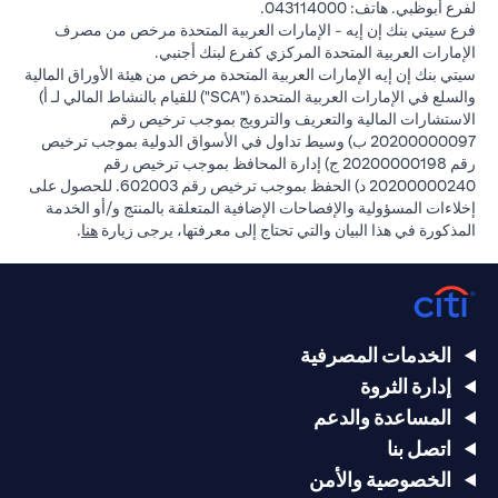
لفرع أبوظبي. هاتف: 043114000.
فرع سيتي بنك إن إيه - الإمارات العربية المتحدة مرخص من مصرف
الإمارات العربية المتحدة المركزي كفرع لبنك أجنبي.
سيتي بنك إن إيه الإمارات العربية المتحدة مرخص من هيئة الأوراق المالية
والسلع في الإمارات العربية المتحدة ("SCA") للقيام بالنشاط المالي لـ أ)
الاستشارات المالية والتعريف والترويج بموجب ترخيص رقم
20200000097 ب) وسيط تداول في الأسواق الدولية بموجب ترخيص
رقم 20200000198 ج) إدارة المحافظ بموجب ترخيص رقم
20200000240 د) الحفظ بموجب ترخيص رقم 602003. للحصول على
إخلاءات المسؤولية والإفصاحات الإضافية المتعلقة بالمنتج و/أو الخدمة
in a new tab
المذكورة في هذا البيان والتي تحتاج إلى معرفتها، يرجى زيارة
هنا
.
الخدمات المصرفية
إدارة الثروة
المساعدة والدعم
اتصل بنا
الخصوصية والأمن