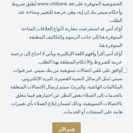
opens in a new tab
الخصوصية المتوفرة على
www.citibank.ae
تُطبق شروط
وأحكام سيتي بنك إن إيه، وهي عرضة للتغيير ومتاحة عند
الطلب.
أؤكد أنني قد استعرضت مقارنة لأنواع العلاقات المتاحة
opens in a new tab
المتوفرة
هنا
إلى جانب الرسوم والتكاليف المطبقة
opens in a new tab
المتوفرة
هنا
.
أؤكد أنني أقرأ وأفهم اللغة الإنكليزية وبأني لا احتاج إلى ترجمة
عربية للشروط والأحكام المتعلقة بهذا الطلب.
أوافق على تلقي اتصالات تسويقية من بنك سيتي عبر قنوات
سيتي (مثل الرسائل النصية القصيرة، البريد الإلكتروني،
المكالمات الهاتفية، والبريد). سيتم إرسال الاتصالات المتعلقة
بالخدمات إلى العملاء بغض النظر عن اختيارهم فيما يتعلق
بالاتصالات التسويقية، وذلك لضمان إبلاغ العملاء بأي تغييرات
هامة على المنتجات أو الخدمات.
قدم الآن