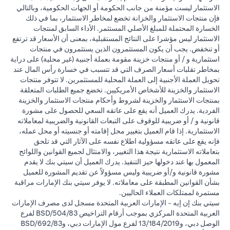
الاستثمار ليست مؤمنة من جانب الحكومة أو الجهات الحكومية، وبالتالي
فإن منتجات الاستثمار والخزانة تخضع لمخاطر الاستثمار، بما في ذلك
الخسارة المحتملة للمبلغ الأصلي المستثمر. الأداء السابق لمنتجات
الاستثمار ليس مؤشرا على النتائج المستقبلية، بمعنى أن الأسعار قد ترتفع
أو تنخفض. يجب أن يكون المستثمرون الذين يستثمرون في منتجات
استثمارية و / أو منتجات خزينة مقومة بعملة أجنبية (غير محلية) على دراية
بمخاطر تقلبات أسعار الصرف التي قد تتسبب في خسارة رأس المال عند
تحويل العملة الأجنبية إلى العملة المحلية للمستثمرين. لا تتوفر منتجات
الاستثمار والخزينة للأشخاص الأمريكيين. تخضع جميع الطلبات المتعلقة
بمنتجات الاستثمار والخزينة لشروط وأحكام منتجات الاستثمار والخزينة
الفردية. يدرك العميل أنه يقع على عاتقه السعي للحصول على مشورة
قانونية و / أو ضريبية للوقوف على التبعات القانونية والضريبية لمعاملاته
الاستثمارية. إذا قام العميل بتغيير محل إقامته أو جنسيته أو محل عمله،
فإنه يقع على عاتقه مسؤولية اطلاع نفسه على الآثار التي قد تلحق
بتعاملاته الاستثمارية نتيجة هذا التغيير، والامتثال لجميع القوانين واللوائح
المعمول بها عند دخولها حيز التنفيذ. يدرك العميل أن سيتي بنك لا يقدم
مشورة قانونية و/أو ضريبية وليس مسؤولاً عن تقديم المشورة للعميل
بشأن القوانين المطبقة على معاملاته. لا يوفر سيتي بنك الإمارات مراقبة
مستمرة لممتلكات العملاء الحاليين.
سيتي بنك إن إيه - الإمارات العربية المتحدة مسجل لدى مصرف الإمارات
العربية المتحدة المركزي بموجب أرقام التراخيص BSD/504/83 لفرع
الوصل دبي، و13/184/2019 لفرع مول الإمارات دبي، وBSD/692/83