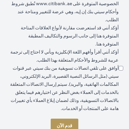
opens in a new tab
الخصوصية المتوفرة على
www.citibank.ae
تُطبق شروط
وأحكام سيتي بنك إن إيه، وهي عرضة للتغيير ومتاحة عند
الطلب.
أؤكد أنني قد استعرضت مقارنة لأنواع العلاقات المتاحة
opens in a new tab
المتوفرة
هنا
إلى جانب الرسوم والتكاليف المطبقة
opens in a new tab
المتوفرة
هنا
.
أؤكد أنني أقرأ وأفهم اللغة الإنكليزية وبأني لا احتاج إلى ترجمة
عربية للشروط والأحكام المتعلقة بهذا الطلب.
أوافق على تلقي اتصالات تسويقية من بنك سيتي عبر قنوات
سيتي (مثل الرسائل النصية القصيرة، البريد الإلكتروني،
المكالمات الهاتفية، والبريد). سيتم إرسال الاتصالات المتعلقة
بالخدمات إلى العملاء بغض النظر عن اختيارهم فيما يتعلق
بالاتصالات التسويقية، وذلك لضمان إبلاغ العملاء بأي تغييرات
هامة على المنتجات أو الخدمات.
قدم الآن