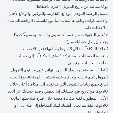
يومًا متتالية من تاريخ التمويل ("فترة الاحتفاظ").
يشمل الرصيد المؤهل: الودائع (الجارية، والتوفير، والودائع لأجل)،
والاستثمارات، والقيمة النقدية للتأمين (باستثناء الرافعة المالية).
ملاحظات هامة
لا تُعتبر التحويلات من حسابات سيتي بنك الحالية تمويلًا جديدًا.
يجب أن يظل حسابك ساريًا.
تُضاف المكافآت خلال 45 يومًا بعد انتهاء فترة الاحتفاظ.
بالنسبة للحسابات المشتركة، تُضاف المكافآت إلى حساب
صاحب الحساب الرئيسي.
التقلبات: سيعتمد رصيدك النقدي النهائي على مستوى التمويل
المؤهل الذي تحققه وتحافظ عليه باستمرار لمدة 90 يومًا. يجب
إيداع جميع زيادات التمويل التي قد تؤدي إلى مكافأة أعلى خلال
90 يومًا من تاريخ فتح حسابك. إذا انخفض رصيد حسابك عن الحد
الأدنى المطلوب لفئة مكافأة معينة خلال فترة صلاحيتها البالغة
90 يومًا، فقد يتم تعديل أهليتك لتلك المكافأة إلى فئة أدنى أو
إلغاؤها تمامًا.