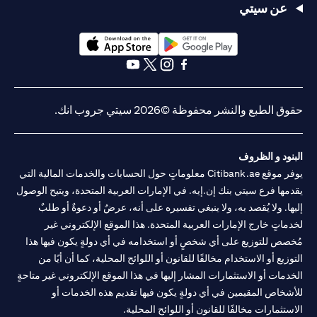
عن سيتي
opens in a new tab
opens in a new tab
opens in a new tab
opens in a new tab
opens in a new tab
opens in a new tab
حقوق الطبع والنشر محفوظة ©2026 سيتي جروب انك.
البنود و الظروف
يوفر موقع Citibank.ae معلوماتٍ حول الحسابات والخدمات المالية التي
يقدمها فرع سيتي بنك إن.إيه. في الإمارات العربية المتحدة، ويتيح الوصول
إليها. ولا يُقصد به، ولا ينبغي تفسيره على أنه، عرضٌ أو دعوةٌ أو طلبٌ
لخدماتٍ خارج الإمارات العربية المتحدة. هذا الموقع الإلكتروني غير
مُخصص للتوزيع على أي شخصٍ أو استخدامه في أي دولةٍ يكون فيها هذا
التوزيع أو الاستخدام مخالفًا للقانون أو اللوائح المحلية، كما أن أيًا من
الخدمات أو الاستثمارات المشار إليها في هذا الموقع الإلكتروني غير متاحةٍ
للأشخاص المقيمين في أي دولةٍ يكون فيها تقديم هذه الخدمات أو
الاستثمارات مخالفًا للقانون أو اللوائح المحلية.