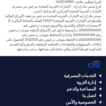
لفرع أبوظبي. هاتف: 043114000.
فرع سيتي بنك إن إيه - الإمارات العربية المتحدة مرخص من مصرف
الإمارات العربية المتحدة المركزي كفرع لبنك أجنبي.
سيتي بنك إن إيه الإمارات العربية المتحدة مرخص من هيئة الأوراق المالية
والسلع في الإمارات العربية المتحدة ("SCA") للقيام بالنشاط المالي لـ أ)
الاستشارات المالية والتعريف والترويج بموجب ترخيص رقم
20200000097 ب) وسيط تداول في الأسواق الدولية بموجب ترخيص
رقم 20200000198 ج) إدارة المحافظ بموجب ترخيص رقم
20200000240 د) الحفظ بموجب ترخيص رقم 602003. للحصول على
إخلاءات المسؤولية والإفصاحات الإضافية المتعلقة بالمنتج و/أو الخدمة
in a new tab
المذكورة في هذا البيان والتي تحتاج إلى معرفتها، يرجى زيارة
هنا
.
الخدمات المصرفية
إدارة الثروة
المساعدة والدعم
اتصل بنا
الخصوصية والأمن