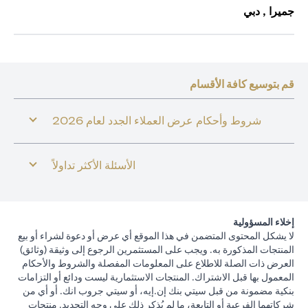
جميرا , دبي
قم بتوسيع كافة الأقسام
شروط وأحكام عرض العملاء الجدد لعام 2026
الأسئلة الأكثر تداولاً
إخلاء المسؤولية
لا يشكل المحتوى المتضمن في هذا الموقع أي عرض أو دعوة لشراء أو بيع
المنتجات المذكورة به. ويجب على المستثمرين الرجوع إلى وثيقة (وثائق)
العرض ذات الصلة للاطلاع على المعلومات المفصلة والشروط والأحكام
المعمول بها قبل الاشتراك. المنتجات الاستثمارية ليست ودائع أو التزامات
بنكية مضمونة من قبل سيتي بنك إن.إيه، أو سيتي جروب انك. أو أي من
شركاتهما الفرعية أو التابعة، ما لم يُذكر ذلك على وجه التحديد. منتجات