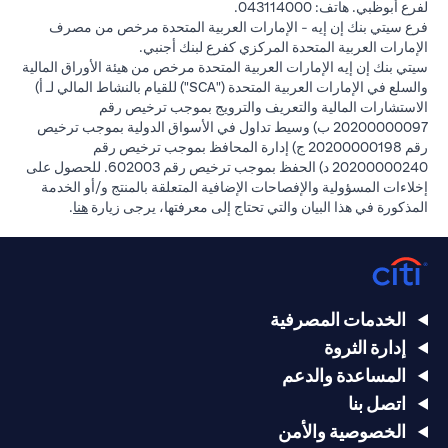
لفرع أبوظبي. هاتف: 043114000.
فرع سيتي بنك إن إيه - الإمارات العربية المتحدة مرخص من مصرف
الإمارات العربية المتحدة المركزي كفرع لبنك أجنبي.
سيتي بنك إن إيه الإمارات العربية المتحدة مرخص من هيئة الأوراق المالية
والسلع في الإمارات العربية المتحدة ("SCA") للقيام بالنشاط المالي لـ أ)
الاستشارات المالية والتعريف والترويج بموجب ترخيص رقم
20200000097 ب) وسيط تداول في الأسواق الدولية بموجب ترخيص
رقم 20200000198 ج) إدارة المحافظ بموجب ترخيص رقم
20200000240 د) الحفظ بموجب ترخيص رقم 602003. للحصول على
إخلاءات المسؤولية والإفصاحات الإضافية المتعلقة بالمنتج و/أو الخدمة
in a new tab
المذكورة في هذا البيان والتي تحتاج إلى معرفتها، يرجى زيارة
هنا
.
الخدمات المصرفية
إدارة الثروة
المساعدة والدعم
اتصل بنا
الخصوصية والأمن