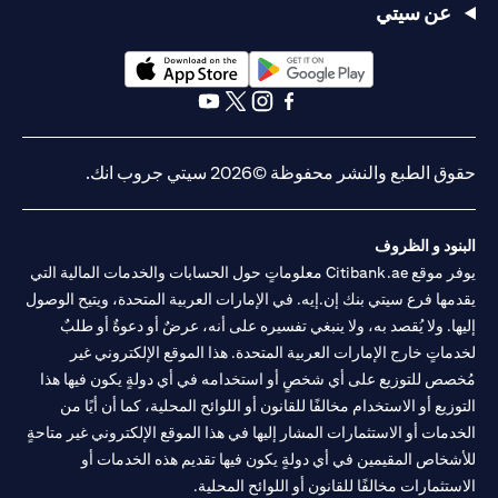
عن سيتي
opens in a new tab
opens in a new tab
opens in a new tab
opens in a new tab
opens in a new tab
opens in a new tab
حقوق الطبع والنشر محفوظة ©2026 سيتي جروب انك.
البنود و الظروف
يوفر موقع Citibank.ae معلوماتٍ حول الحسابات والخدمات المالية التي
يقدمها فرع سيتي بنك إن.إيه. في الإمارات العربية المتحدة، ويتيح الوصول
إليها. ولا يُقصد به، ولا ينبغي تفسيره على أنه، عرضٌ أو دعوةٌ أو طلبٌ
لخدماتٍ خارج الإمارات العربية المتحدة. هذا الموقع الإلكتروني غير
مُخصص للتوزيع على أي شخصٍ أو استخدامه في أي دولةٍ يكون فيها هذا
التوزيع أو الاستخدام مخالفًا للقانون أو اللوائح المحلية، كما أن أيًا من
الخدمات أو الاستثمارات المشار إليها في هذا الموقع الإلكتروني غير متاحةٍ
للأشخاص المقيمين في أي دولةٍ يكون فيها تقديم هذه الخدمات أو
الاستثمارات مخالفًا للقانون أو اللوائح المحلية.