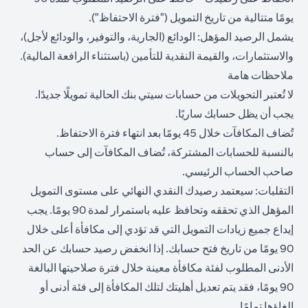
يومًا متتالية من تاريخ التمويل ("فترة الاحتفاظ").
يشمل الرصيد المؤهل: الودائع (الجارية، والتوفير، والودائع لأجل)،
والاستثمارات، والقيمة النقدية للتأمين (باستثناء الرافعة المالية).
ملاحظات هامة
لا تُعتبر التحويلات من حسابات سيتي بنك الحالية تمويلًا جديدًا.
يجب أن يظل حسابك ساريًا.
تُضاف المكافآت خلال 45 يومًا بعد انتهاء فترة الاحتفاظ.
بالنسبة للحسابات المشتركة، تُضاف المكافآت إلى حساب
صاحب الحساب الرئيسي.
التقلبات: سيعتمد رصيدك النقدي النهائي على مستوى التمويل
المؤهل الذي تحققه وتحافظ عليه باستمرار لمدة 90 يومًا. يجب
إيداع جميع زيادات التمويل التي قد تؤدي إلى مكافأة أعلى خلال
90 يومًا من تاريخ فتح حسابك. إذا انخفض رصيد حسابك عن الحد
الأدنى المطلوب لفئة مكافأة معينة خلال فترة صلاحيتها البالغة
90 يومًا، فقد يتم تعديل أهليتك لتلك المكافأة إلى فئة أدنى أو
إلغاؤها تمامًا.