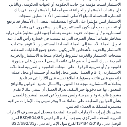
الاستثمار ليست مؤمنة من جانب الحكومة أو الجهات الحكومية، وبالتالي
فإن منتجات الاستثمار والخزانة تخضع لمخاطر الاستثمار، بما في ذلك
الخسارة المحتملة للمبلغ الأصلي المستثمر. الأداء السابق لمنتجات
الاستثمار ليس مؤشرا على النتائج المستقبلية، بمعنى أن الأسعار قد ترتفع
أو تنخفض. يجب أن يكون المستثمرون الذين يستثمرون في منتجات
استثمارية و / أو منتجات خزينة مقومة بعملة أجنبية (غير محلية) على دراية
بمخاطر تقلبات أسعار الصرف التي قد تتسبب في خسارة رأس المال عند
تحويل العملة الأجنبية إلى العملة المحلية للمستثمرين. لا تتوفر منتجات
الاستثمار والخزينة للأشخاص الأمريكيين. تخضع جميع الطلبات المتعلقة
بمنتجات الاستثمار والخزينة لشروط وأحكام منتجات الاستثمار والخزينة
الفردية. يدرك العميل أنه يقع على عاتقه السعي للحصول على مشورة
قانونية و / أو ضريبية للوقوف على التبعات القانونية والضريبية لمعاملاته
الاستثمارية. إذا قام العميل بتغيير محل إقامته أو جنسيته أو محل عمله،
فإنه يقع على عاتقه مسؤولية اطلاع نفسه على الآثار التي قد تلحق
بتعاملاته الاستثمارية نتيجة هذا التغيير، والامتثال لجميع القوانين واللوائح
المعمول بها عند دخولها حيز التنفيذ. يدرك العميل أن سيتي بنك لا يقدم
مشورة قانونية و/أو ضريبية وليس مسؤولاً عن تقديم المشورة للعميل
بشأن القوانين المطبقة على معاملاته. لا يوفر سيتي بنك الإمارات مراقبة
مستمرة لممتلكات العملاء الحاليين.
سيتي بنك إن إيه - الإمارات العربية المتحدة مسجل لدى مصرف الإمارات
العربية المتحدة المركزي بموجب أرقام التراخيص BSD/504/83 لفرع
الوصل دبي، و13/184/2019 لفرع مول الإمارات دبي، وBSD/692/83