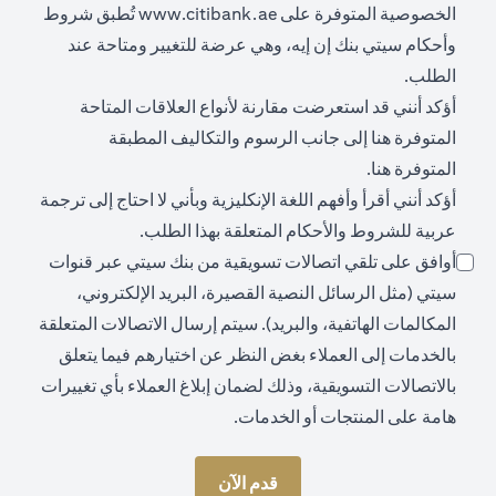
opens in a new tab
الخصوصية المتوفرة على
www.citibank.ae
تُطبق شروط
وأحكام سيتي بنك إن إيه، وهي عرضة للتغيير ومتاحة عند
الطلب.
أؤكد أنني قد استعرضت مقارنة لأنواع العلاقات المتاحة
opens in a new tab
المتوفرة
هنا
إلى جانب الرسوم والتكاليف المطبقة
opens in a new tab
المتوفرة
هنا
.
أؤكد أنني أقرأ وأفهم اللغة الإنكليزية وبأني لا احتاج إلى ترجمة
عربية للشروط والأحكام المتعلقة بهذا الطلب.
أوافق على تلقي اتصالات تسويقية من بنك سيتي عبر قنوات
سيتي (مثل الرسائل النصية القصيرة، البريد الإلكتروني،
المكالمات الهاتفية، والبريد). سيتم إرسال الاتصالات المتعلقة
بالخدمات إلى العملاء بغض النظر عن اختيارهم فيما يتعلق
بالاتصالات التسويقية، وذلك لضمان إبلاغ العملاء بأي تغييرات
هامة على المنتجات أو الخدمات.
قدم الآن