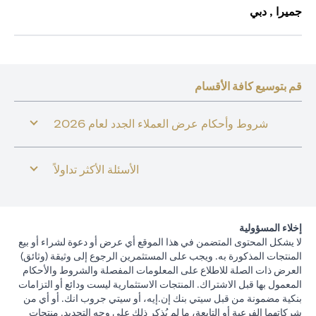
جميرا , دبي
قم بتوسيع كافة الأقسام
شروط وأحكام عرض العملاء الجدد لعام 2026
الأسئلة الأكثر تداولاً
إخلاء المسؤولية
لا يشكل المحتوى المتضمن في هذا الموقع أي عرض أو دعوة لشراء أو بيع
المنتجات المذكورة به. ويجب على المستثمرين الرجوع إلى وثيقة (وثائق)
العرض ذات الصلة للاطلاع على المعلومات المفصلة والشروط والأحكام
المعمول بها قبل الاشتراك. المنتجات الاستثمارية ليست ودائع أو التزامات
بنكية مضمونة من قبل سيتي بنك إن.إيه، أو سيتي جروب انك. أو أي من
شركاتهما الفرعية أو التابعة، ما لم يُذكر ذلك على وجه التحديد. منتجات