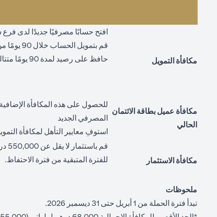
افتح حسابًا مصرفيًا جديدًا لدى فر
قم بتمويل الحساب خلال 90 يومًا من تاريخ فتحه ("تاريخ التمويل")
حافظ على رصيد لمدة 90 يومًا متتالية من تاريخ التمويل ("فترة الاحتفاظ")
مكافأة التمويل
للحصول على هذه المكافأة الإضافية،
مكافأة عميل بطاقة الائتمان
المصرفي الجديد
الحالي
استوفِ معايير التأهل لمكافأة التموي
قم ب
للفترة المتبقية من فترة الاحتفاظ.
مكافأة الاستثمار
ملحوظات
تبدأ فترة الحملة من 1 أبريل حتى 31 ديسمبر 2026.
*الحد الأقصى للمكافأة الإجمالية 68,000 درهم إماراتي (55,000 درهم إماراتي للتمويل + 3,000 درهم إماراتي لحامل البطاقة + 10,000 درهم إماراتي للاستثمار).