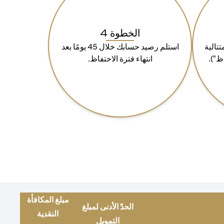
الخطوة 4
ة 90 يومًا متتالية
استلم رصيد حسابك خلال 45 يومًا بعد
ظ").
انتهاء فترة الاحتفاظ.
مبلغ المكافأة
الحدّ الأدنى لمبلغ
النقدية
التمويل