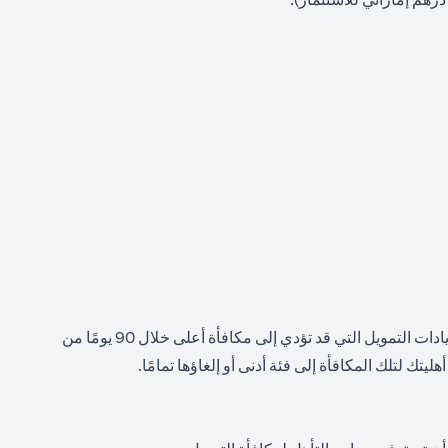
التقلبات: سيعتمد رصيدك النقدي النهائي على مستوى التمويل المؤهل الذي تحققه وتحافظ عليه باستمرار لمدة 90 يومًا. يجب إيداع جميع زيادات التمويل التي قد تؤدي إلى مكافأة أعلى خلال 90 يومًا من