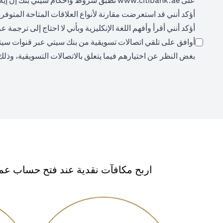
على
www.citibank.ae
تُطبق شروط وأحكام سيتي بنك إن إيه،
أؤكد أنني قد استعرضت مقارنة لأنواع العلاقات المتاحة المتوفر
أؤكد أنني أقرأ وأفهم اللغة الإنكليزية وبأني لا احتاج إلى ترجمة
أوافق على تلقي اتصالات تسويقية من بنك سيتي عبر قنوات سيتي (م
بغض النظر عن اختيارهم فيما يتعلق بالاتصالات التسويقية، وذلك
اربح مكافآت نقدية عند فتح حساب عمي