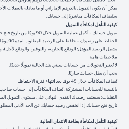
يمكن أن يكون التمويل بالدرهم الإماراتي أو ما يعادله بالعملات ا
ستُضاف المكافآت مباشرةً إلى حسابك.
كيفية التأهل لمكافأة التمويل
تمويل حسابك - أكمل عملية التمويل خلال 90 يومًا من تاريخ فتح حسابك ("تاريخ التمويل") وفقًا لجدول العرض.
الحفاظ على رصيدك - حافظ على الرصيد المطلوب لمدة 90 يومًا متتالية من تاريخ التمويل ("فترة الاحتفاظ").
يشمل الرصيد المؤهل: الودائع (الجارية، والتوفير، والودائع لأجل)، وا
ملاحظات هامة
لا تُعتبر التحويلات من حسابات سيتي بنك الحالية تمويلًا جديدًا.
يجب أن يظل حسابك ساريًا.
تُضاف المكافآت خلال 45 يومًا بعد انتهاء فترة الاحتفاظ.
بالنسبة للحسابات المشتركة، تُضاف المكافآت إلى حساب صاحب
تاريخ فتح حسابك. إذا انخفض رصيد حسابك عن الحد الأدنى المطلوب لفئة مكافأة معينة خلال فترة صلاحيتها البالغة
كيفية التأهل لمكافأة بطاقة الائتمان الحالية