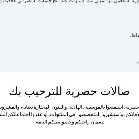
رية المفعول من سيتي بنك الإمارات عند فتح حسابك المصرفي الجديد، وأن
صالات حصرية للترحيب بك
فوا الأجواء الراقية في صالات Citigold Private Client الحصرية. استمتعوا بالموسيقى الهادئة، والفنو
 علاقاتكم، واستشيروا المتخصصين في المنتجات، أو عقدوا اجتماعاتكم ا
لضمان راحتكم وخصوصيتكم التامة.