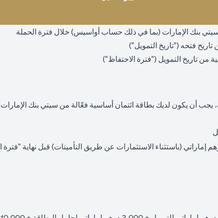
ع سيتي بنك الإمارات (بما في ذلك حساب أواسيس) خلال فترة الحملة
 يجب أن يكون لديك بطاقة ائتمان أساسية فعّالة من سيتي بنك الإمارا
ل
استثمار لا يقل عن 550,000 درهم إماراتي (باستثناء الاستثمارات عن طريق التأمينات) قبل نهاية 