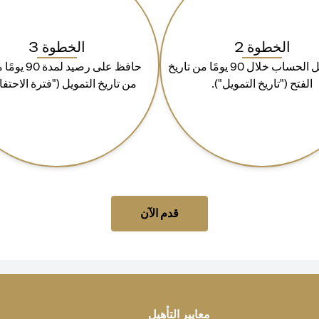
الخطوة 2
الخطوة 3
قم بتمويل الحساب خلال 90 يومًا من تاريخ
حافظ على رصيد لمد
الفتح ("تاريخ التمويل").
من تاريخ التمويل ("فترة الاحتفا
(opens in a new tab)
قدم الآن
معايير التأهيل