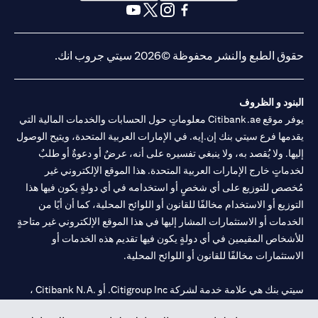
opens in a new tab
opens in a new tab
opens in a new tab
opens in a new tab
opens in a new tab
opens in a new tab
حقوق الطبع والنشر محفوظة ©2026 سيتي جروب انك.
البنود و الظروف
يوفر موقع Citibank.ae معلوماتٍ حول الحسابات والخدمات المالية التي
يقدمها فرع سيتي بنك إن.إيه. في الإمارات العربية المتحدة، ويتيح الوصول
إليها. ولا يُقصد به، ولا ينبغي تفسيره على أنه، عرضٌ أو دعوةٌ أو طلبٌ
لخدماتٍ خارج الإمارات العربية المتحدة. هذا الموقع الإلكتروني غير
مُخصص للتوزيع على أي شخصٍ أو استخدامه في أي دولةٍ يكون فيها هذا
التوزيع أو الاستخدام مخالفًا للقانون أو اللوائح المحلية، كما أن أيًا من
الخدمات أو الاستثمارات المشار إليها في هذا الموقع الإلكتروني غير متاحةٍ
للأشخاص المقيمين في أي دولةٍ يكون فيها تقديم هذه الخدمات أو
الاستثمارات مخالفًا للقانون أو اللوائح المحلية.
سيتي بنك هي علامة خدمة لشركة Citigroup Inc. أو .Citibank N.A ،
مستخدمة ومسجلة في جميع أنحاء العالم.