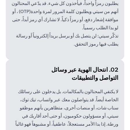
يطلبون رمزاً واحداً، فيأخذون كل شيء. قد يدّعي المحتالون
أنهم من سيتي ويطلبون كلمة المرور لمرة واحدة(OTP) ، أو
موافقة إشعار دفع، أو رمزاً ذكياً. لا تشارك أي رمز أبداً، حتى
لو بدا الطلب رسمياً.
تذكّر سيتي: لن يتصل بك أو يرسل بريداً إلكترونياً أو رسالة
يطلب فيها رموز التحقق.
02. انتحال الهوية عبر وسائل
التواصل والتطبيقات
لا يكتفي المحتالون بالمكالمات. بل يدخلون على رسائلك
الخاصة أيضاً. قد يتواصلون معك عبر واتساب، تيك توك،
سناب شات، أو منصات أخرى، متظاهرين بأنهم موظفو
سيتي، أو مسؤولون حكوميون، أو حتى أحد أقاربك في
ورطة. إذا بدا الأمر مستعجلاً، عاطفياً، أو مشبوهاً فهو غالباً