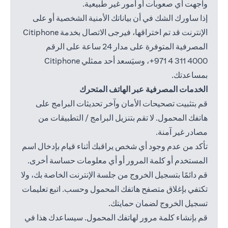
واجهت أي صعوبات أو أمور غير طبيعية.
إذا ساورك الشك في أن بياناتك الأمنية الشخصية أو على
الإنترنت قد تم اختراقها، فيرجى الاتصال بخدمة Citiphone
المصرفية المتوفرة على مدار 24 ساعة على الرقم
4000 311 4 971+
، وسيَسعد أحد ممثلي Citiphone
بمساعدتك.
الخدمات المصرفية عبر الهاتف المتحرك
قم بتثبيت تصحيحات الأمان وآخر تحديثات البرامج على
هاتفك المحمول. لا تقم بتنزيل البرامج / التطبيقات من
مصادر غير آمنة.
تأكد من عدم وجود أي شخص يراقبك أثناء قيام بإدخال اسم
المستخدم أو كلمة المرور أو أي معلومات حساسة أخرى.
قم دائمًا بتسجيل الخروج من جلسة الإنترنت الخاصة بك، ولا
تكتفي بإغلاق متصفح هاتفك المحمول وحسب. اتبع تعليمات
تسجيل الخروج لضمان حمايتك.
قم بإنشاء كلمة مرور لهاتفك المحمول. سيساعدك هذا في