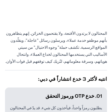
المحتالون لا يرتدون الأقنعة، ولا يقتحمون الخزائن. إنهم يتظاهرون
بأنهم موظفو خدمة عملاء، ويرسلون رسائل "عاجلة"، ويقلّدون
المواقع الرسمية. تكشف حملة" وجوه الاحتيال" من سيتي
الأساليب التي يستخدمها المحتالون لخداع العملاء، وانتحال
هوياتهم، وسرقة معلوماتهم، لتُريك كيف توقفهم قبل فوات الأوان.
انتبه لأكثر 3 خدع انتشاراً في دبي:
01. خدع OTP ورموز التحقق
يطلبون رمزاً واحداً، فيأخذون كل شيء. قد يدّعي المحتالون