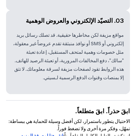
03. التصيّد الإلكتروني والعروض الوهمية
مواقع مزيفة لكن مخاطرها حقيقية. قد تصلك رسائل بريد
إلكتروني أو SMS أو نوافذ منبثقة تقدم عروضاً غير معقولة،
مثل خصومات وهمية لمتحف المستقبل، إعادة تعبئة
"سالك"، دفع المخالفات المرورية، أو تعبئة الرصيد للهاتف.
هذه الروابط تقود لصفحات مزيفة لسرقة معلوماتك. لا تثق
إلا بمنصات وقنوات الدفع الرسمية لـسيتي.
ابقَ حذراً. ابقَ متطلعاً.
الاحتيال يتطور باستمرار، لكن أفضل وسيلة للحماية هي ببساطة:
تمهّل، وفكر مرة أخرى ولا تضغط فوراً.
استكشف الدليل الكامل للبقاء آمناً:
انقر هنا لمعرفة المزيد