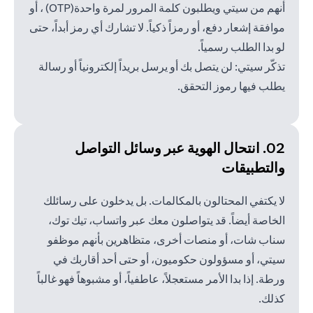
أنهم من سيتي ويطلبون كلمة المرور لمرة واحدة(OTP) ، أو
موافقة إشعار دفع، أو رمزاً ذكياً. لا تشارك أي رمز أبداً، حتى
لو بدا الطلب رسمياً.
تذكّر سيتي: لن يتصل بك أو يرسل بريداً إلكترونياً أو رسالة
يطلب فيها رموز التحقق.
02. انتحال الهوية عبر وسائل
التواصل
والتطبيقات
لا يكتفي المحتالون بالمكالمات. بل يدخلون على رسائلك
الخاصة أيضاً. قد يتواصلون معك عبر واتساب، تيك توك،
سناب شات، أو منصات أخرى، متظاهرين بأنهم موظفو
سيتي، أو مسؤولون حكوميون، أو حتى أحد أقاربك في
ورطة. إذا بدا الأمر مستعجلاً، عاطفياً، أو مشبوهاً فهو غالباً
كذلك.