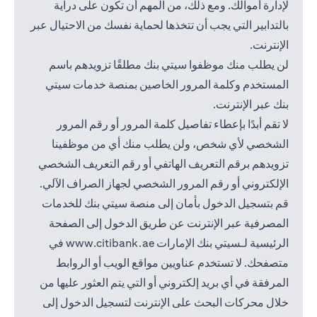
لإدارة أموالك. ومع ذلك، من المهم أن تكون على دراية
بالتدابير التي يجب أن تتخذها لحماية نفسك من الاحتيال عبر
الإنترنت.
لن يطلب منك موظفوا سيتي بنك مطلقًا تزويدهم باسم
المستخدم وكلمة المرور الخاصين بمنصة خدمات سيتي
بنك عبر الإنترنت.
لا تقم أبدًا بإعطاء تفاصيل كلمة المرور أو رقم المرور
الشخصي لأي شخص، ولن يطلب منك أي من موظفينا
تزويدهم برقم التعريف الهاتفي أو رقم التعريف الشخصي
الإلكتروني أو رقم المرور الشخصي لجهاز الصراف الآلي.
قم بتسجيل الدخول بأمان إلى منصة سيتي بنك للخدمات
المصرفية عبر الإنترنت عن طريق الدخول إلى الصفحة
(opens in a new tab)
الرئيسية لـسيتي بنك الإمارات
www.citibank.ae
في
متصفحك. لا تستخدم عناويين مواقع الويب أو الروابط
المرفقة في أي بريد إلكتروني أو التي يتم العثور عليها من
خلال محركات البحث على الإنترنت لتسجيل الدخول إلى