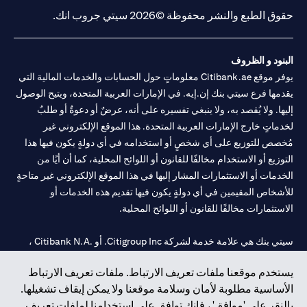
حقوق الطبع والنشر محفوظة ©2026 سيتي جروب انك.
البنود و الظروف
يوفر موقع Citibank.ae معلوماتٍ حول الحسابات والخدمات المالية التي
يقدمها فرع سيتي بنك إن.إيه. في الإمارات العربية المتحدة، ويتيح الوصول
إليها. ولا يُقصد به، ولا ينبغي تفسيره على أنه، عرضٌ أو دعوةٌ أو طلبٌ
لخدماتٍ خارج الإمارات العربية المتحدة. هذا الموقع الإلكتروني غير
مُخصص للتوزيع على أي شخصٍ أو استخدامه في أي دولةٍ يكون فيها هذا
التوزيع أو الاستخدام مخالفًا للقانون أو اللوائح المحلية، كما أن أيًا من
الخدمات أو الاستثمارات المشار إليها في هذا الموقع الإلكتروني غير متاحةٍ
للأشخاص المقيمين في أي دولةٍ يكون فيها تقديم هذه الخدمات أو
الاستثمارات مخالفًا للقانون أو اللوائح المحلية.
سيتي بنك هي علامة خدمة لشركة Citigroup Inc. أو .Citibank N.A ،
مستخدمة ومسجلة في جميع أنحاء العالم.
يستخدم موقعنا ملفات تعريف الارتباط. ملفات تعريف الارتباط
الأساسية مطلوبة لأمان وسلامة موقعنا ولا يمكن إيقاف تشغيلها.
سيتي بنك إن. إيه. الإمارات مسجل لدى مصرف الإمارات المركزي تحت
بالنقر على 'موافق' ، فإنك توافق على استخدامنا لملفات تعريف