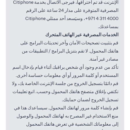
الإنترنت قد تم اختراقها، فيرجى الاتصال بخدمة Citiphone
المصرفية المتوفرة على مدار 24 ساعة على الرقم
4000 311 4 971+
، وسيَسعد أحد ممثلي Citiphone
بمساعدتك.
الخدمات المصرفية عبر الهاتف المتحرك
قم بتثبيت تصحيحات الأمان وآخر تحديثات البرامج على
هاتفك المحمول. لا تقم بتنزيل البرامج / التطبيقات من
مصادر غير آمنة.
تأكد من عدم وجود أي شخص يراقبك أثناء قيام بإدخال اسم
المستخدم أو كلمة المرور أو أي معلومات حساسة أخرى.
قم دائمًا بتسجيل الخروج من جلسة الإنترنت الخاصة بك، ولا
تكتفي بإغلاق متصفح هاتفك المحمول وحسب. اتبع تعليمات
تسجيل الخروج لضمان حمايتك.
قم بإنشاء كلمة مرور لهاتفك المحمول. سيساعدك هذا في
منع الاستخدام غير المصرح به لهاتفك المحمول والوصول
إلى معلوماتك الشخصية في تعرض هاتفك المحمول