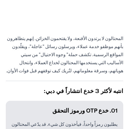
المحتالون لا يرتدون الأقنعة، ولا يقتحمون الخزائن. إنهم يتظاهرون
بأنهم موظفو خدمة عملاء، ويرسلون رسائل "عاجلة"، ويقلّدون
المواقع الرسمية. تكشف حملة" وجوه الاحتيال" من سيتي
الأساليب التي يستخدمها المحتالون لخداع العملاء، وانتحال
هوياتهم، وسرقة معلوماتهم، لتُريك كيف توقفهم قبل فوات الأوان.
انتبه لأكثر 3 خدع انتشاراً في دبي:
01. خدع OTP ورموز التحقق
يطلبون رمزاً واحداً، فيأخذون كل شيء. قد يدّعي المحتالون