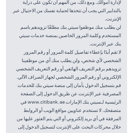
لإدارة أموالك. ومع ذلك، من المهم أن تكون على دراية
بالتدابير التي يجب أن تتخذها لحماية نفسك من الاحتيال عبر
الإنترنت.
لن يطلب منك موظفوا سيتي بنك مطلقًا تزويدهم باسم
المستخدم وكلمة المرور الخاصين بمنصة خدمات سيتي
بنك عبر الإنترنت.
لا تقم أبدًا بإعطاء تفاصيل كلمة المرور أو رقم المرور
الشخصي لأي شخص، ولن يطلب منك أي من موظفينا
تزويدهم برقم التعريف الهاتفي أو رقم التعريف الشخصي
الإلكتروني أو رقم المرور الشخصي لجهاز الصراف الآلي.
قم بتسجيل الدخول بأمان إلى منصة سيتي بنك للخدمات
المصرفية عبر الإنترنت عن طريق الدخول إلى الصفحة
(opens in a new tab)
الرئيسية لـسيتي بنك الإمارات
www.citibank.ae
في
متصفحك. لا تستخدم عناويين مواقع الويب أو الروابط
المرفقة في أي بريد إلكتروني أو التي يتم العثور عليها من
خلال محركات البحث على الإنترنت لتسجيل الدخول إلى