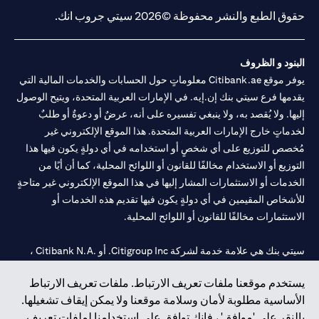
حقوق الطبع والنشر محفوظة ©2026 سيتي جروب انك.
البنود و الظروف
يوفر موقع Citibank.ae معلوماتٍ حول الحسابات والخدمات المالية التي
يقدمها فرع سيتي بنك إن.إيه. في الإمارات العربية المتحدة، ويتيح الوصول
إليها. ولا يُقصد به، ولا ينبغي تفسيره على أنه، عرضٌ أو دعوةٌ أو طلبٌ
لخدماتٍ خارج الإمارات العربية المتحدة. هذا الموقع الإلكتروني غير
مُخصص للتوزيع على أي شخصٍ أو استخدامه في أي دولةٍ يكون فيها هذا
التوزيع أو الاستخدام مخالفًا للقانون أو اللوائح المحلية، كما أن أيًا من
الخدمات أو الاستثمارات المشار إليها في هذا الموقع الإلكتروني غير متاحةٍ
للأشخاص المقيمين في أي دولةٍ يكون فيها تقديم هذه الخدمات أو
الاستثمارات مخالفًا للقانون أو اللوائح المحلية.
سيتي بنك هي علامة خدمة لشركة Citigroup Inc. أو .Citibank N.A ،
مستخدمة ومسجلة في جميع أنحاء العالم.
يستخدم موقعنا ملفات تعريف الارتباط. ملفات تعريف الارتباط
الأساسية مطلوبة لأمان وسلامة موقعنا ولا يمكن إيقاف تشغيلها.
سيتي بنك إن. إيه. الإمارات مسجل لدى مصرف الإمارات المركزي تحت
بالنقر على 'موافق' ، فإنك توافق على استخدامنا لملفات تعريف