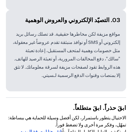
03. التصيّد الإلكتروني والعروض الوهمية
مواقع مزيفة لكن مخاطرها حقيقية. قد تصلك رسائل بريد
إلكتروني أو SMS أو نوافذ منبثقة تقدم عروضاً غير معقولة،
مثل خصومات وهمية لمتحف المستقبل، إعادة تعبئة
"سالك"، دفع المخالفات المرورية، أو تعبئة الرصيد للهاتف.
هذه الروابط تقود لصفحات مزيفة لسرقة معلوماتك. لا تثق
إلا بمنصات وقنوات الدفع الرسمية لـسيتي.
ابقَ حذراً. ابقَ متطلعاً.
الاحتيال يتطور باستمرار، لكن أفضل وسيلة للحماية هي ببساطة:
تمهّل، وفكر مرة أخرى ولا تضغط فوراً.
استكشف الدليل الكامل للبقاء آمناً:
انقر هنا لمعرفة المزيد