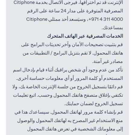
الإنترنت قد تم اختراقها، فيرجى الاتصال بخدمة Citiphone
المصرفية المتوفرة على مدار 24 ساعة على الرقم
4000 311 4 971+
، وسيَسعد أحد ممثلي Citiphone
بمساعدتك.
الخدمات المصرفية عبر الهاتف المتحرك
قم بتثبيت تصحيحات الأمان وآخر تحديثات البرامج على
هاتفك المحمول. لا تقم بتنزيل البرامج / التطبيقات من
مصادر غير آمنة.
تأكد من عدم وجود أي شخص يراقبك أثناء قيام بإدخال اسم
المستخدم أو كلمة المرور أو أي معلومات حساسة أخرى.
قم دائمًا بتسجيل الخروج من جلسة الإنترنت الخاصة بك، ولا
تكتفي بإغلاق متصفح هاتفك المحمول وحسب. اتبع تعليمات
تسجيل الخروج لضمان حمايتك.
قم بإنشاء كلمة مرور لهاتفك المحمول. سيساعدك هذا في
منع الاستخدام غير المصرح به لهاتفك المحمول والوصول
إلى معلوماتك الشخصية في تعرض هاتفك المحمول