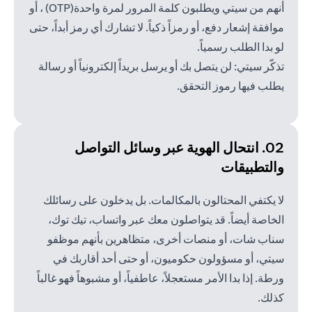
أنهم من سيتي ويطلبون كلمة المرور لمرة واحدة(OTP) ، أو
موافقة إشعار دفع، أو رمزاً ذكياً. لا تشارك أي رمز أبداً، حتى
لو بدا الطلب رسمياً.
تذكّر سيتي: لن يتصل بك أو يرسل بريداً إلكترونياً أو رسالة
يطلب فيها رموز التحقق.
02. انتحال الهوية عبر وسائل
التواصل
والتطبيقات
لا يكتفي المحتالون بالمكالمات. بل يدخلون على رسائلك
الخاصة أيضاً. قد يتواصلون معك عبر واتساب، تيك توك،
سناب شات، أو منصات أخرى، متظاهرين بأنهم موظفو
سيتي، أو مسؤولون حكوميون، أو حتى أحد أقاربك في
ورطة. إذا بدا الأمر مستعجلاً، عاطفياً، أو مشبوهاً فهو غالباً
كذلك.