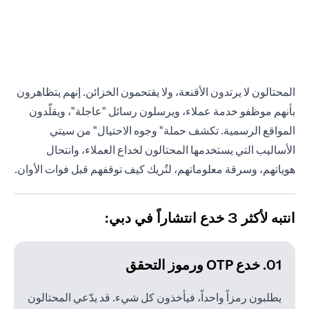
المحتالون لا يرتدون الأقنعة، ولا يقتحمون الخزائن. إنهم يتظاهرون
بأنهم موظفو خدمة عملاء، ويرسلون رسائل "عاجلة"، ويقلّدون
المواقع الرسمية. تكشف حملة" وجوه الاحتيال" من سيتي
الأساليب التي يستخدمها المحتالون لخداع العملاء، وانتحال
هوياتهم، وسرقة معلوماتهم، لتُريك كيف توقفهم قبل فوات الأوان.
انتبه لأكثر 3 خدع انتشاراً في دبي:
01. خدع OTP ورموز التحقق
يطلبون رمزاً واحداً، فيأخذون كل شيء. قد يدّعي المحتالون