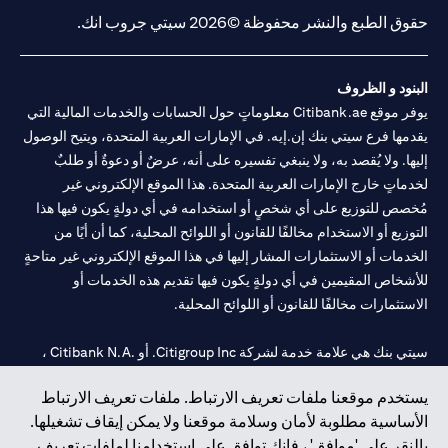
حقوق الطبع والنشر محفوظة ©2026 سيتي جروب انك.
البنود و الظروف
يوفر موقع Citibank.ae معلوماتٍ حول الحسابات والخدمات المالية التي
يقدمها فرع سيتي بنك إن.إيه. في الإمارات العربية المتحدة، ويتيح الوصول
إليها. ولا يُقصد به، ولا ينبغي تفسيره على أنه، عرضٌ أو دعوةٌ أو طلبٌ
لخدماتٍ خارج الإمارات العربية المتحدة. هذا الموقع الإلكتروني غير
مُخصص للتوزيع على أي شخصٍ أو استخدامه في أي دولةٍ يكون فيها هذا
التوزيع أو الاستخدام مخالفًا للقانون أو اللوائح المحلية، كما أن أيًا من
الخدمات أو الاستثمارات المشار إليها في هذا الموقع الإلكتروني غير متاحةٍ
للأشخاص المقيمين في أي دولةٍ يكون فيها تقديم هذه الخدمات أو
الاستثمارات مخالفًا للقانون أو اللوائح المحلية.
سيتي بنك هي علامة خدمة لشركة Citigroup Inc. أو .Citibank N.A ،
مستخدمة ومسجلة في جميع أنحاء العالم.
يستخدم موقعنا ملفات تعريف الارتباط. ملفات تعريف الارتباط
الأساسية مطلوبة لأمان وسلامة موقعنا ولا يمكن إيقاف تشغيلها.
سيتي بنك إن. إيه. الإمارات مسجل لدى مصرف الإمارات المركزي تحت
بالنقر على 'موافق' ، فإنك توافق على استخدامنا لملفات تعريف