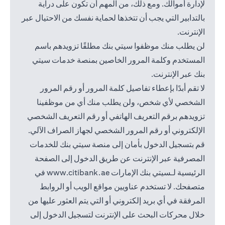
لإدارة أموالك. ومع ذلك، من المهم أن تكون على دراية
بالتدابير التي يجب أن تتخذها لحماية نفسك من الاحتيال عبر
الإنترنت.
لن يطلب منك موظفوا سيتي بنك مطلقًا تزويدهم باسم
المستخدم وكلمة المرور الخاصين بمنصة خدمات سيتي
بنك عبر الإنترنت.
لا تقم أبدًا بإعطاء تفاصيل كلمة المرور أو رقم المرور
الشخصي لأي شخص، ولن يطلب منك أي من موظفينا
تزويدهم برقم التعريف الهاتفي أو رقم التعريف الشخصي
الإلكتروني أو رقم المرور الشخصي لجهاز الصراف الآلي.
قم بتسجيل الدخول بأمان إلى منصة سيتي بنك للخدمات
المصرفية عبر الإنترنت عن طريق الدخول إلى الصفحة
(opens in a new tab)
الرئيسية لـسيتي بنك الإمارات
www.citibank.ae
في
متصفحك. لا تستخدم عناويين مواقع الويب أو الروابط
المرفقة في أي بريد إلكتروني أو التي يتم العثور عليها من
خلال محركات البحث على الإنترنت لتسجيل الدخول إلى