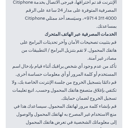
الإنترنت قد تم اختراقها، فيرجى الاتصال بخدمة Citiphone
المصرفية المتوفرة على مدار 24 ساعة على الرقم
4000 311 4 971+
، وسيَسعد أحد ممثلي Citiphone
بمساعدتك.
الخدمات المصرفية عبر الهاتف المتحرك
قم بتثبيت تصحيحات الأمان وآخر تحديثات البرامج على
هاتفك المحمول. لا تقم بتنزيل البرامج / التطبيقات من
مصادر غير آمنة.
تأكد من عدم وجود أي شخص يراقبك أثناء قيام بإدخال اسم
المستخدم أو كلمة المرور أو أي معلومات حساسة أخرى.
قم دائمًا بتسجيل الخروج من جلسة الإنترنت الخاصة بك، ولا
تكتفي بإغلاق متصفح هاتفك المحمول وحسب. اتبع تعليمات
تسجيل الخروج لضمان حمايتك.
قم بإنشاء كلمة مرور لهاتفك المحمول. سيساعدك هذا في
منع الاستخدام غير المصرح به لهاتفك المحمول والوصول
إلى معلوماتك الشخصية في تعرض هاتفك المحمول