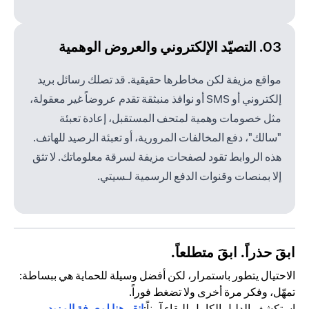
03. التصيّد الإلكتروني والعروض الوهمية
مواقع مزيفة لكن مخاطرها حقيقية. قد تصلك رسائل بريد
إلكتروني أو SMS أو نوافذ منبثقة تقدم عروضاً غير معقولة،
مثل خصومات وهمية لمتحف المستقبل، إعادة تعبئة
"سالك"، دفع المخالفات المرورية، أو تعبئة الرصيد للهاتف.
هذه الروابط تقود لصفحات مزيفة لسرقة معلوماتك. لا تثق
إلا بمنصات وقنوات الدفع الرسمية لـسيتي.
ابقَ حذراً. ابقَ متطلعاً.
الاحتيال يتطور باستمرار، لكن أفضل وسيلة للحماية هي ببساطة:
تمهّل، وفكر مرة أخرى ولا تضغط فوراً.
استكشف الدليل الكامل للبقاء آمناً:
انقر هنا لمعرفة المزيد