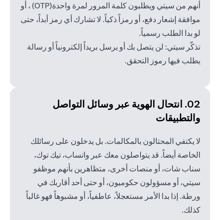
أنهم من سيتي ويطلبون كلمة المرور لمرة واحدة(OTP) ، أو
موافقة إشعار دفع، أو رمزاً ذكياً. لا تشارك أي رمز أبداً، حتى
لو بدا الطلب رسمياً.
تذكّر سيتي: لن يتصل بك أو يرسل بريداً إلكترونياً أو رسالة
يطلب فيها رموز التحقق.
02. انتحال الهوية عبر وسائل
التواصل
والتطبيقات
لا يكتفي المحتالون بالمكالمات. بل يدخلون على رسائلك
الخاصة أيضاً. قد يتواصلون معك عبر واتساب، تيك توك،
سناب شات، أو منصات أخرى، متظاهرين بأنهم موظفو
سيتي، أو مسؤولون حكوميون، أو حتى أحد أقاربك في
ورطة. إذا بدا الأمر مستعجلاً، عاطفياً، أو مشبوهاً فهو غالباً
كذلك.