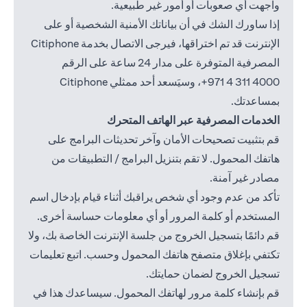
واجهت أي صعوبات أو أمور غير طبيعية.
إذا ساورك الشك في أن بياناتك الأمنية الشخصية أو على
الإنترنت قد تم اختراقها، فيرجى الاتصال بخدمة Citiphone
المصرفية المتوفرة على مدار 24 ساعة على الرقم
4000 311 4 971+
، وسيَسعد أحد ممثلي Citiphone
بمساعدتك.
الخدمات المصرفية عبر الهاتف المتحرك
قم بتثبيت تصحيحات الأمان وآخر تحديثات البرامج على
هاتفك المحمول. لا تقم بتنزيل البرامج / التطبيقات من
مصادر غير آمنة.
تأكد من عدم وجود أي شخص يراقبك أثناء قيام بإدخال اسم
المستخدم أو كلمة المرور أو أي معلومات حساسة أخرى.
قم دائمًا بتسجيل الخروج من جلسة الإنترنت الخاصة بك، ولا
تكتفي بإغلاق متصفح هاتفك المحمول وحسب. اتبع تعليمات
تسجيل الخروج لضمان حمايتك.
قم بإنشاء كلمة مرور لهاتفك المحمول. سيساعدك هذا في