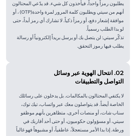
يطلبون رمزاً واحداً، فيأخذون كل شيء. قد يدّعي المحتالون
أنهم من سيتي ويطلبون كلمة المرور لمرة واحدة(OTP) ، أو
موافقة إشعار دفع، أو رمزاً ذكياً. لا تشارك أي رمز أبداً، حتى
لو بدا الطلب رسمياً.
تذكّر سيتي: لن يتصل بك أو يرسل بريداً إلكترونياً أو رسالة
يطلب فيها رموز التحقق.
02. انتحال الهوية عبر وسائل
التواصل والتطبيقات
لا يكتفي المحتالون بالمكالمات. بل يدخلون على رسائلك
الخاصة أيضاً. قد يتواصلون معك عبر واتساب، تيك توك،
سناب شات، أو منصات أخرى، متظاهرين بأنهم موظفو
سيتي، أو مسؤولون حكوميون، أو حتى أحد أقاربك في
ورطة. إذا بدا الأمر مستعجلاً، عاطفياً، أو مشبوهاً فهو غالباً