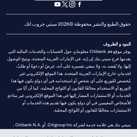
opens in a new tab
opens in a new tab
opens in a new tab
opens in a new tab
opens in a new tab
opens in a new tab
حقوق الطبع والنشر محفوظة ©2026 سيتي جروب انك.
البنود و الظروف
يوفر موقع Citibank.ae معلوماتٍ حول الحسابات والخدمات المالية التي
يقدمها فرع سيتي بنك إن.إيه. في الإمارات العربية المتحدة، ويتيح الوصول
إليها. ولا يُقصد به، ولا ينبغي تفسيره على أنه، عرضٌ أو دعوةٌ أو طلبٌ
لخدماتٍ خارج الإمارات العربية المتحدة. هذا الموقع الإلكتروني غير
مُخصص للتوزيع على أي شخصٍ أو استخدامه في أي دولةٍ يكون فيها هذا
التوزيع أو الاستخدام مخالفًا للقانون أو اللوائح المحلية، كما أن أيًا من
الخدمات أو الاستثمارات المشار إليها في هذا الموقع الإلكتروني غير متاحةٍ
للأشخاص المقيمين في أي دولةٍ يكون فيها تقديم هذه الخدمات أو
الاستثمارات مخالفًا للقانون أو اللوائح المحلية.
سيتي بنك هي علامة خدمة لشركة Citigroup Inc. أو .Citibank N.A ،
مستخدمة ومسجلة في جميع أنحاء العالم.